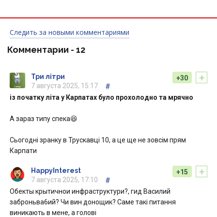
Следить за новыми комментариями
Комментарии -
12
+
Три літри
+30
7 августа 2025, 15:17
#
із початку літа у Карпатах було прохолодно та мрячно
А зараз типу спека😆
Сьогодні зранку в Трускавці 10, а це ще не зовсім прям
Карпати
+
HappyInterest
+15
7 августа 2025, 17:10
#
Обекты крытичнои инфраструктури?, гид Василий
заброньва6ий? Чи вин донощик? Саме такі питання
виникають в мене, а голові