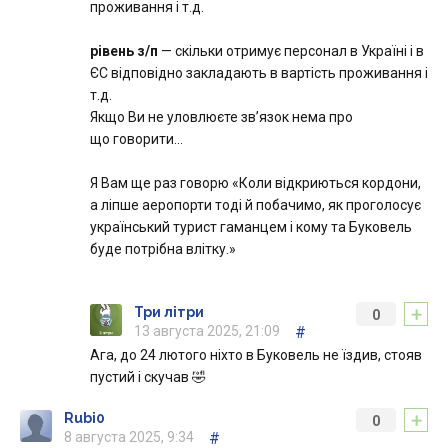
проживання і т.д.
рівень з/п
— скільки отримує персонал в Україні і в
ЄС відповідно закладають в вартість проживання і
т.д.
Якщо Ви не уловлюєте зв’язок нема про
що говорити…
Я Вам ще раз говорю «Коли відкриються кордони,
а ліпше аеропорти тоді й побачимо, як проголосує
український турист гаманцем і кому та Буковель
буде потрібна влітку.»
+
Три літри
0
13 августа 2025, 21:09
#
Ага, до 24 лютого ніхто в Буковель не їздив, стояв
пустий і скучав 🤣
+
Rubi0
0
8 августа 2025, 9:34
#