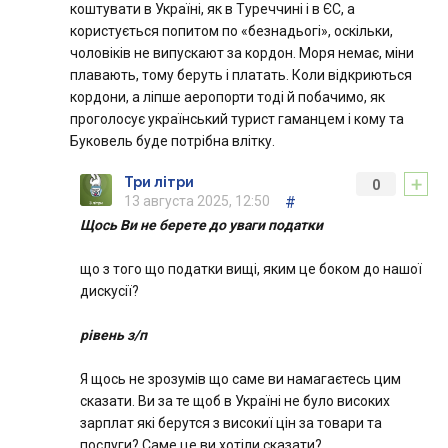
коштувати в Україні, як в Туреччині і в ЄС, а
користується попитом по «безнадьогі», оскільки,
чоловіків не випускают за кордон. Моря немає, міни
плавають, тому беруть і платать. Коли відкриються
кордони, а ліпше аеропорти тоді й побачимо, як
проголосує український турист гаманцем і кому та
Буковель буде потрібна влітку.
+
Три літри
0
13 августа 2025, 12:50
#
Щось Ви не берете до уваги податки
що з того що податки вищі, яким це боком до нашої
дискусії?
рівень з/п
Я щось не зрозумів що саме ви намагаєтесь цим
сказати. Ви за те щоб в Україні не було високих
зарплат які берутся з високиї цін за товари та
послуги? Саме це ви хотіли сказати?