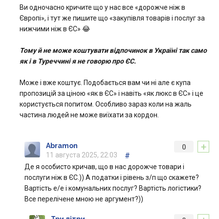
Ви одночасно кричите що у нас все «дорожче ніж в
Європі», і тут же пишите що «закупівля товарів і послуг за
нижчими ніж в ЄС» 😂
Тому й не може коштувати відпочинок в Україні так само
як і в Туреччині я не говорю про ЄС.
Може і вже коштує. Подобається вам чи ні але є купа
пропозицій за ціною «як в ЄС» і навіть «як люкс в ЄС» і це
користується попитом. Особливо зараз коли на жаль
частина людей не може виїхати за кордон.
+
Abramon
0
11 августа 2025, 22:03
#
Де я особисто кричав, що в нас дорожче товари і
послуги ніж в ЄС.)) А податки і рівень з/п що скажете?
Вартість е/е і комунальних послуг? Вартість логістики?
Все перелічене мною не аргумент?))