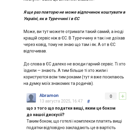
Я ще раз повторю не може відпочинок коштувати в
Україні, як в Туреччині і в ЄС
Може, ви тут можете отримати такий самий, а іноді
кращій сервіс ніж в ЄС. В Туреччину я так і не доїхав
через ковід, тому не знаю що там і як. А от в ЄС
відпочивав.
До слова в ЄС далеко не всюди гарний сервіс. Ті хто
їздили — знають. А тим більше ті хто жили і
користуются всім тим роками (тут я вже посилаюсь
на думку моїх знакомих та родичів).
+
Abramon
0
13 августа 2025, 16:47
#
що з того що податки вищі, яким це боком
до нашої дискусії?
Таким боком, що готелі і комплекси платять вищі
податки відповідно закладають це в вартість