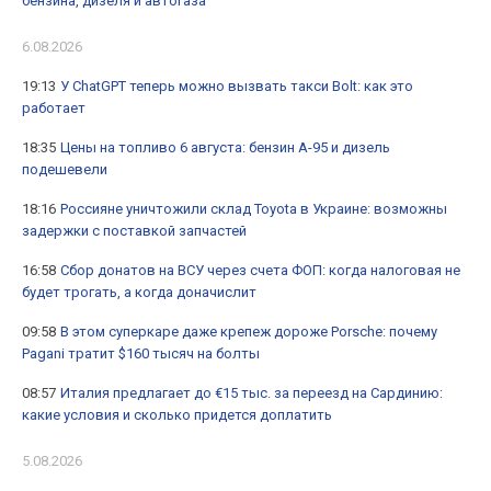
бензина, дизеля и автогаза
6.08.2026
19:13
У ChatGPT теперь можно вызвать такси Bolt: как это
работает
18:35
Цены на топливо 6 августа: бензин А-95 и дизель
подешевели
18:16
Россияне уничтожили склад Toyota в Украине: возможны
задержки с поставкой запчастей
16:58
Сбор донатов на ВСУ через счета ФОП: когда налоговая не
будет трогать, а когда доначислит
09:58
В этом суперкаре даже крепеж дороже Porsche: почему
Pagani тратит $160 тысяч на болты
08:57
Италия предлагает до €15 тыс. за переезд на Сардинию:
какие условия и сколько придется доплатить
5.08.2026