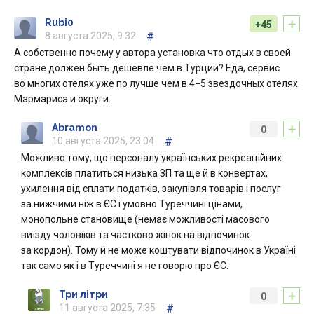
+
Rubi0
+45
8 августа 2025, 9:32
#
А собственно почему у автора установка что отдых в своей
стране должен быть дешевле чем в Турции? Еда, сервис
во многих отелях уже по лучше чем в 4−5 звездочных отелях
Мармариса и округи.
+
Abramon
0
10 августа 2025, 23:04
#
Можливо тому, що персоналу українських рекреаційних
комплексів платиться низька ЗП та ще й в конвертах,
ухилення від сплати податків, закупівля товарів і послуг
за нижчими ніж в ЄС і умовно Туреччині цінами,
монопольне становище (немає можливості масового
виїзду чоловіків та частково жінок на відпочинок
за кордон). Тому й не може коштувати відпочинок в Україні
так само як і в Туреччині я не говорю про ЄС.
+
Три літри
0
11 августа 2025, 7:35
#