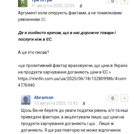
+
Три літри
0
11 августа 2025, 22:05
#
Аргумент коли оперують фактами, а не помилковим
уявленням 🤷‍♂️
Де я особисто кричав, що в нас дорожче товари і
послуги ніж в ЄС.
А це хто писав?
«це прозитивний фактор враховуючи, що ціни в Україні
на продукти харчування доганяють ціни в ЄС.»
https://minfin.com.ua/ua/2025/06/18/152809986/#com
4776940
+
Abramon
0
13 августа 2025, 12:42
#
Щось Ви не берете до уваги податки рівень з/п та інші
приведені фактори, а акцентували лише, що ціни на
продукти харчування доганяють і що… Лише ж
доганяють. Я ще раз повторю не може відпочинок