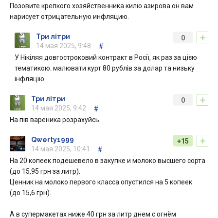
Позовите крепкого хозяйственника килю азирова он вам
нарисует отрицательную инфляцию.
+
Три літри
0
14 мая 2025, 9:48
#
У Нікіляя довгостроковий контракт в Росії, як раз за цією
тематикою: малювати курт 80 рублів за долар та низьку
інфляцію.
+
Три літри
0
14 мая 2025, 9:42
#
На пів вареника розрахуйсь.
+
Qwerty1999
+15
14 мая 2025, 10:41
#
На 20 копеек подешевело в закупке и молоко высшего сорта
(до 15,95 грн за литр).
Ценник на молоко первого класса опустился на 5 копеек
(до 15,6 грн).
А в супермакетах ниже 40 грн за литр днем с огнём