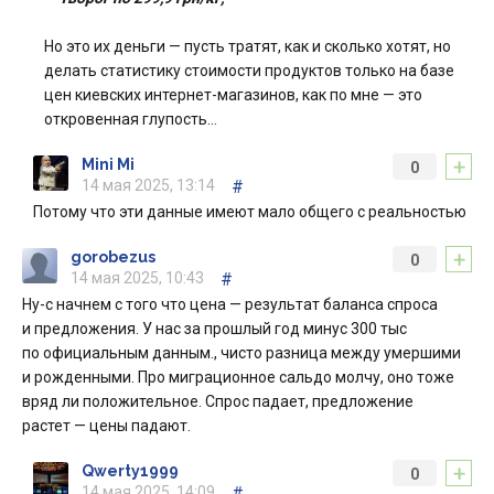
Но это их деньги — пусть тратят, как и сколько хотят, но
делать статистику стоимости продуктов только на базе
цен киевских интернет-магазинов, как по мне — это
откровенная глупость…
+
Mini Mi
0
14 мая 2025, 13:14
#
Потому что эти данные имеют мало общего с реальностью
+
gorobezus
0
14 мая 2025, 10:43
#
Ну-с начнем с того что цена — результат баланса спроса
и предложения. У нас за прошлый год минус 300 тыс
по официальным данным., чисто разница между умершими
и рожденными. Про миграционное сальдо молчу, оно тоже
вряд ли положительное. Спрос падает, предложение
растет — цены падают.
+
Qwerty1999
0
14 мая 2025, 14:09
#