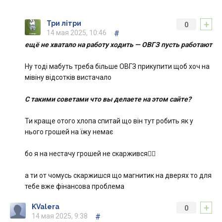
+
Три літри
0
14 мая 2025, 10:46
#
ещё не хватало на работу ходить — ОВГЗ пусть работают
Ну тоді мабуть треба більше ОВГЗ прикупити щоб хоч на
мівіну відсотків вистачало
С такими советами что вы делаете на этом сайте?
Ти краще отого хлопа спитай що він тут робить як у
нього грошей на їжу немає
бо я на нестачу грошей не скаржився🤷‍♂️
а ти от чомусь скаржишся що магнитик на дверях то для
тебе вже фінансова проблема
+
KValera
0
14 мая 2025, 9:38
#