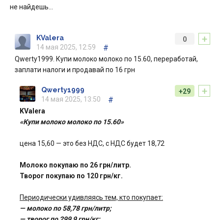
не найдешь…
+
KValera
0
14 мая 2025, 12:59
#
Qwerty1999. Купи молоко молоко по 15.60, переработай,
заплати налоги и продавай по 16 грн
+
Qwerty1999
+29
14 мая 2025, 13:50
#
KValera
«Купи молоко молоко по 15.60»
цена 15,60 — это без НДС, с НДС будет 18,72
Молоко покупаю по 26 грн/литр.
Творог покупаю по 120 грн/кг.
Периодически удивляясь тем, кто покупает:
— молоко по 58,78 грн/литр;
— творог по 299,9 грн/кг;