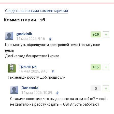
Следить за новыми комментариями
Комментарии -
16
+
godvinik
+29
14 мая 2025, 9:16
#
Ціни можуть підвищувати але грошей нема і попиту вже
нема.
Далі каскад банкротства і криза
+
Три літри
+15
14 мая 2025, 9:43
#
Так знайди роботу щоб гроші були
+
Danconia
0
14 мая 2025, 10:39
#
С такими советами что вы делаете на этом сайте? — ещё
не хватало на работу ходить — ОВГЗ пусть работают