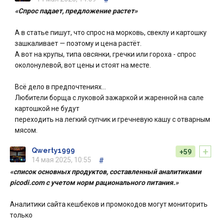
«Спрос падает, предложение растет»
А в статье пишут, что спрос на морковь, свеклу и картошку
зашкаливает — поэтому и цена растёт.
А вот на крупы, типа овсянки, гречки или гороха - спрос
околонулевой, вот цены и стоят на месте.
Всё дело в предпочтениях…
Любители борща с луковой зажаркой и жаренной на сале
картошкой не будут
переходить на легкий супчик и гречневую кашу с отварным
мясом.
+
Qwerty1999
+59
14 мая 2025, 10:55
#
«список основных продуктов, составленный аналитиками
picodi.com с учетом норм рационального питания.»
Аналитики сайта кешбеков и промокодов могут мониторить
только