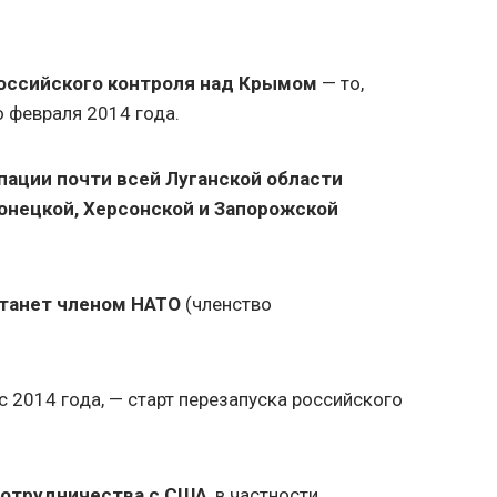
оссийского контроля над Крымом
— то,
о февраля 2014 года.
пации почти всей Луганской области
онецкой, Херсонской и Запорожской
станет членом НАТО
(членство
с 2014 года, — старт перезапуска российского
сотрудничества с США
, в частности,