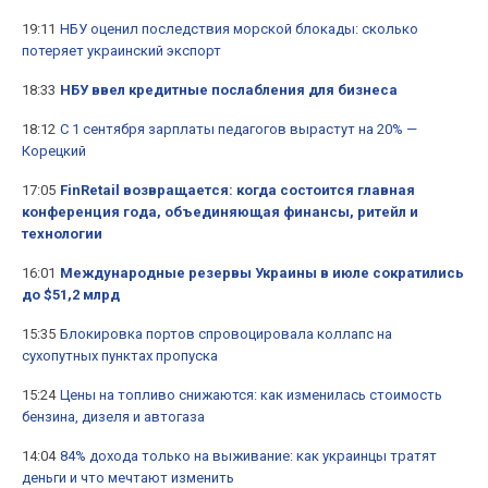
19:11
НБУ оценил последствия морской блокады: сколько
потеряет украинский экспорт
18:33
НБУ ввел кредитные послабления для бизнеса
18:12
С 1 сентября зарплаты педагогов вырастут на 20% —
Корецкий
17:05
FinRetail возвращается: когда состоится главная
конференция года, объединяющая финансы, ритейл и
технологии
16:01
Международные резервы Украины в июле сократились
до $51,2 млрд
15:35
Блокировка портов спровоцировала коллапс на
сухопутных пунктах пропуска
15:24
Цены на топливо снижаются: как изменилась стоимость
бензина, дизеля и автогаза
14:04
84% дохода только на выживание: как украинцы тратят
деньги и что мечтают изменить