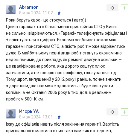
+
Abramon
0
8 мая 2024, 11:02
#
Роки беруть своє - це стосується і авто))
Ціни в гаражах та в більш-менш пристойних СТО у Києві
не сильно і відрізняються. «Гаражі» телефонують офіціалам і
± орієнтуються в цифрах. Економії особливої немає між
гаражем і пристойним СТО, а якість робіт може відрізнятись
дуже. В майбутньому певні види робіт стануть економічно
недоцільними, до прикладу, як ремонт двигуна оскільки —
це кваліфікована робота, яка дорого коштує плюс
запчастини, я не говорю про шліфовку, гільзування і т.д.
Тому шрот, випущений у 2012 року і раніше, почне зникати
з доріг швидше ніж може здаватись, і буде коштувати
копійки, а не Октавія 2006 року 6 тис. дол. з реальним
пробігом 500+К км.
+
Игорь УА
0
8 мая 2024, 13:01
#
Ізжу до офіціалів навіть після закінчння гарантії. Вартість
оригінального мастила в них така саме як в інтернеті,