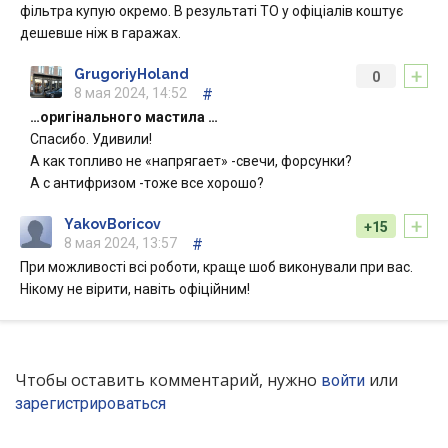
фільтра купую окремо. В результаті ТО у офіціалів коштує
дешевше ніж в гаражах.
+
GrugoriyHoland
0
8 мая 2024, 14:52
#
…оригінального мастила …
Спасибо. Удивили!
А как топливо не «напрягает» -свечи, форсунки?
А с антифризом -тоже все хорошо?
+
YakovBoricov
+15
8 мая 2024, 13:57
#
При можливості всі роботи, краще шоб виконували при вас.
Нікому не вірити, навіть офіційним!
Чтобы оставить комментарий, нужно
или
войти
зарегистрироваться