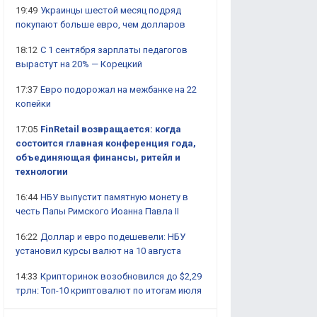
19:49
Украинцы шестой месяц подряд
покупают больше евро, чем долларов
18:12
С 1 сентября зарплаты педагогов
вырастут на 20% — Корецкий
17:37
Евро подорожал на межбанке на 22
копейки
17:05
FinRetail возвращается: когда
состоится главная конференция года,
объединяющая финансы, ритейл и
технологии
16:44
НБУ выпустит памятную монету в
честь Папы Римского Иоанна Павла II
16:22
Доллар и евро подешевели: НБУ
установил курсы валют на 10 августа
14:33
Крипторинок возобновился до $2,29
трлн: Топ-10 криптовалют по итогам июля