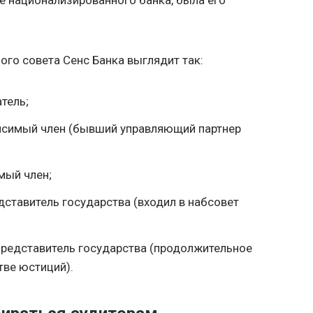
го совета Сенс Банка выглядит так:
тель;
исимый член (бывший управляющий партнер
мый член;
дставитель государства (входил в набсовет
представитель государства (продолжительное
тве юстиций).