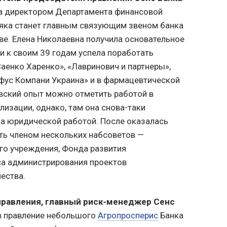
а директором Департамента финансовой
няка станет главным связующим звеном банка
тве. Елена Николаевна получила основательное
и к своим 39 годам успела поработать
аенко Харенко», «Лавринович и партнеры»,
фус Компани Украина» и в фармацевтической
вский опыт можно отметить работой в
изации, однако, там она снова-таки
 а юридической работой. После оказалась
ть членом нескольких набсоветов —
го учреждения, Фонда развития
са администрирования проектов
ества.
правления, главный риск-менеджер Сенс
 в правление небольшого
Агропросперис
Банка