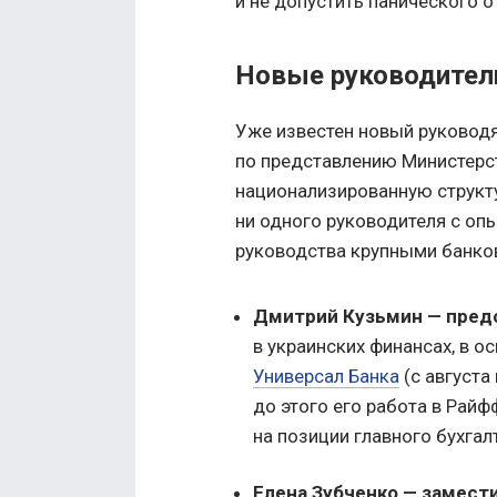
и не допустить панического о
Новые руководител
Уже известен новый руководя
по представлению Министерст
национализированную структур
ни одного руководителя с о
руководства крупными банко
Дмитрий Кузьмин — предс
в украинских финансах, в о
Универсал Банка
(с августа
до этого его работа в Райф
на позиции главного бухгал
Елена Зубченко — замест