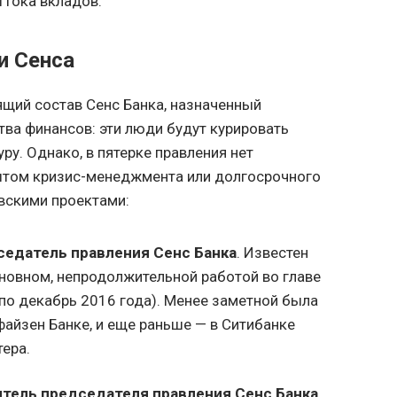
ттока вкладов.
и Сенса
щий состав Сенс Банка, назначенный
ва финансов: эти люди будут курировать
у. Однако, в пятерке правления нет
пытом кризис-менеджмента или долгосрочного
вскими проектами:
едатель правления Сенс Банка
. Известен
сновном, непродолжительной работой во главе
 по декабрь 2016 года). Менее заметной была
файзен Банке, и еще раньше — в Ситибанке
тера.
итель председателя правления Сенс Банка
.