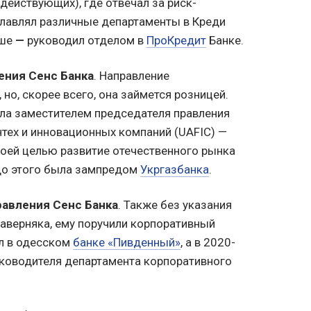
 действующих), где отвечал за риск-
лавлял различные департаменты в Креди
ьше
—
руководил отделом в
ПроКредит
Банке.
ения Сенс Банка
. Направление
 но, скорее всего, она займется розницей.
ла заместителем председателя правления
тех и инновационных компаний (UAFIC) —
оей целью развитие отечественного рынка
до этого была зампредом
Укргазбанка
.
равления Сенс Банка
. Также без указания
наверняка, ему поручили корпоративный
ал в одесском
банке «Пивденный»
, а в 2020-
ководителя департамента корпоративного