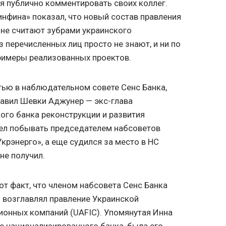
 публично комментировать своих коллег.
нфина» показал, что новый состав правления
не считают зубрами украинского
 перечисленных лиц просто не знают, и ни по
римеры реализованных проектов.
ью в наблюдательном совете Сенс Банка,
главил Шевки Аджунер — экс-глава
ого банка реконструкции и развития
спел побывать председателем набсоветов
крэнерго», а еще судился за место в HC
 не получил.
от факт, что членом набсовета Сенс Банка
 возглавлял правление Украинской
ионных компаний (UAFIC). Упомянутая Инна
 национализированного банка, была его