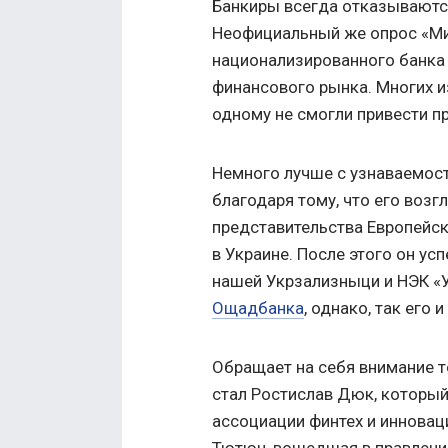
Банкиры всегда отказываются
Неофициальный же опрос «Ми
национализированного банка 
финансового рынка. Многих из
одному не смогли привести п
Немного лучше с узнаваемост
благодаря тому, что его воз
представительства Европейск
в Украине. После этого он у
нашей Укрзализныци и НЭК «У
Ощадбанка
, однако, так его и
Обращает на себя внимание т
стал Ростислав Дюк, который
ассоциации финтех и инновац
Тютюн, вошедшая в правление