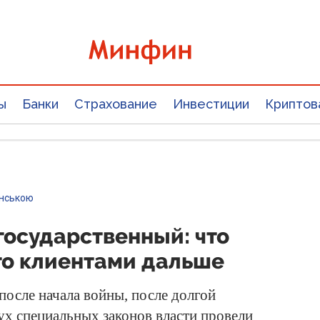
ы
Банки
Страхование
Инвестиции
Криптов
їнською
государственный: что
его клиентами дальше
после начала войны, после долгой
ух специальных законов власти провели