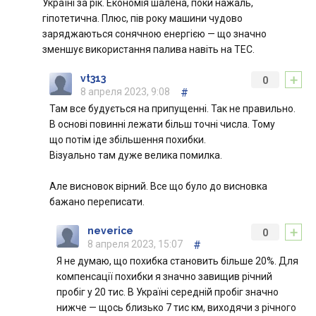
Україні за рік. Економія шалена, поки нажаль,
гіпотетична. Плюс, пів року машини чудово
заряджаються сонячною енергією — що значно
зменшує використання палива навіть на ТЕС.
+
vt313
0
8 апреля 2023, 9:08
#
Там все будується на припущенні. Так не правильно.
В основі повинні лежати більш точні числа. Тому
що потім іде збільшення похибки.
Візуально там дуже велика помилка.
Але висновок вірний. Все що було до висновка
бажано переписати.
+
neverice
0
8 апреля 2023, 15:07
#
Я не думаю, що похибка становить більше 20%. Для
компенсації похибки я значно завищив річний
пробіг у 20 тис. В Україні середній пробіг значно
нижче — щось близько 7 тис км, виходячи з річного