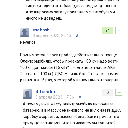
тянучки, єдина автобаза для зарядки. Ідеально.
Але широкому загалу прикладом з автобусами
нічого не доведеш.
+
shabash
+1
8 апреля 2023, 22:43
#
Neverice,
Принимается. Через пробег, действительно, проще.
Электромобилю, чтобы проехать 100 км надо везти
100 кг доп. массы (16 кВт*ч — это пятая часть АКБ
Теслы, т.е. 100 кг). ДВС — лишь 6 кг. Т.е. та же самая
разница в 16 раз, о которой я изначально и говорил.
+
drbender
0
9 апреля 2023, 17:56
#
А почему вы в массу электромобиля включаете
батарею, а в массу бензинового не включаете ДВС,
коробку скоростей, выхлоп, бензобак и прочее. что
присуще только машине на ископемом топливе?