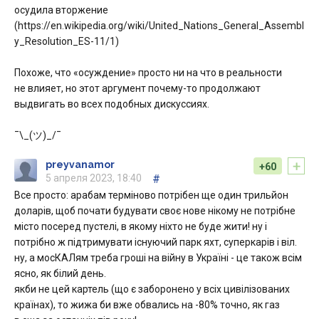
осудила вторжение
(https://en.wikipedia.org/wiki/United_Nations_General_Assembl
y_Resolution_ES-11/1)
Похоже, что «осуждение» просто ни на что в реальности
не влияет, но этот аргумент почему-то продолжают
выдвигать во всех подобных дискуссиях.
¯\_(ツ)_/¯
+
preyvanamor
+60
5 апреля 2023, 18:40
#
Все просто: арабам терміново потрібен ще один трильйон
доларів, щоб почати будувати своє нове нікому не потрібне
місто посеред пустелі, в якому ніхто не буде жити! ну і
потрібно ж підтримувати існуючий парк яхт, суперкарів і віл.
ну, а мосКАЛям треба гроші на війну в Україні - це також всім
ясно, як білий день.
якби не цей картель (що є заборонено у всіх цивілізованих
країнах), то жижа би вже обвались на -80% точно, як газ