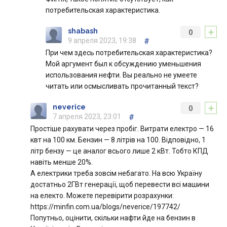
потребительская характеристика.
+
shabash
0
9 апреля 2023, 19:38
#
При чем здесь потребительская характеристика?
Мой аргумент был к обсуждению уменьшения
использования нефти. Вы реально не умеете
читать или осмысливать прочитанный текст?
+
neverice
0
7 апреля 2023, 23:01
#
Простіше рахувати через пробіг. Витрати електро — 16
квт на 100 км. Бензин — 8 літрів на 100. Відповідно, 1
літр бензу — це аналог всього лише 2 кВт. Тобто КПД
навіть менше 20%.
А електрики треба зовсім небагато. На всю Україну
достатньо 2ГВт генерації, щоб перевести всі машини
на електо. Можете перевірити розрахунки:
https://minfin.com.ua/blogs/neverice/197742/
Попутньо, оцінити, скільки нафти йде на бензин в