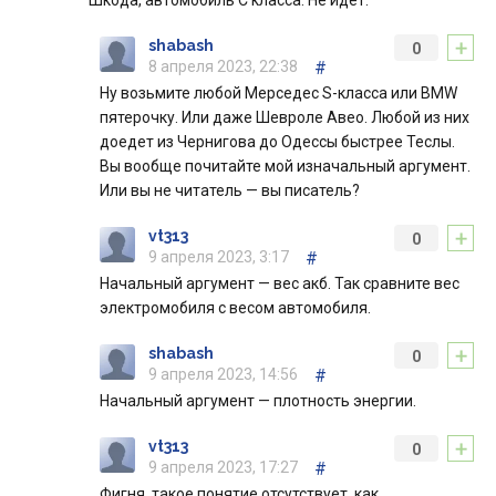
Шкода, автомобиль С класса. Не идет.
+
shabash
0
8 апреля 2023, 22:38
#
Ну возьмите любой Мерседес S-класса или BMW
пятерочку. Или даже Шевроле Авео. Любой из них
доедет из Чернигова до Одессы быстрее Теслы.
Вы вообще почитайте мой изначальный аргумент.
Или вы не читатель — вы писатель?
+
vt313
0
9 апреля 2023, 3:17
#
Начальный аргумент — вес акб. Так сравните вес
электромобиля с весом автомобиля.
+
shabash
0
9 апреля 2023, 14:56
#
Начальный аргумент — плотность энергии.
+
vt313
0
9 апреля 2023, 17:27
#
Фигня, такое понятие отсутствует, как