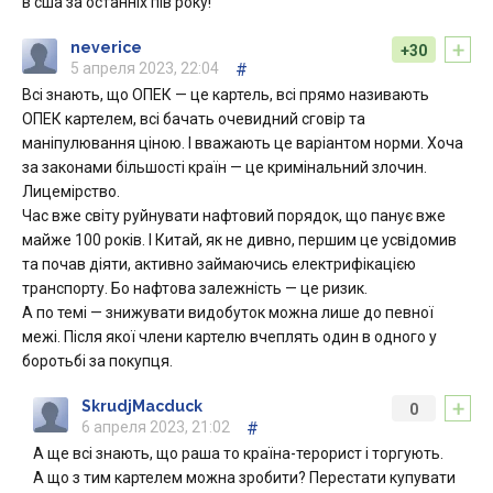
в сша за останніх пів року!
+
neverice
+30
5 апреля 2023, 22:04
#
Всі знають, що ОПЕК — це картель, всі прямо називають
ОПЕК картелем, всі бачать очевидний сговір та
маніпулювання ціною. І вважають це варіантом норми. Хоча
за законами більшості країн — це кримінальний злочин.
Лицемірство.
Час вже світу руйнувати нафтовий порядок, що панує вже
майже 100 років. І Китай, як не дивно, першим це усвідомив
та почав діяти, активно займаючись електрифікацією
транспорту. Бо нафтова залежність — це ризик.
А по темі — знижувати видобуток можна лише до певної
межі. Після якої члени картелю вчеплять один в одного у
боротьбі за покупця.
+
SkrudjMacduck
0
6 апреля 2023, 21:02
#
А ще всі знають, що раша то країна-терорист і торгують.
А що з тим картелем можна зробити? Перестати купувати