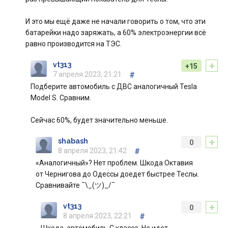
И это мы ещё даже не начали говорить о том, что эти
батарейки надо заряжать, а 60% электроэнергии всё
равно производится на ТЭС.
+
vt313
+15
7 апреля 2023, 21:21
#
Подберите автомобиль с ДВС аналогичный Tesla
Model S. Сравним.
Сейчас 60%, будет значительно меньше.
+
shabash
0
8 апреля 2023, 21:42
#
«Аналогичный»? Нет проблем. Шкода Октавия
от Чернигова до Одессы доедет быстрее Теслы.
Сравнивайте ¯\_(ツ)_/¯
+
vt313
0
8 апреля 2023, 22:21
#