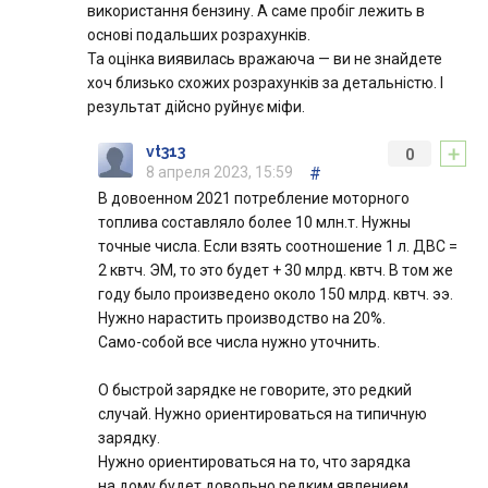
використання бензину. А саме пробіг лежить в
основі подальших розрахунків.
Та оцінка виявилась вражаюча — ви не знайдете
хоч близько схожих розрахунків за детальністю. І
результат дійсно руйнує міфи.
+
vt313
0
8 апреля 2023, 15:59
#
В довоенном 2021 потребление моторного
топлива составляло более 10 млн.т. Нужны
точные числа. Если взять соотношение 1 л. ДВС =
2 квтч. ЭМ, то это будет + 30 млрд. квтч. В том же
году было произведено около 150 млрд. квтч. ээ.
Нужно нарастить производство на 20%.
Само-собой все числа нужно уточнить.
О быстрой зарядке не говорите, это редкий
случай. Нужно ориентироваться на типичную
зарядку.
Нужно ориентироваться на то, что зарядка
на дому будет довольно редким явлением,