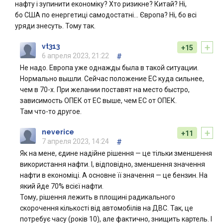
нафту і зупинити економіку? Хто ризикне? Китай? Ні,
бо США по енергетиці самодостатні… Європа? Ні, бо всі
уряди знесуть. Тому так.
+
vt313
+15
6 апреля 2023, 21:22
#
Не надо. Европа уже однажды была в такой ситуации.
Нормально вышли. Сейчас положение ЕС куда сильнее,
чем в 70-х. При желании поставят на место быстро,
зависимость ОПЕК от ЕС выше, чем ЕС от ОПЕК.
Там что-то другое.
+
neverice
+11
7 апреля 2023, 14:24
#
Як на мене, єдине надійне рішення — це тільки зменшення
використання нафти. І, відповідно, зменшення значення
нафти в економіці. А основне її значення — це бензин. На
який йде 70% всієї нафти.
Тому, рішення лежить в площині радикального
скорочення кількості від автомобілів на ДВС. Так, це
потребує часу (років 10), але фактично, знищить картель. І