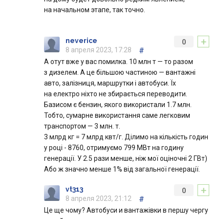
на начальном этапе, так точно.
+
neverice
0
8 апреля 2023, 17:28
#
А отут вже у вас помилка. 10 млн т — то разом
з дизелем. А це більшою частиною — вантажні
авто, залізниця, маршрутки і автобуси. Їх
на електро ніхто не збирається переводити.
Базисом є бензин, якого використали 1.7 млн.
Тобто, сумарне використання саме легковим
транспортом — 3 млн. т.
3 млрд кг = 7 млрд квт/г. Ділимо на кількість годин
у році - 8760, отримуємо 799 МВт на годину
генерації. У 2.5 рази менше, ніж мої оціночні 2 ГВт)
Або ж значно менше 1% від загальної генерації.
+
vt313
0
8 апреля 2023, 21:12
#
Це ще чому? Автобуси и вантажівки в першу чергу