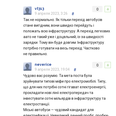
+
vt313
0
9 апреля 2023, 3:26
#
Так не нормально. Як тільки перехід автобусів
стане вигідним, вони швидко перейдуть і
положать всю інфраструктуру. А перехід легеових
аато не такий уже і доцвльний, із-за швидкості
зарядки. Тому він буде довгим. Інфраструктуру
потрібно готувати на весь перехід. Частково
не правильно.
+
neverice
0
9 апреля 2023, 19:04
#
Чудово вас розумію. Та мета поста була
зруйнувати типові міфи про електромобілі. Типу,
що для них потрібні сотні гігават електроенергії,
прокладати нові лінії електропередач та
інвестувати сотні мільярдів в інфраструктуру та
електростанції.
Міські автобуси — чудовий кандидат для
електрифікації. Невеликий денний пробіг, пробки-