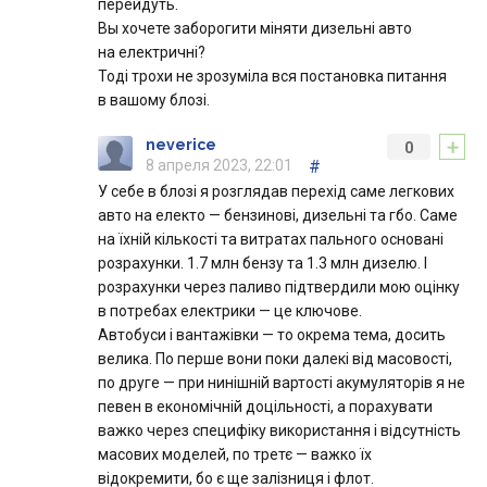
перейдуть.
Вы хочете заборогити міняти дизельні авто
на електричні?
Тоді трохи не зрозуміла вся постановка питання
в вашому блозі.
+
neverice
0
8 апреля 2023, 22:01
#
У себе в блозі я розглядав перехід саме легкових
авто на електо — бензинові, дизельні та гбо. Саме
на їхній кількості та витратах пального основані
розрахунки. 1.7 млн бензу та 1.3 млн дизелю. І
розрахунки через паливо підтвердили мою оцінку
в потребах електрики — це ключове.
Автобуси і вантажівки — то окрема тема, досить
велика. По перше вони поки далекі від масовості,
по друге — при нинішній вартості акумуляторів я не
певен в економічній доцільності, а порахувати
важко через специфіку використання і відсутність
масових моделей, по третє — важко їх
відокремити, бо є ще залізниця і флот.