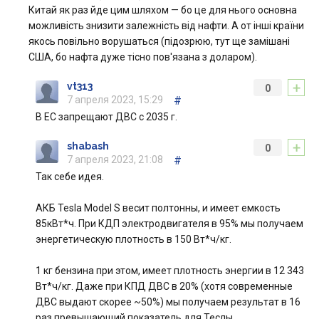
Китай як раз йде цим шляхом — бо це для нього основна
можливість знизити залежність від нафти. А от інші країни
якось повільно ворушаться (підозрюю, тут ще замішані
США, бо нафта дуже тісно пов'язана з доларом).
+
vt313
0
7 апреля 2023, 15:29
#
В ЕС запрещают ДВС с 2035 г.
+
shabash
0
7 апреля 2023, 21:08
#
Так себе идея.
АКБ Tesla Model S весит полтонны, и имеет емкость
85кВт*ч. При КДП электродвигателя в 95% мы получаем
энергетическую плотность в 150 Вт*ч/кг.
1 кг бензина при этом, имеет плотность энергии в 12 343
Вт*ч/кг. Даже при КПД ДВС в 20% (хотя современные
ДВС выдают скорее ~50%) мы получаем результат в 16
раз превышающий показатель для Теслы.