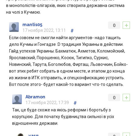
в монополістів-олігархів, яких створила державна система
на чолі з Кучмою.
+
mantis05
0
17 ноября 2022, 13:11
#
Если совсем не смогли найти аргументов- надо тащить
дело Кучмы и Гонгадзе :D традиция Украины в действии.
Гайд успехов Украины: Бахматюк, Ахметов, Коломойский,
Ярославский, Порошенко, Косюк, Тигипко, Суркис,
Новинский, Тарута, Боголюбов, Фирташ, Льовочкин, Бойко-
вот этих ребят собрать в одном месте, и этапом до конца
из жизни в ИТК отправить, и спецконфискацию устроить.
Вот после этого- будет какой-то вариант что-то сделать.
+
Abramon
0
17 ноября 2022, 17:39
#
Так, це буде схоже на якісь реформи і боротьбу з
корупцією. Для початку будівництва сильної в усіх
відношеннях держави.
yarg