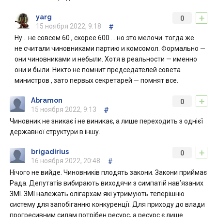
+
yarg
0
15 ноября 2022, 9:18
#
Ну… не совсем 60 , скорее 600 … но это мелочи. тогда же
не считали чиновниками партию и комсомол. Формально —
они чиновниками и небыли. Хотя в реальности — именно
они и были. Никто не помнит председателей совета
министров , зато первых секретарей — помнят все.
+
Abramon
0
15 ноября 2022, 9:13
#
Чиновник не зникає і не виникає, а лише переходить з однієї
державної структури в іншу.
+
brigadirius
0
16 ноября 2022, 20:48
#
Нічого не вийде. Чиновників плодять закони. Закони приймає
Рада. Депутатів вибирають виходячи з симпатій нав’язаних
ЗМІ. ЗМІ належать олігархам які утримують теперішню
систему для запобіганню конкуренції. Для приходу до влади
прогресивним силам потрібен ресурс, а ресурс є лише