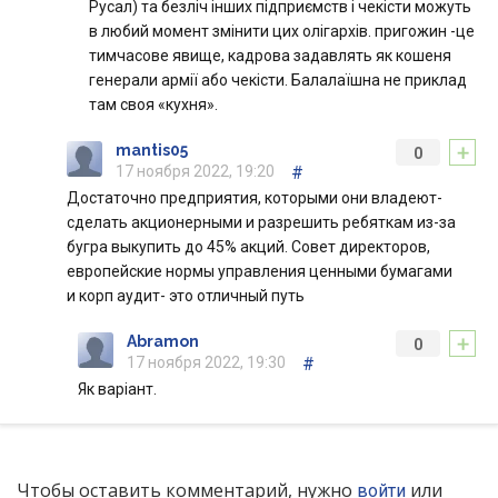
Русал) та безліч інших підприємств і чекісти можуть
в любий момент змінити цих олігархів. пригожин -це
тимчасове явище, кадрова задавлять як кошеня
генерали армії або чекісти. Балалаїшна не приклад
там своя «кухня».
+
mantis05
0
17 ноября 2022, 19:20
#
Достаточно предприятия, которыми они владеют-
сделать акционерными и разрешить ребяткам из-за
бугра выкупить до 45% акций. Совет директоров,
европейские нормы управления ценными бумагами
и корп аудит- это отличный путь
+
Abramon
0
17 ноября 2022, 19:30
#
Як варіант.
Чтобы оставить комментарий, нужно
или
войти