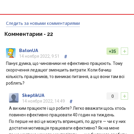
Следить за новыми комментариями
Комментарии -
22
+
BatonUA
+35
14 ноября 2022, 9:51
#
Панує думка, що чиновники не ефективно працюють. Тому
скорочення ледацюг зменшить витрати. Коли бачиш
кількість працівників, то виникає питання, а що вони там всі
роблять?
+
SkeptikUA
0
14 ноября 2022, 14:49
#
А ви ким працюєте і що робите? Легко вважати щось хтось
повинен ефективно працювати 40 годин на тиждень.
По перше не всі це можуть впринципі, по друге — чи є у них
достатня мотивація працювати ефективно? Як на мене