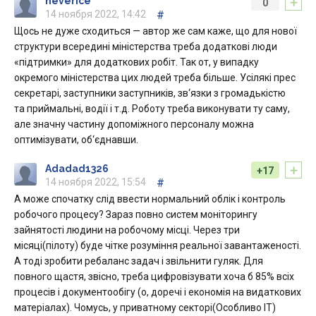
+
neverice
0
14 ноября 2022, 14:42
#
Щось не дуже сходиться — автор же сам каже, що для нової
структури всередині міністерства треба додаткові люди
«підтримки» для додаткових робіт. Так от, у випадку
окремого міністерства цих людей треба більше. Усілякі прес
секретарі, заступники заступників, зв‘язки з громадькістю
та приймальні, водії і т.д. Роботу треба виконувати ту саму,
але значну частину допоміжного персоналу можна
оптимізувати, об‘єднавши.
+
Adadad1326
+17
14 ноября 2022, 15:54
#
А може спочатку слід ввести нормальний облік і контроль
робочого процесу? Зараз повно систем моніторингу
зайнятості людини на робочому місці. Через три
місяці(пілоту) буде чітке розуміння реальної завантаженості.
А тоді зробити ребаланс задач і звільнити гуляк. Для
повного щастя, звісно, треба цифровізувати хоча б 85% всіх
процесів і документообігу (о, доречі і економія на видаткових
матеріалах). Чомусь, у приватному секторі(Особливо ІТ)