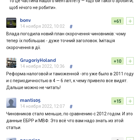
то це частина нашого менталітету — «що би такого зробити,
щоб нічого не робити».
+
bonv
+61
14 ноября 2022, 10:02
#
Влада погодила новий план скорочення чиновників: чому
тепер їх побільшає - дуже точний заголовок. Імітація
скорочення в дії.
+
GrugoriyHoland
+10
14 ноября 2022, 10:36
#
Реформа налоговой и таможенной -это уже было в 2011 году
и с периодичностью в 4 — 6 лет, к чему привело все видят.
Дальше можно не читать!
+
mantis05
+15
14 ноября 2022, 12:07
#
Чиновников стало меньше, по сравнению с 2012 годом. И это
данные ЕБРР и МВФ. Это всё что вам надо знать из этой
статьи.