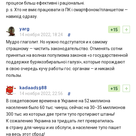
процеси більш ефективні і раціональні.
p. s. Хто не вміє працювати із ПК і смартфоном/планшетом —
навихід одразу.
+
yarg
+15
14 ноября 2022, 18:24
#
Мудро глаголит. Но нужно подступатся и к самому
страшному — чистить законодательство. Отменять сотни
принятых на волнах популизма законов «о государственной
поддержке бурякозбиральної галузі», которые порождают
в свою очередь кучу работы гос. органам — и никакой
пользы.
+
kadaad1988
+15
14 ноября 2022, 22:56
#
В совдеповские времена в Украине на 52 миллиона
населения было 60 тыс. чинуш, сейчас на 30−35 миллионов
300 тыс. из которых две трети тупо протирают штаны!
К сожалению Украина за тридцать лет превратилась
в страну для чинуш и их обслуги, а население тупо пашет
на весь этот сброд!