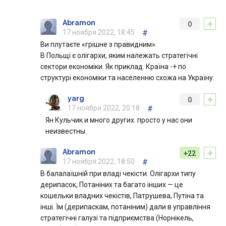
+
Abramon
0
17 ноября 2022, 18:45
#
Ви плутаєте «грішне з правидним».
В Польщі є олігархи, яким належать стратегічні
сектори економіки. Як приклад. Країна -+ по
структурі економіки та населенню схожа на Україну.
+
yarg
0
17 ноября 2022, 20:18
#
Ян Кульчик и много других. просто у нас они
неизвестны.
+
Abramon
+22
17 ноября 2022, 18:50
#
В балалаїшній при владі чекісти. Олігархи типу
дерипасок, Потаніних та багато інших — це
кошельки владних чекістів, Патрушева, Путіна та
інші. Їм (дерипаскам, потаніним) дали в управління
стратегічні галузі та підприємства (Норнікель,