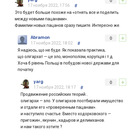
+
0
17 ноября 2022, 17:56
#
Это будет больше похоже на «отнять все и поделить
между новыми пацанами».
Фамилии новых пацанов сразу пишите. Интересно же.
+
Abramon
0
17 ноября 2022, 18:02
#
Я надіюсь, що не буде. Як показала практика,
що олігархат — це зло, монополізм, корупція і т.д.
Хоча б рівень Польщі в побудові нової держави для
початку.
+
yarg
0
17 ноября 2022, 18:17
#
Продвижение российских теорий…
олигархи — зло. У олигархов поотбирали имущество
и отдали его «проверенным пацанам».
и наступило счастье. Вместо ходорковского —
пригожин , якунин , кадыров и делимханов.
и нам такого хотите ?