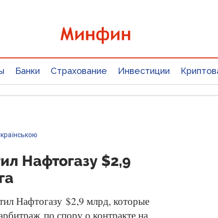
ы
Банки
Страхование
Инвестиции
Криптов
українською
ил Нафтогазу $2,9
га
тил Нафтогазу $2,9 млрд, которые
рбитраж по спору о контракте на