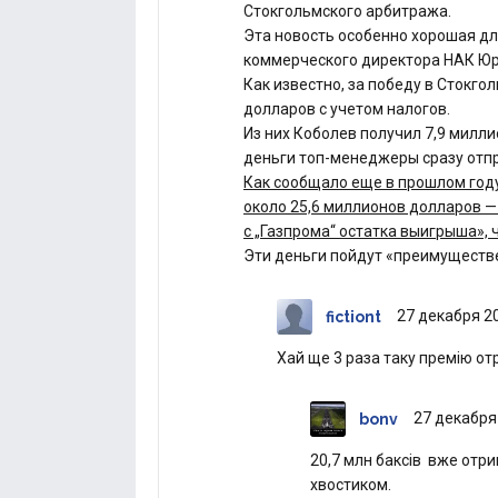
Стокгольмского арбитража.
Эта новость особенно хорошая дл
коммерческого директора НАК Юр
Как известно, за победу в Стокго
долларов с учетом налогов.
Из них Коболев получил 7,9 милли
деньги топ-менеджеры сразу отп
Как сообщало еще в прошлом году
около 25,6 миллионов долларов —
с „Газпрома“ остатка выигрыша», 
Эти деньги пойдут «преимуществе
27 декабря 20
fictiont
Хай ще 3 раза таку премію от
27 декабря 
bonv
20,7 млн баксів вже отрим
хвостиком.