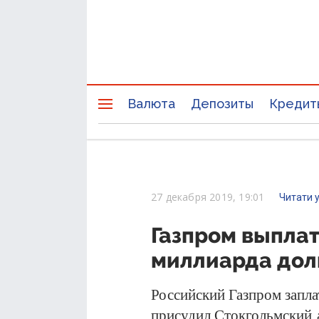
Валюта
Депозиты
Кредит
27 декабря 2019, 19:01
Читати 
Газпром выплат
миллиарда дол
Российский Газпром запла
присудил Стокгольмский а