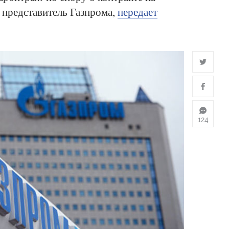
 представитель Газпрома,
передает
124