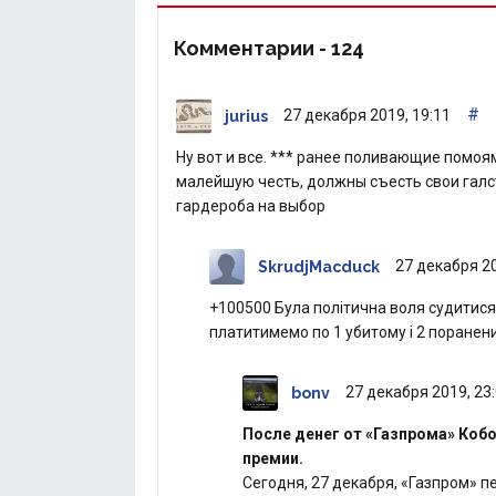
Комментарии -
124
#
27 декабря 2019, 19:11
jurius
Ну вот и все. *** ранее поливающие помо
малейшую честь, должны съесть свои галс
гардероба на выбор
27 декабря 20
SkrudjMacduck
+100500 Була політична воля судитися, 
платитимемо по 1 убитому і 2 поране
27 декабря 2019, 23
bonv
После денег от «Газпрома» Коб
премии.
Сегодня, 27 декабря, «Газпром» 