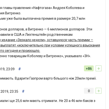
я главы правления «Нафтогаза» Андрея Коболева и
ия Витренко.
льме уже была выплачена премия в размере 20,7 млн
онов долларов, а Витренко — 6 миллионов долларов. Эти
равили в США и Лихтенштейн родственникам.
 издание «Зеркало недели», оставшуюся часть премии —
 выплатят «исключительно при условии успешного взыскания
что сегодня и произошло.
нно товарищам Коболеву и Витренко», указывало «ЗН».
+
#
+86
19, 23:09
римають. Вдарити Газпром варто більшого ніж 20млн премії.
+
#
0
2019, 23:35
али і ще 25,6 млн мають отримати.. Не 20 а 46 млн баксів з