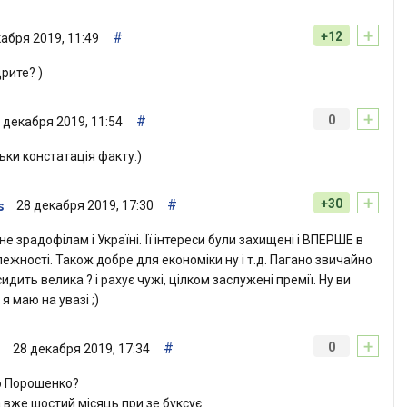
+
#
+12
абря 2019, 11:49
дрите? )
+
#
0
 декабря 2019, 11:54
ьки констатація факту:)
+
#
+30
28 декабря 2019, 17:30
s
не зрадофілам і Україні. Її інтереси були захищені і ВПЕРШЕ в
алежності. Також добре для економіки ну і т.д. Пагано звичайно
сидить велика ? і рахує чужі, цілком заслужені премії. Ну ви
 я маю на увазі ;)
+
#
0
28 декабря 2019, 17:34
о Порошенко?
 вже шостий місяць при зе буксує.