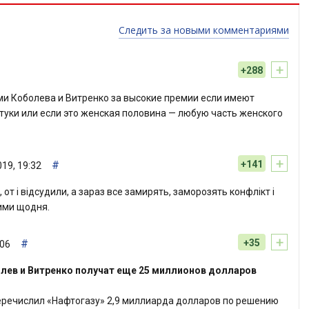
Следить за новыми комментариями
+
+288
ями Коболева и Витренко за высокие премии если имеют
туки или если это женская половина — любую часть женского
+
#
+141
19, 19:32
от і відсудили, а зараз все замирять, заморозять конфлікт і
ними щодня.
+
#
+35
:06
олев и Витренко получат еще 25 миллионов долларов
перечислил «Нафтогазу» 2,9 миллиарда долларов по решению