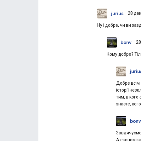
28 дек
jurius
Ну і добре, чи ви заз
28
bonv
Кому добре? Тіл
juriu
Добре всім 
історії нез
тим, в кого 
знаєте, кого
bonv
Завдячуєм
А економіка