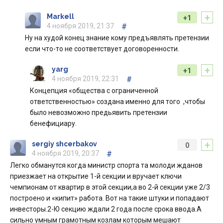
+
Markell
+1
4 ноября 2019, 21:37
#
Ну на худой конец знание кому предъявлять претензии
если что-то не соответствует договоренности.
+
yarg
+1
4 ноября 2019, 22:31
#
Концепция «общества с ограниченной
ответственностью» создана именно для того ,чтобы
было невозможно предьявить претензии
бенефициару.
+
sergiy shcerbakov
0
4 ноября 2019, 20:37
#
Легко обманутся когда министр спорта та молоди жданов
приезжает на открытие 1-й секции и вручает ключи
чемпионам от квартир в этой секции,а во 2-й секции уже 2/3
построено и «кипит» работа. Вот на такие штуки и попадают
инвесторы.2-Ю секцию ждали 2 года после срока ввода.А
сильно умным грамотным козлам которым мешают