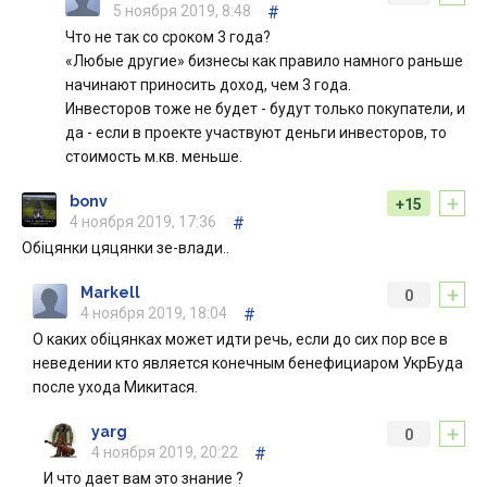
5 ноября 2019, 8:48
#
Что не так со сроком 3 года?
«Любые другие» бизнесы как правило намного раньше
начинают приносить доход, чем 3 года.
Инвесторов тоже не будет - будут только покупатели, и
да - если в проекте участвуют деньги инвесторов, то
стоимость м.кв. меньше.
+
bonv
+15
4 ноября 2019, 17:36
#
Обіцянки цяцянки зе-влади..
+
Markell
0
4 ноября 2019, 18:04
#
О каких обіцянках может идти речь, если до сих пор все в
неведении кто является конечным бенефициаром УкрБуда
после ухода Микитася.
+
yarg
0
4 ноября 2019, 20:22
#
И что дает вам это знание ?