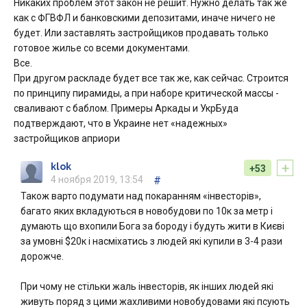
Никаких проблем этот закон не решит. Нужно делать так же
как с ФГВФЛ и банковскими депозитами, иначе ничего не
будет. Или заставлять застройщиков продавать только
готовое жилье со всеми документами.
Все.
При другом раскладе будет все так же, как сейчас. Строится
по принципу пирамиды, а при наборе критической массы -
сваливают с баблом. Примеры Аркады и УкрБуда
подтверждают, что в Украине нет «надежных»
застройщиков априори
+
klok
+53
4 ноября 2019, 13:54
#
Також варто подумати над покаранням «інвесторів»,
багато яких вкладуються в новобудови по 10к за метр і
думають що вхопили Бога за бороду і будуть жити в Києві
за умовні $20к і насміхатись з людей які купили в 3-4 рази
дорожче.
При чому не стільки жаль інвесторів, як інших людей які
живуть поряд з цими жахливими новобудовами які псують