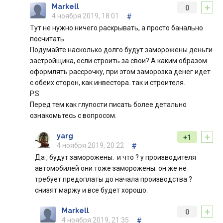
+
Markell
0
4 ноября 2019, 18:01
#
Тут не нужно ничего раскрывать, а просто банально
посчитать.
Подумайте насколько долго будут заморожены деньги
застройщика, если строить за свои? А каким образом
оформлять рассрочку, при этом заморозка денег идет
с обеих сторон, как инвестора. так и строителя.
P.S.
Перед тем как глупости писать более детально
ознакомьтесь с вопросом.
+
yarg
+1
4 ноября 2019, 20:22
#
Да , будут заморожены. и что ? у производителя
автомобилей они тоже заморожены. он же не
требует предоплаты до начала производства ?
снизят маржу и все будет хорошо.
+
Markell
0
4 ноября 2019, 21:35
#