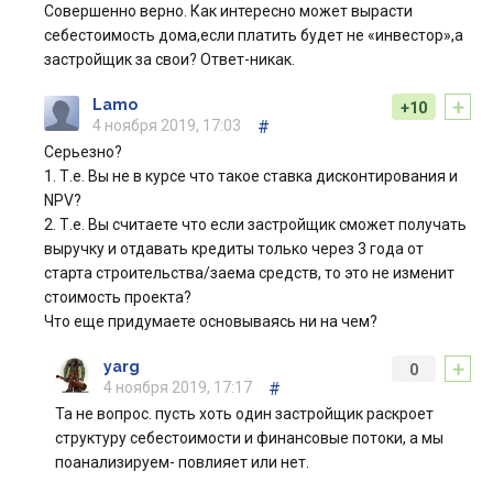
Совершенно верно. Как интересно может вырасти
себестоимость дома,если платить будет не «инвестор»,а
застройщик за свои? Ответ-никак.
+
Lamo
+10
4 ноября 2019, 17:03
#
Серьезно?
1. Т.е. Вы не в курсе что такое ставка дисконтирования и
NPV?
2. Т.е. Вы считаете что если застройщик сможет получать
выручку и отдавать кредиты только через 3 года от
старта строительства/заема средств, то это не изменит
стоимость проекта?
Что еще придумаете основываясь ни на чем?
+
yarg
0
4 ноября 2019, 17:17
#
Та не вопрос. пусть хоть один застройщик раскроет
структуру себестоимости и финансовые потоки, а мы
поанализируем- повлияет или нет.