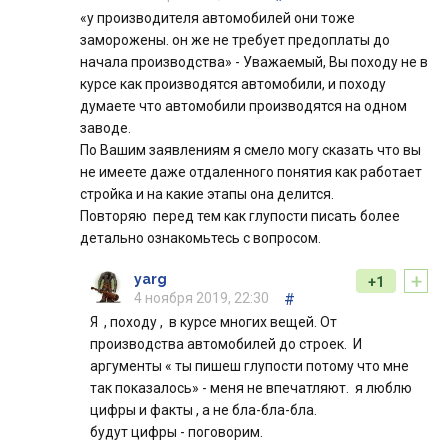
«у производителя автомобилей они тоже
заморожены. он же не требует предоплаты до
начала производства» - Уважаемый, Вы походу не в
курсе как производятся автомобили, и походу
думаете что автомобили производятся на одном
заводе.
По Вашим заявлениям я смело могу сказать что вы
не имеете даже отдаленного понятия как работает
стройка и на какие этапы она делится.
Повторяю перед тем как глупости писать более
детально ознакомьтесь с вопросом.
+
yarg
+1
4 ноября 2019, 22:30
#
Я , походу , в курсе многих вещей. От
производства автомобилей до строек. И
аргументы « ты пишеш глупости потому что мне
так показалось» - меня не впечатляют. я люблю
цифры и факты , а не бла-бла-бла.
будут цифры - поговорим.