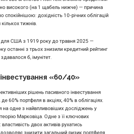
йно високого (на 1 щабель нижче) — причина
но спокійнішою: дохідність 10-річних облігацій
 кількох тижнів.
 для США з 1919 року до травня 2025 —
оку останні з трьох знизили кредитний рейтинг
 здавалося б, імунітет.
 інвестування «60/40»
ективніших рішень пасивного інвестування
де 60% портфеля в акціях, 40% в облігаціях.
я на одне з найвпливовіших досліджень у
 теорію Марковіца. Одне з її ключових
 властивість двох активів рухатись
 дозволяє знизити загальний ризик портфеля