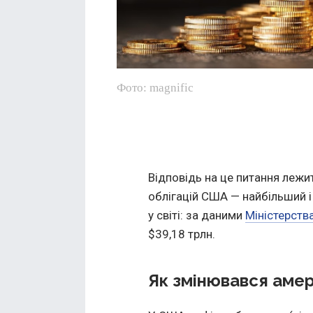
Фото: magnific
Відповідь на це питання лежи
облігацій США — найбільший 
у світі: за даними
Міністерств
$39,18 трлн.
Як змінювався аме