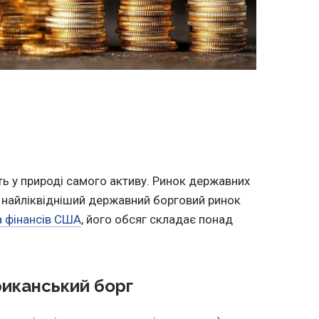
ть у природі самого активу. Ринок державних
і найліквідніший державний борговий ринок
а фінансів США
, його обсяг складає понад
риканський борг