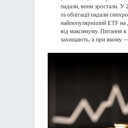
падали, вони зростали. У 
та облігації падали синхр
найпопулярніший ETF на д
від максимуму. Питання в 
захищають, а при якому —