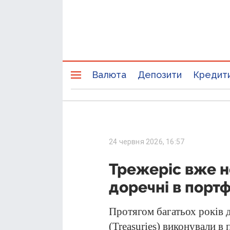
Валюта
Депозити
Кредит
24 червня 2026, 16:57
Трежеріс вже не
доречні в портф
Протягом багатьох років 
(Treasuries) виконували в