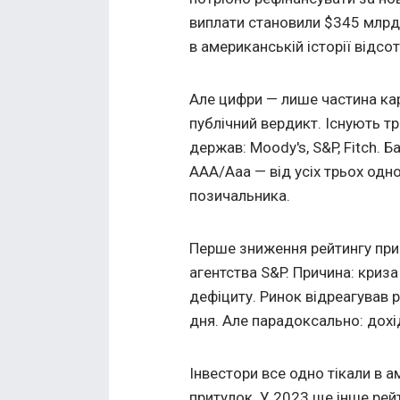
виплати становили $345 млрд
в американській історії відс
Але цифри — лише частина карт
публічний вердикт. Існують т
держав: Moody's, S&P, Fitch.
AAA/Aaa — від усіх трьох одн
позичальника.
Перше зниження рейтингу при
агентства S&P. Причина: криза
дефіциту. Ринок відреагував 
дня. Але парадоксально: дохід
Інвестори все одно тікали в 
притулок. У 2023 ще інше рей