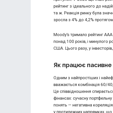
рейтинг з ідеального до наді
та ж. Реакція ринку була знач
зросла з 4% до 4,2% протягом
Moody's тримало рейтинг AAA
понад 100 років, і минулого р
США. Цього разу, у інвесторів,
Як працює пасивне
Одним з найпростіших і найеф
вважається комбінація 60/40, 
Це співвідношення спираєтьс
фінансах: сучасну портфельну
понять — негативна кореляція:
у протилежних напрямках, що