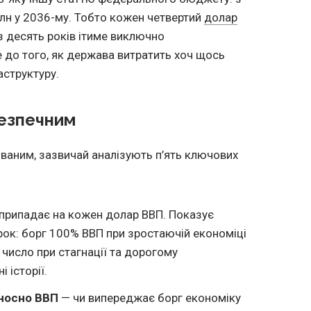
трлн у 2036-му. Тобто кожен четвертий
долар
 десять років ітиме виключно
 до того, як держава витратить хоч щось
аструктуру.
безпечним
ованим, зазвичай аналізують п’ять ключових
 припадає на кожен долар ВВП. Показує
ирок: борг 100% ВВП при зростаючій економіці
е число при стагнації та дорогому
 історії.
дносно ВВП
— чи випереджає борг економіку