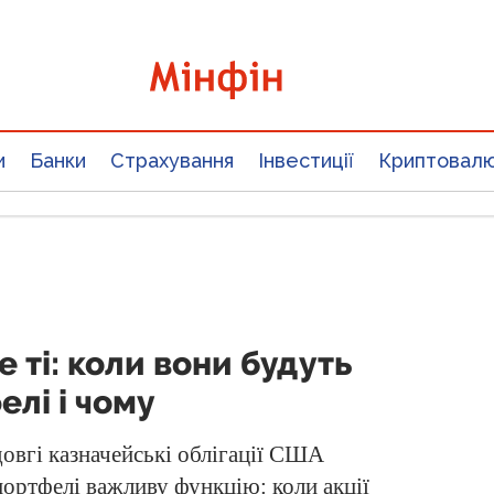
и
Банки
Страхування
Інвестиції
Криптовал
 ті: коли вони будуть
елі і чому
довгі казначейські облігації США
 портфелі важливу функцію: коли акції