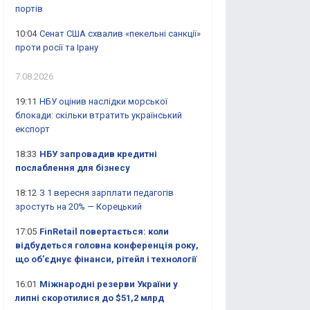
портів
10:04
Сенат США схвалив «пекельні санкції»
проти росії та Ірану
7.08.2026
19:11
НБУ оцінив наслідки морської
блокади: скільки втратить український
експорт
18:33
НБУ запровадив кредитні
послаблення для бізнесу
18:12
З 1 вересня зарплати педагогів
зростуть на 20% — Корецький
17:05
FinRetail повертається: коли
відбудеться головна конференція року,
що об’єднує фінанси, рітейл і технології
16:01
Міжнародні резерви України у
липні скоротилися до $51,2 млрд