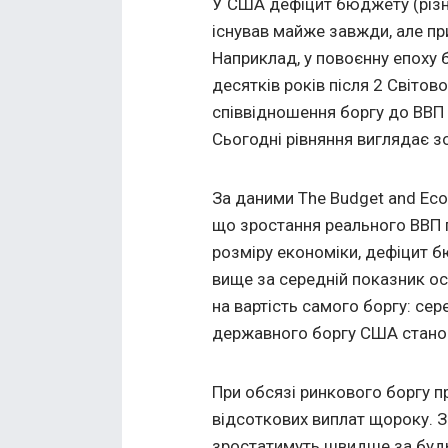
У США дефіцит бюджету (різн
існував майже завжди, але пр
Наприклад, у повоєнну епоху 
десятків років після 2 Світов
співвідношення боргу до ВВП
Сьогодні рівняння виглядає з
За даними The Budget and Econ
що зростання реального ВВП п
розміру економіки, дефіцит б
вище за середній показник ос
на вартість самого боргу: се
державного боргу США станом
При обсязі ринкового боргу п
відсоткових виплат щороку. З
зростатимуть швидше за будь