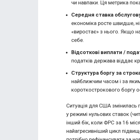
чи навпаки. Ця метрика пока
Середня ставка обслугов
економіка росте швидше, н
«виростає» з нього. Якщо н
себе.
Відсоткові виплати / под
податків держава віддає к
Структура боргу за строк
найближчим часом і за яким
короткострокового боргу ос
Ситуація для США змінилась п
у режимі нульових ставок (чи
інший бік, коли ФРС за 16 міс
найагресивніший цикл підвище
потрібно рефінансувати за но