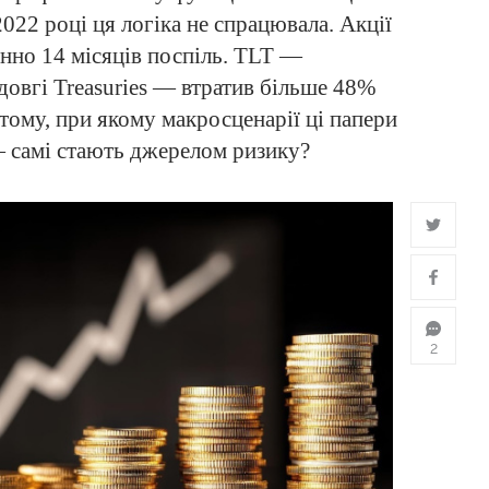
2022 році ця логіка не спрацювала. Акції
онно 14 місяців поспіль. TLT —
овгі Treasuries — втратив більше 48%
тому, при якому макросценарії ці папери
 самі стають джерелом ризику?
2