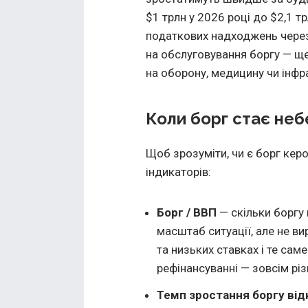
$1 трлн у 2026 році до $2,1 
податкових надходжень через
на обслуговування боргу — ще
на оборону, медицину чи інфр
Коли борг стає не
Щоб зрозуміти, чи є борг кер
індикаторів:
Борг / ВВП
— скільки боргу
масштаб ситуації, але не в
та низьких ставках і те сам
рефінансуванні — зовсім різні
Темп зростання боргу ві