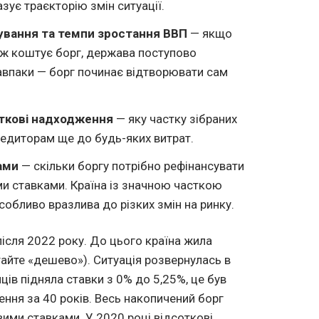
зує траєкторію змін ситуації.
ування та темпи зростання ВВП
— якщо
іж коштує борг, держава поступово
авпаки — борг починає відтворювати сам
аткові надходження
— яку частку зібраних
редиторам ще до будь-яких витрат.
ами
— скільки боргу потрібно рефінансувати
и ставками. Країна із значною часткою
обливо вразлива до різких змін на ринку.
ісля 2022 року. До цього країна жила
тайте «дешево»). Ситуація розвернулась в
яців підняла ставки з 0% до 5,25%, це був
ння за 40 років. Весь накопичений борг
вими ставками. У 2020 році відсоткові