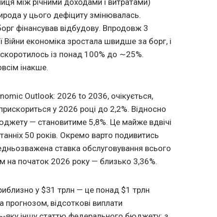
иця між річними доходами і витратами)
ирода у цього дефіциту змінювалась.
борг фінансував відбудову. Впродовж 3
ої Війни економіка зростала швидше за борг, і
 скоротилось із понад 100% до ∼25%.
овсім інакше.
omic Outlook: 2026 to 2036, очікується,
рискориться у 2026 році до 2,2%. Відносно
юджету — становитиме 5,8%. Це майже вдвічі
танніх 50 років. Окремо варто подивитись
редньозважена ставка обслуговування всього
 на початок 2026 року — близько 3,36%.
риблизно у $31 трлн — це понад $1 трлн
а прогнозом, відсоткові виплати
-яку іншу статтю федерального бюджету: з