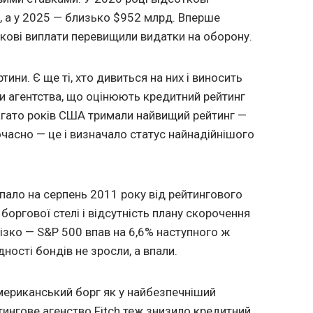
, а у 2025 — близько $952 млрд. Вперше
откові виплати перевищили видатки на оборону.
ини. Є ще ті, хто дивиться на них і виносить
ри агентства, що оцінюють кредитний рейтинг
 Багато років США тримали найвищий рейтинг —
очасно — це і визначало статус найнадійнішого
пало на серпень 2011 року від рейтингового
 боргової стелі і відсутність плану скорочення
різко — S&P 500 впав на 6,6% наступного ж
ності бондів не зросли, а впали.
американський борг як у найбезпечніший
тингове агенство Fitch теж знизило кредитний