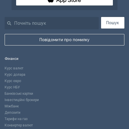
Пошук
Повідомити про помилку
Фінанси
Курс валют
Курс долара
Курс євро
Курс НБУ
Банківські картки
Інвестиційні брокери
Міжбанк
Депозити
Тарифи на газ
Конвертер валют