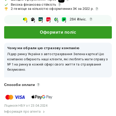
Висока фінансова стійкість
2-ге місце за кількістю оформленних ЗК за 2022 р.
284
₴/міс.
3
3
3
3
3
3
Оформити поліс
Чому ми обрали цю страхову компанію
Лідер ринку України з автострахування Зелена картка! Цю
компанію обирають наші клієнти, які люблять мати справу з
№ 1 на ринку в кожній сфері свого життя та страхування
безумовно.
Способи оплати
Ліцензія
НБУ
от 23.04.2024
Інформація про агента