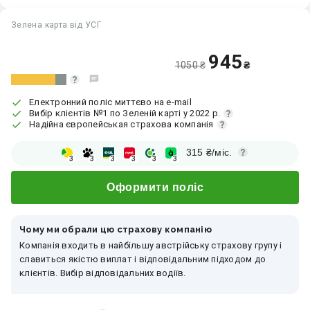
Зелена карта від УСГ
945
1050 ₴
₴
Електронний поліс миттєво на e-mail
Вибір клієнтів №1 по Зеленій карті у 2022 р.
Надійна європейськая страхова компанія
315
₴/міс.
3
3
3
3
3
3
Оформити поліс
Чому ми обрали цю страхову компанію
Компанія входить в найбільшу австрійську страхову групу і
славиться якістю виплат і відповідальним підходом до
клієнтів. Вибір відповідальних водіїв.