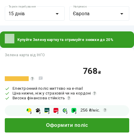
Термін перебування
Напрямок
15 днів
Європа
Купуйте Зелену картку та отримуйте знижки до 20%
Зелена карта від ІНГО
768
₴
Електронний поліс миттєво на e-mail
Ціна нижче, ніж у страховій чи на кордоні
Висока фінансова стійкість
256
₴/міс.
3
3
3
3
3
3
Оформити поліс