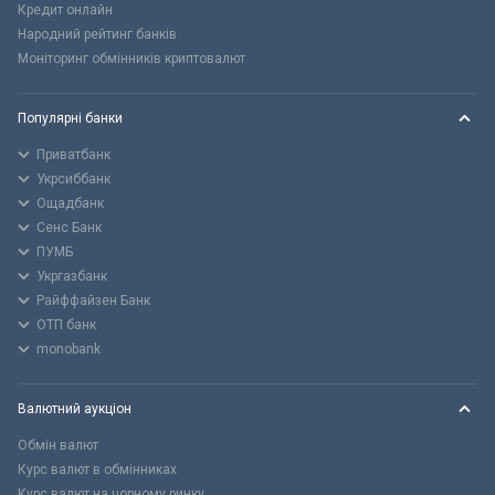
Кредит онлайн
Народний рейтинг банків
Моніторинг обмінників криптовалют
Популярні банки
Приватбанк
Укрсиббанк
Ощадбанк
Сенс Банк
ПУМБ
Укргазбанк
Райффайзен Банк
ОТП банк
monobank
Валютний аукціон
Обмін валют
Курс валют в обмінниках
Курс валют на чорному ринку