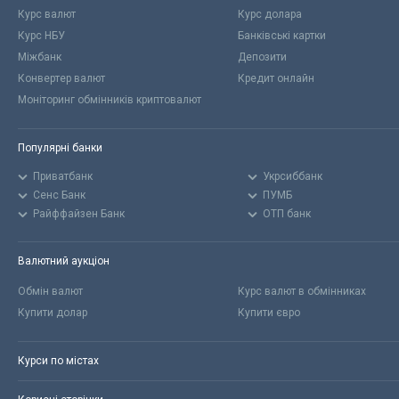
Курс валют
Курс долара
Курс НБУ
Банківські картки
Міжбанк
Депозити
Конвертер валют
Кредит онлайн
Моніторинг обмінників криптовалют
Популярні банки
Приватбанк
Укрсиббанк
Сенс Банк
ПУМБ
Райффайзен Банк
ОТП банк
Валютний аукціон
Обмін валют
Курс валют в обмінниках
Купити долар
Купити євро
Курси по містах