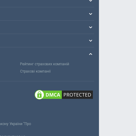
Рейтинг страхових компаній
Страхові компанії
акону України "Про