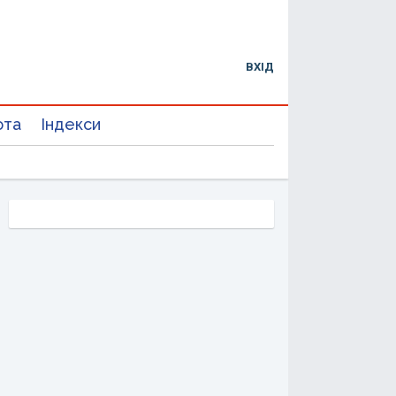
ВХІД
юта
Індекси