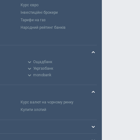
Курс євро
Інвестиційні брокери
Тарифи на газ
Народний рейтинг банків
Ощадбанк
Укргазбанк
monobank
Курс валют на чорному ринку
Купити злотий