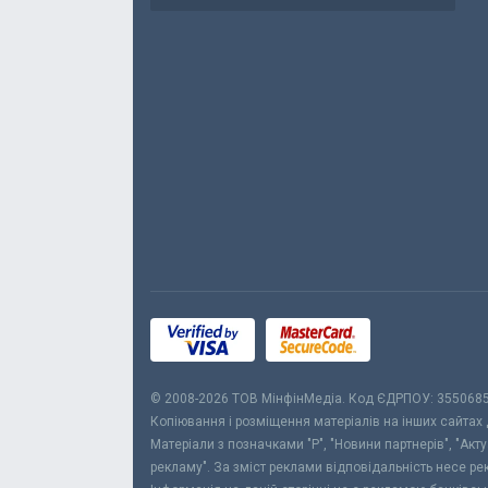
© 2008-2026 ТОВ МiнфiнМедiа. Код ЄДРПОУ: 355068
Копіювання і розміщення матеріалів на інших сайтах
Матеріали з позначками "Р", "Новини партнерів", "Акт
рекламу". За зміст реклами відповідальність несе р