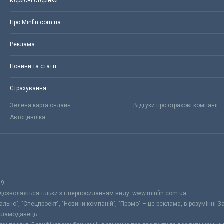
Корисні сторінки
Про Minfin.com.ua
Реклама
Новини та статті
Страхування
Зелена карта онлайн
Відгуки про страхові компанії
Автоцивілка
59
 дозволяється тільки з гіперпосиланням виду: www.minfin.com.ua
уально", "Спецпроект", "Новини компаній", "Промо" – це реклама, в розумінні З
екламодавець.