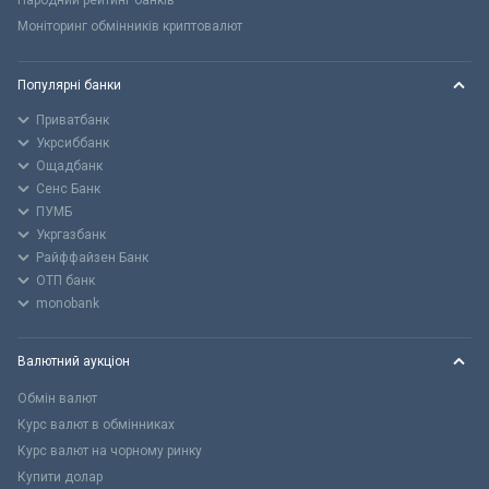
Моніторинг обмінників криптовалют
Популярні банки
Приватбанк
Укрсиббанк
Ощадбанк
Сенс Банк
ПУМБ
Укргазбанк
Райффайзен Банк
ОТП банк
monobank
Валютний аукціон
Обмін валют
Курс валют в обмінниках
Курс валют на чорному ринку
Купити долар