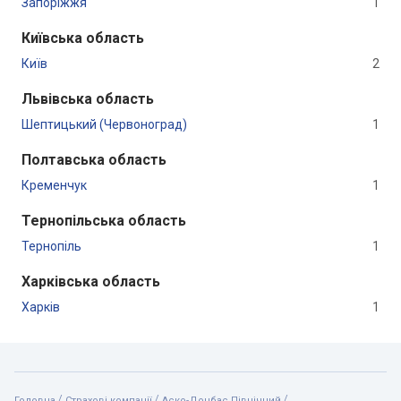
Запоріжжя
1
Київська область
Київ
2
Львівська область
Шептицький (Червоноград)
1
Полтавська область
Кременчук
1
Тернопільська область
Тернопіль
1
Харківська область
Харків
1
/
/
/
Головна
Страхові компанії
Аско-Донбас Північний