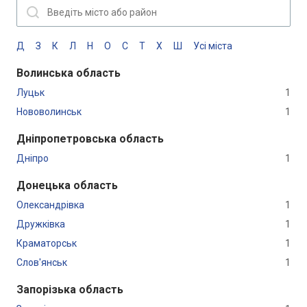
Д
З
К
Л
Н
О
С
Т
Х
Ш
Усі міста
Волинська область
Луцьк
1
Нововолинськ
1
Дніпропетровська область
Дніпро
1
Донецька область
Олександрівка
1
Дружківка
1
Краматорськ
1
Слов'янськ
1
Запорізька область