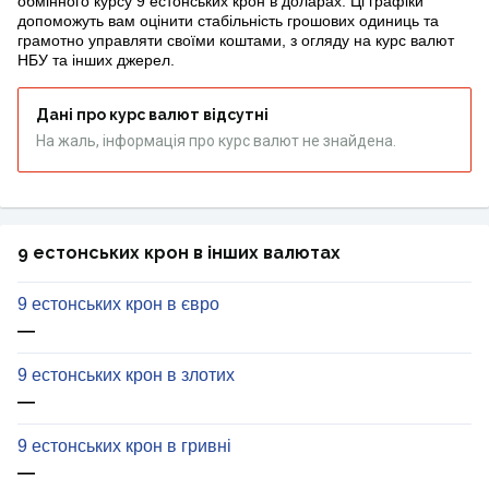
обмінного курсу 9 естонських крон в доларах. Ці графіки
допоможуть вам оцінити стабільність грошових одиниць та
грамотно управляти своїми коштами, з огляду на курс валют
НБУ та інших джерел.
Дані про курс валют відсутні
На жаль, інформація про курс валют не знайдена.
9 естонських крон в інших валютах
9 естонських крон в євро
—
9 естонських крон в злотих
—
9 естонських крон в гривні
—