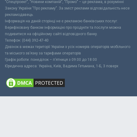
"Спецпроект", "Новини компаній", "Промо" – це реклама, в розумінні
Закону України "Про рекламу". За зміст реклами відповідальність несе
рекламодавець.
Інформація на даній сторінці не є рекламою банківських послуг.
Верифіковану банком інформацію про продукти та послуги можна
подивитися на офіційному сайті відповідного банку.
Телефон: (044) 392-47-40
Дзвінок в межах території України з усіх номерів операторів мобільного
та міського зв’язку за тарифами операторів
Графік роботи: понеділок – п’ятниця з 09:00 до 18:00
Юридична адреса: Україна, Київ, Вадима Гетьмана, 1-Б, 3 поверх