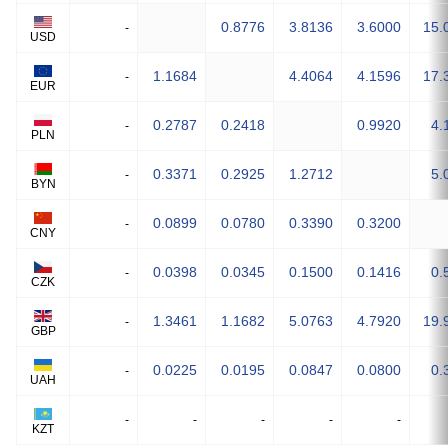
0.8776
3.8136
3.6000
15.
-
USD
1.1684
4.4064
4.1596
17.
-
EUR
0.2787
0.2418
0.9920
4.
-
PLN
0.3371
0.2925
1.2712
5.
-
BYN
0.0899
0.0780
0.3390
0.3200
-
CNY
0.0398
0.0345
0.1500
0.1416
0.
-
CZK
1.3461
1.1682
5.0763
4.7920
19.
-
GBP
0.0225
0.0195
0.0847
0.0800
0.
-
UAH
-
-
-
-
-
KZT