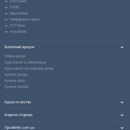
Сенс Банк
ПУМБ
Укргазбанк
Райффайзен Банк
ОТП банк
monobank
Валютний аукціон
Обмін валют
Курс валют в обмінниках
Курс валют на чорному ринку
Купити долар
Купити євро
Купити злотий
Курси по містах
Корисні сторінки
Про Minfin.com.ua