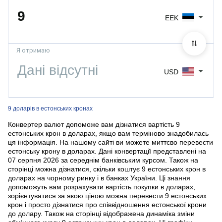
EEK
Я отримаю
USD
9 доларів в естонських кронах
Конвертер валют допоможе вам дізнатися вартість 9
естонських крон в доларах, якщо вам терміново знадобилась
ця інформація. На нашому сайті ви можете миттєво перевести
естонську крону в доларах. Дані конвертації представлені на
07 серпня 2026 за середнім банківським курсом. Також на
сторінці можна дізнатися, скільки коштує 9 естонських крон в
доларах на чорному ринку і в банках України. Ці знання
допоможуть вам розрахувати вартість покупки в доларах,
зорієнтуватися за якою ціною можна перевести 9 естонських
крон і просто дізнатися про співвідношення естонської крони
до долару. Також на сторінці відображена динаміка зміни