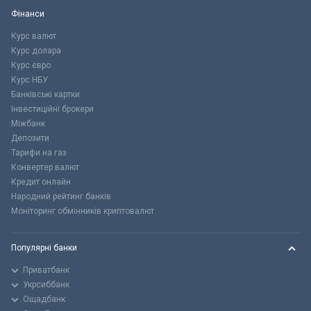
Фінанси
Курс валют
Курс долара
Курс євро
Курс НБУ
Банківські картки
Інвестиційні брокери
Міжбанк
Депозити
Тарифи на газ
Конвертер валют
Кредит онлайн
Народний рейтинг банків
Моніторинг обмінників криптовалют
Популярні банки
Приватбанк
Укрсиббанк
Ощадбанк