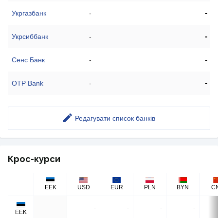
-
Укргазбанк
-
-
Укрсиббанк
-
-
Сенс Банк
-
-
OTP Bank
-
Редагувати список банків
Крос-курси
EEK
USD
EUR
PLN
BYN
C
-
-
-
-
EEK