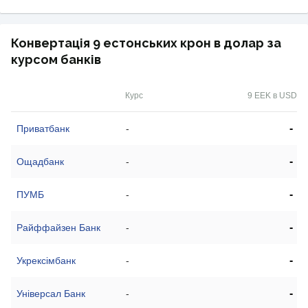
Конвертація 9 естонських крон в долар за
курсом банків
Курс
9 EEK в USD
-
Приватбанк
-
-
Ощадбанк
-
-
ПУМБ
-
-
Райффайзен Банк
-
-
Укрексімбанк
-
-
Універсал Банк
-