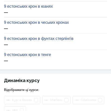
9 естонських крон в юанях
—
9 естонських крон в чеських кронах
—
9 естонських крон в фунтах стерлінгів
—
9 естонських крон в тенге
—
Динаміка курсу
Відображати ці курси:
Курс в банках
Міжбанк
Обмінники
НБУ