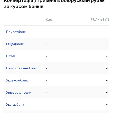
Конвертація 7 гривень в білоруський рубль
за курсом банків
Курс
7 UAH в BYN
-
Приватбанк
-
-
Ощадбанк
-
-
ПУМБ
-
-
Райффайзен Банк
-
-
Укрексімбанк
-
-
Універсал Банк
-
-
Укргазбанк
-