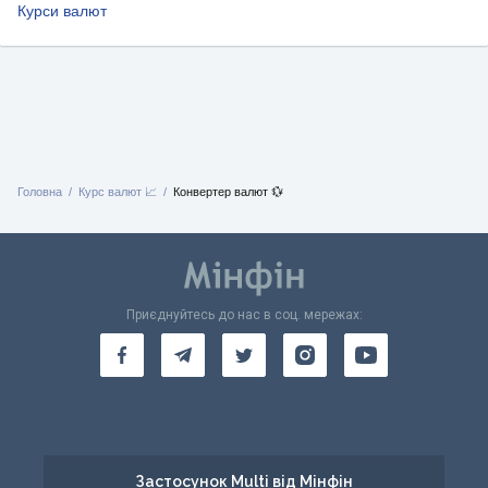
Курси валют
Головна
Курс валют 📈
Конвертер валют 💱
Приєднуйтесь до нас в соц. мережах:
Застосунок Multi від Мінфін