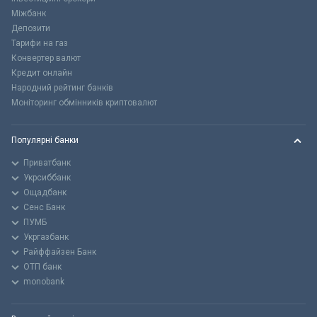
Міжбанк
Депозити
Тарифи на газ
Конвертер валют
Кредит онлайн
Народний рейтинг банків
Моніторинг обмінників криптовалют
Популярні банки
Приватбанк
Укрсиббанк
Ощадбанк
Сенс Банк
ПУМБ
Укргазбанк
Райффайзен Банк
ОТП банк
monobank