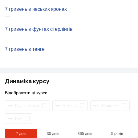
7 гривень в чеських кронах
—
7 гривень в фунтах стерлінгів
—
7 гривень в тенге
—
Динаміка курсу
Відображати ці курси:
Курс в банках
Міжбанк
Обмінники
НБУ
7 днів
30 днів
365 днів
5 років