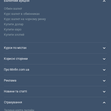
Валютний аукціон
Обмін валют
Курс валют в обмінниках
Курс валют на чорному ринку
Купити долар
Купити євро
Купити злотий
Курси по містах
Корисні сторінки
Про Minfin.com.ua
Реклама
Новини та статті
Страхування
Зелена карта онлайн