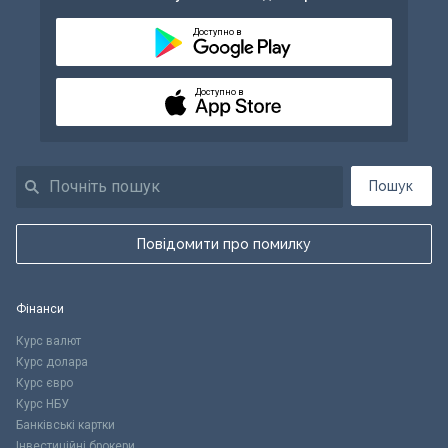
Доступно в
Доступно в
Пошук
Повідомити про помилку
Фінанси
Курс валют
Курс долара
Курс євро
Курс НБУ
Банківські картки
Інвестиційні брокери