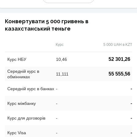
Конвертувати 5 000 гривень в
казахстанський теньге
Курс
5 000 UAH в KZT
52 301,26
Курс НБУ
10,46
Середній курс в
55 555,56
11,111
обмінниках
-
Середній курс в банках
-
-
Курс міжбанку
-
-
Курс для договорів
-
-
Курс Visa
-