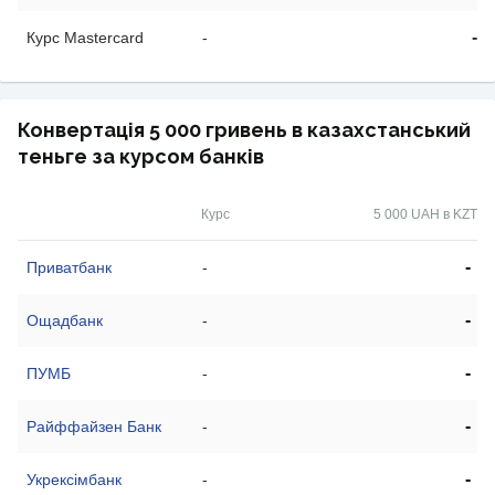
-
Курс Mastercard
-
Конвертація 5 000 гривень в казахстанський
теньге за курсом банків
Курс
5 000 UAH в KZT
-
Приватбанк
-
-
Ощадбанк
-
-
ПУМБ
-
-
Райффайзен Банк
-
-
Укрексімбанк
-