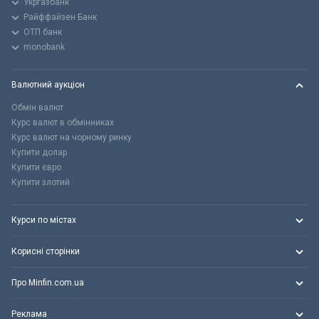
Укргазбанк
Райффайзен Банк
ОТП банк
monobank
Валютний аукціон
Обмін валют
Курс валют в обмінниках
Курс валют на чорному ринку
Купити долар
Купити євро
Купити злотий
Курси по містах
Корисні сторінки
Про Minfin.com.ua
Реклама