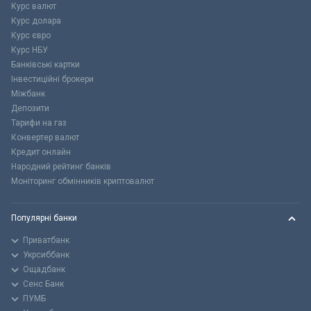
Курс валют
Курс долара
Курс євро
Курс НБУ
Банківські картки
Інвестиційні брокери
Міжбанк
Депозити
Тарифи на газ
Конвертер валют
Кредит онлайн
Народний рейтинг банків
Моніторинг обмінників криптовалют
Популярні банки
Приватбанк
Укрсиббанк
Ощадбанк
Сенс Банк
ПУМБ