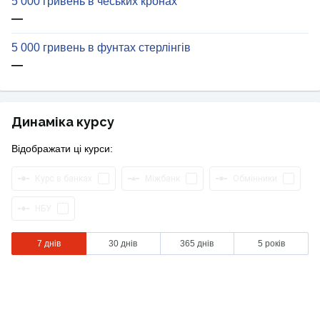
5 000 гривень в чеських кронах
—
5 000 гривень в фунтах стерлінгів
—
Динаміка курсу
Відображати ці курси:
Курс в банках
Міжбанк
Обмінники
НБУ
7 днів
30 днів
365 днів
5 років