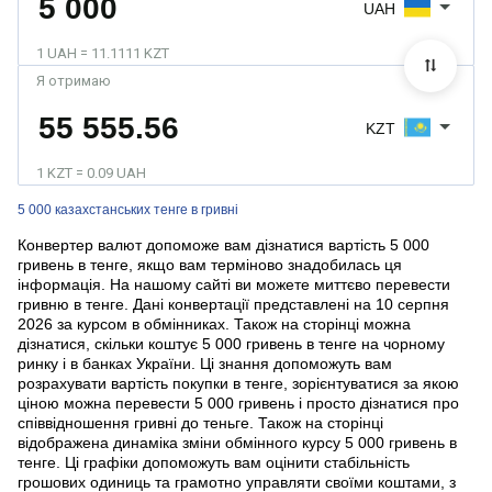
UAH
1 UAH = 11.1111 KZT
Я отримаю
KZT
1 KZT = 0.09 UAH
5 000 казахстанських тенге в гривні
Конвертер валют допоможе вам дізнатися вартість 5 000
гривень в тенге, якщо вам терміново знадобилась ця
інформація. На нашому сайті ви можете миттєво перевести
гривню в тенге. Дані конвертації представлені на 10 серпня
2026 за курсом в обмінниках. Також на сторінці можна
дізнатися, скільки коштує 5 000 гривень в тенге на чорному
ринку і в банках України. Ці знання допоможуть вам
розрахувати вартість покупки в тенге, зорієнтуватися за якою
ціною можна перевести 5 000 гривень і просто дізнатися про
співвідношення гривні до теньге. Також на сторінці
відображена динаміка зміни обмінного курсу 5 000 гривень в
тенге. Ці графіки допоможуть вам оцінити стабільність
грошових одиниць та грамотно управляти своїми коштами, з