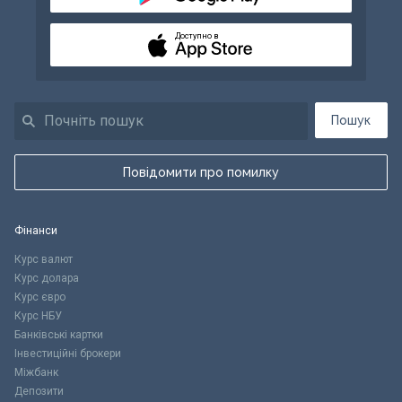
Доступно в
Пошук
Повідомити про помилку
Фінанси
Курс валют
Курс долара
Курс євро
Курс НБУ
Банківські картки
Інвестиційні брокери
Міжбанк
Депозити