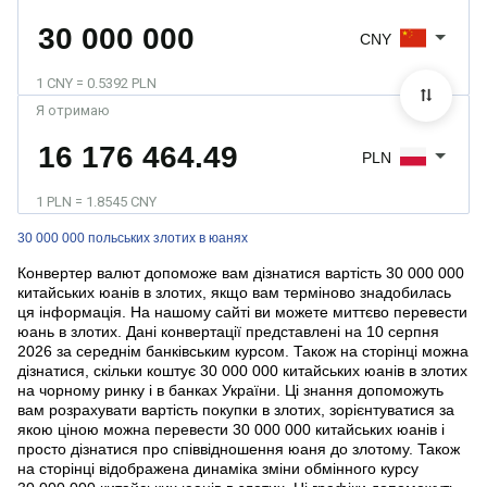
CNY
1 CNY = 0.5392 PLN
Я отримаю
PLN
1 PLN = 1.8545 CNY
30 000 000 польських злотих в юанях
Конвертер валют допоможе вам дізнатися вартість 30 000 000
китайських юанів в злотих, якщо вам терміново знадобилась
ця інформація. На нашому сайті ви можете миттєво перевести
юань в злотих. Дані конвертації представлені на 10 серпня
2026 за середнім банківським курсом. Також на сторінці можна
дізнатися, скільки коштує 30 000 000 китайських юанів в злотих
на чорному ринку і в банках України. Ці знання допоможуть
вам розрахувати вартість покупки в злотих, зорієнтуватися за
якою ціною можна перевести 30 000 000 китайських юанів і
просто дізнатися про співвідношення юаня до злотому. Також
на сторінці відображена динаміка зміни обмінного курсу