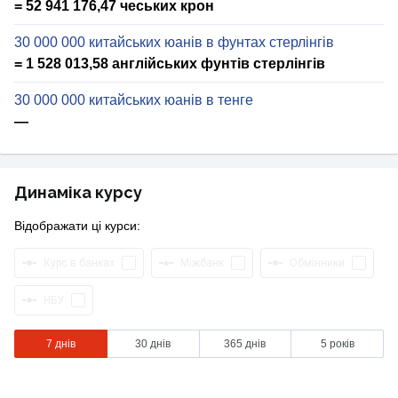
= 52 941 176,47 чеських крон
30 000 000 китайських юанів в фунтах стерлінгів
= 1 528 013,58 англійських фунтів стерлінгів
30 000 000 китайських юанів в тенге
—
Динаміка курсу
Відображати ці курси:
Курс в банках
Міжбанк
Обмінники
НБУ
7 днів
30 днів
365 днів
5 років