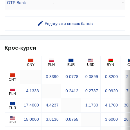
-
OTP Bank
-
Редагувати список банків
Крос-курси
CNY
PLN
EUR
USD
BYN
C
0.3390
0.0778
0.0899
0.3200
2
CNY
4.1333
0.2412
0.2787
0.9920
7
PLN
17.4000
4.4237
1.1730
4.1760
30
EUR
15.0000
3.8136
0.8755
3.6000
26
USD