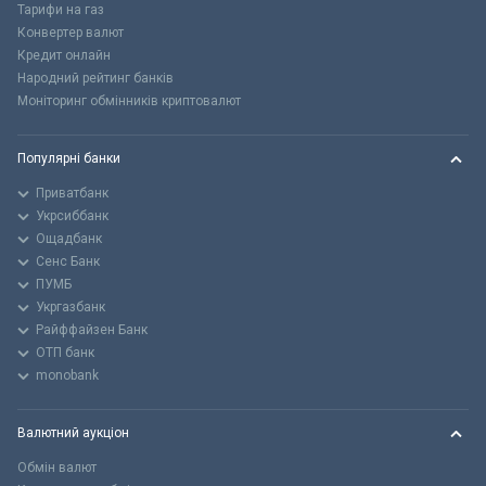
Тарифи на газ
Конвертер валют
Кредит онлайн
Народний рейтинг банків
Моніторинг обмінників криптовалют
Популярні банки
Приватбанк
Укрсиббанк
Ощадбанк
Сенс Банк
ПУМБ
Укргазбанк
Райффайзен Банк
ОТП банк
monobank
Валютний аукціон
Обмін валют