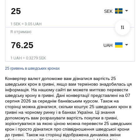
SEK
1 SEK = 3.05 UAH
Я отримаю
UAH
1 UAH = 0.3279 SEK
25 гривень в шведських кронах
Конвертер валют допоможе вам дізнатися вартість 25
шведських крон в гривні, якщо вам терміново знадобилась ця
інформація. На нашому сайті ви можете миттєво перевести
шведську крону в гривні. Дані конвертації представлені на 07
серпня 2026 за середнім банківським курсом. Також на
сторінці можна дізнатися, скільки коштує 25 шведських крон в
гривні на чорному ринку і в банках України. Ці знання
допоможуть вам розрахувати вартість покупки в гривні,
зорієнтуватися за якою ціною можна перевести 25 шведських
крон і просто дізнатися про співвідношення шведської крони
до гривні. Також на сторінці відображена динаміка зміни