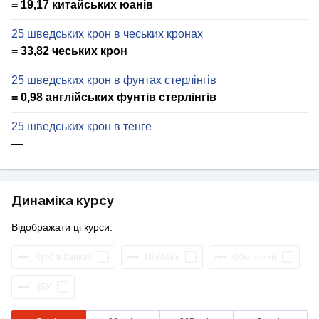
= 19,17 китайських юанів
25 шведських крон в чеських кронах
= 33,82 чеських крон
25 шведських крон в фунтах стерлінгів
= 0,98 англійських фунтів стерлінгів
25 шведських крон в тенге
—
Динаміка курсу
Відображати ці курси:
Курс в банках
Міжбанк
Обмінники
НБУ