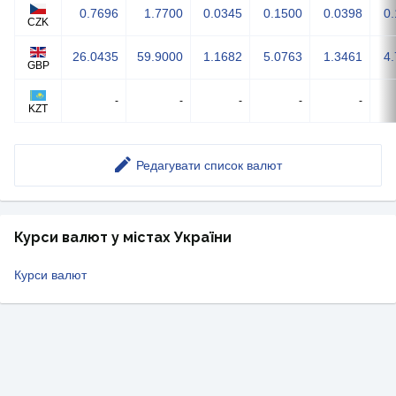
0.7696
1.7700
0.0345
0.1500
0.0398
0
CZK
26.0435
59.9000
1.1682
5.0763
1.3461
4
GBP
-
-
-
-
-
KZT
Редагувати список валют
Курси валют у містах України
Курси валют