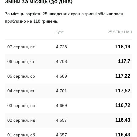
Зміни за місяць (30 днів)
За місяць вартість 25 шведських крон в гривні збільшилася
приблизно на 118 гривень.
Курс
25 SEK в UAH
118,19
07 серпня, пт
4,728
117,7
06 серпня, чт
4,708
117,22
05 серпня, ср
4,689
117,52
04 серпня, вт
4,701
116,72
03 серпня, пн
4,669
116,43
02 серпня, нд
4,657
116,43
01 серпня, сб
4,657