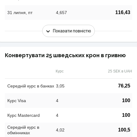
116,43
31 липня, пт
4,657
Показати повністю
Конвертувати 25 шведських крон в гривню
Курс
25 SEK в UAH
76,25
Середній курс в банках
3,05
100
Курс Visa
4
100
Курс Mastercard
4
Середній курс в
100,5
4,02
обмінниках