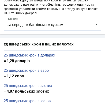
обмінного курсу 25 шведських крон в гривні. Ці графіки
допоможуть вам оцінити стабільність грошових одиниць та
грамотно управляти своїми коштами, з огляду на курс валют
НБУ та інших джерел.
Джерело
25 шведських крон в інших валютах
25 шведських крон в доларах
= 1,29 доларів
25 шведських крон в євро
= 1,12 євро
25 шведських крон в злотих
= 4,87 польських злотих
25 шведських крон в юанях