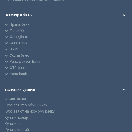
Популярні банки
Приватбанк
Укрсиббанк
Ощадбанк
Сенс Банк
ПУМБ
Укргазбанк
Райффайзен Банк
ОТП банк
monobank
Валютний аукціон
Обмін валют
Курс валют в обмінниках
Курс валют на чорному ринку
Купити долар
Купити євро
Купити злотий