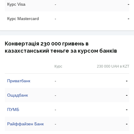
-
Курс Visa
-
-
Курс Mastercard
-
Конвертація 230 000 гривень в
казахстанський теньге за курсом банків
Курс
230 000 UAH в KZT
-
Приватбанк
-
-
Ощадбанк
-
-
ПУМБ
-
-
Райффайзен Банк
-