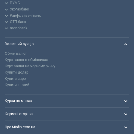
ПУМБ
Укргазбанк
Райффайзен Банк
ОТП банк
monobank
Валютний аукціон
Обмін валют
Курс валют в обмінниках
Курс валют на чорному ринку
Купити долар
Купити євро
Купити злотий
Курси по містах
Корисні сторінки
Про Minfin.com.ua