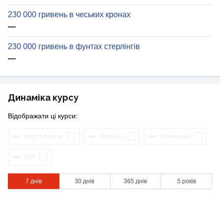
230 000 гривень в чеських кронах
—
230 000 гривень в фунтах стерлінгів
—
Динаміка курсу
Відображати ці курси:
Курс в банках
Міжбанк
Обмінники
НБУ
7 днів
30 днів
365 днів
5 років