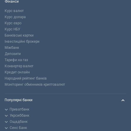
Фінанси
Курс валют
Курс долара
Курс євро
Курс НБУ
Банківські картки
Інвестиційні брокери
Міжбанк
Депозити
Тарифи на газ
Конвертер валют
Кредит онлайн
Народний рейтинг банків
Моніторинг обмінників криптовалют
Популярні банки
Приватбанк
Укрсиббанк
Ощадбанк
Сенс Банк