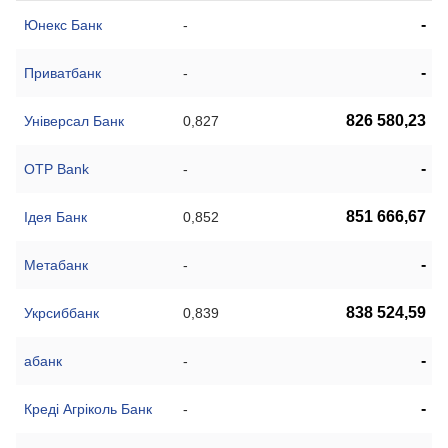
-
Юнекс Банк
-
-
Приватбанк
-
826 580,23
Універсал Банк
0,827
-
OTP Bank
-
851 666,67
Ідея Банк
0,852
-
Метабанк
-
838 524,59
Укрсиббанк
0,839
-
абанк
-
-
Креді Агріколь Банк
-