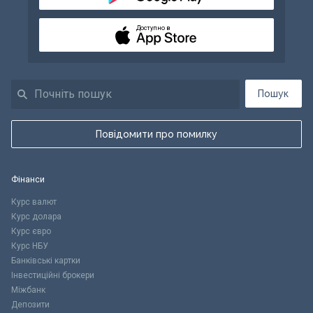
Доступно в
Пошук
Повідомити про помилку
Фінанси
Курс валют
Курс долара
Курс євро
Курс НБУ
Банківські картки
Інвестиційні брокери
Міжбанк
Депозити