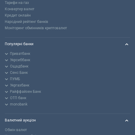
Тарифи на газ
Конвертер валют
Кредит онлайн
Народний рейтинг банків
Моніторинг обмінників криптовалют
Популярні банки
Приватбанк
Укрсиббанк
Ощадбанк
Сенс Банк
ПУМБ
Укргазбанк
Райффайзен Банк
ОТП банк
monobank
Валютний аукціон
Обмін валют