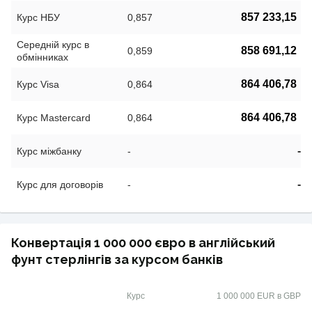
857 233,15
Курс НБУ
0,857
Середній курс в
858 691,12
0,859
обмінниках
864 406,78
Курс Visa
0,864
864 406,78
Курс Mastercard
0,864
-
Курс міжбанку
-
-
Курс для договорів
-
Конвертація 1 000 000 євро в англійський
фунт стерлінгів за курсом банків
Курс
1 000 000 EUR в GBP