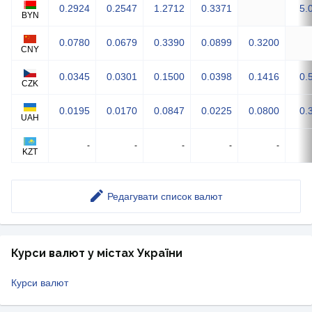
0.2924
0.2547
1.2712
0.3371
5.
BYN
0.0780
0.0679
0.3390
0.0899
0.3200
CNY
0.0345
0.0301
0.1500
0.0398
0.1416
0.
CZK
0.0195
0.0170
0.0847
0.0225
0.0800
0.
UAH
-
-
-
-
-
KZT
Редагувати список валют
Курси валют у містах України
Курси валют