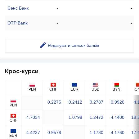
-
Сенс Банк
-
-
OTP Bank
-
Редагувати список банків
Крос-курси
PLN
CHF
EUR
USD
BYN
C
0.2275
0.2412
0.2787
0.9920
4.
PLN
4.7034
1.0798
1.2472
4.4400
18.
CHF
4.4237
0.9578
1.1730
4.1760
17.
EUR