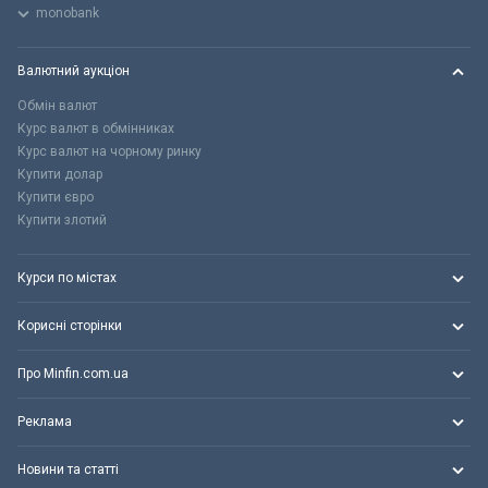
monobank
Валютний аукціон
Обмін валют
Курс валют в обмінниках
Курс валют на чорному ринку
Купити долар
Купити євро
Купити злотий
Курси по містах
Корисні сторінки
Про Minfin.com.ua
Реклама
Новини та статті