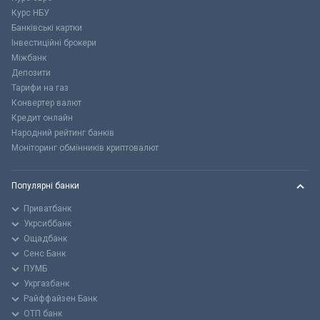
Курс НБУ
Банківські картки
Інвестиційні брокери
Міжбанк
Депозити
Тарифи на газ
Конвертер валют
Кредит онлайн
Народний рейтинг банків
Моніторинг обмінників криптовалют
Популярні банки
Приватбанк
Укрсиббанк
Ощадбанк
Сенс Банк
ПУМБ
Укргазбанк
Райффайзен Банк
ОТП банк