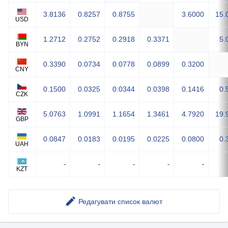
3.8136
0.8257
0.8755
3.6000
15.
USD
1.2712
0.2752
0.2918
0.3371
5.
BYN
0.3390
0.0734
0.0778
0.0899
0.3200
CNY
0.1500
0.0325
0.0344
0.0398
0.1416
0.
CZK
5.0763
1.0991
1.1654
1.3461
4.7920
19.
GBP
0.0847
0.0183
0.0195
0.0225
0.0800
0.
UAH
-
-
-
-
-
KZT
Редагувати список валют