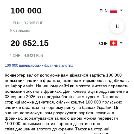
PLN
1 PLN = 0.2065 CHF
Я отримаю
CHF
1 CHF = 4.8421 PLN
100 000 швейцарських франків в злотих
Конвертер валют допоможе вам дізнатися вартість 100 000
польських злотих в франках, якщо вам терміново знадобилась
ця інформація. На нашому сайті ви можете миттєво перевести
польський злотий в франках. Дані конвертації представлені на
08 серпня 2026 за середнім банківським курсом. Також на
сторінці можна дізнатися, скільки коштує 100 000 польських
злотих в франках на чорному ринку і в банках України. Ці
знання допоможуть вам розрахувати вартість покупки в
франках, зорієнтуватися за якою ціною можна перевести
100 000 польських злотих і просто дізнатися про
співвідношення злотого до франку. Також на сторінці