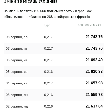
Зміни за місяць (30 днів)
За місяць вартість 100 000 польських злотих в франках
збільшилася приблизно на 268 швейцарських франків.
Курс
100 000 PLN в CHF
21 743,76
08 серпня, сб
0,217
21 743,76
07 серпня, пт
0,217
21 692,49
06 серпня, чт
0,217
21 630,33
05 серпня, ср
0,216
21 657,98
04 серпня, вт
0,217
21 559,78
03 серпня, пн
0,216
21 637,84
02 серпня, нд
0,216