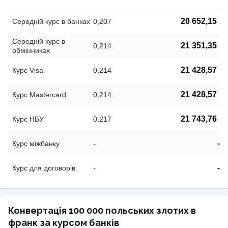
20 652,15
Середній курс в банках
0,207
Середній курс в
21 351,35
0,214
обмінниках
21 428,57
Курс Visa
0,214
21 428,57
Курс Mastercard
0,214
21 743,76
Курс НБУ
0,217
-
Курс міжбанку
-
-
Курс для договорів
-
Конвертація 100 000 польських злотих в
франк за курсом банків