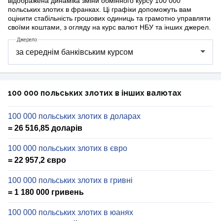
відображена динаміка зміни обмінного курсу 100 000
польських злотих в франках. Ці графіки допоможуть вам
оцінити стабільність грошових одиниць та грамотно управляти
своїми коштами, з огляду на курс валют НБУ та інших джерел.
Джерело
100 000 польських злотих в інших валютах
100 000 польських злотих в доларах
= 26 516,85 доларів
100 000 польських злотих в євро
= 22 957,2 євро
100 000 польських злотих в гривні
= 1 180 000 гривень
100 000 польських злотих в юанях