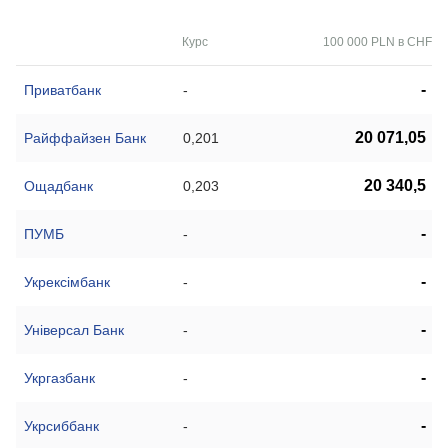
Курс
100 000 PLN в CHF
-
Приватбанк
-
20 071,05
Райффайзен Банк
0,201
20 340,5
Ощадбанк
0,203
-
ПУМБ
-
-
Укрексімбанк
-
-
Універсал Банк
-
-
Укргазбанк
-
-
Укрсиббанк
-