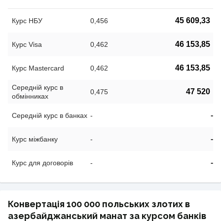
45 609,33
Курс НБУ
0,456
46 153,85
Курс Visa
0,462
46 153,85
Курс Mastercard
0,462
Середній курс в
47 520
0,475
обмінниках
-
Середній курс в банках
-
-
Курс міжбанку
-
-
Курс для договорів
-
Конвертація 100 000 польських злотих в
азербайджанський манат за курсом банків