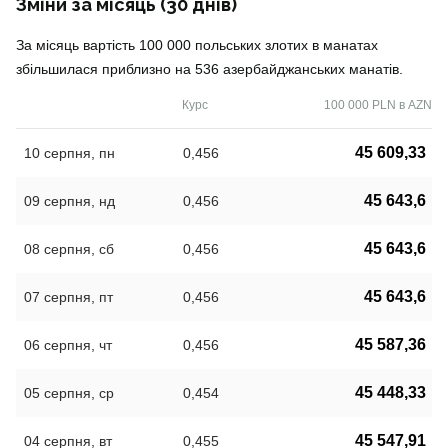
Зміни за місяць (30 днів)
За місяць вартість 100 000 польських злотих в манатах
збільшилася приблизно на 536 азербайджанських манатів.
Курс
100 000 PLN в AZN
45 609,33
10 серпня, пн
0,456
45 643,6
09 серпня, нд
0,456
45 643,6
08 серпня, сб
0,456
45 643,6
07 серпня, пт
0,456
45 587,36
06 серпня, чт
0,456
45 448,33
05 серпня, ср
0,454
45 547,91
04 серпня, вт
0,455