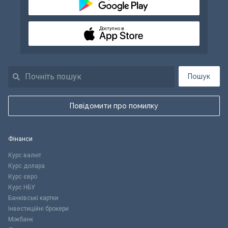
Доступно в
Пошук
Повідомити про помилку
Фінанси
Курс валют
Курс долара
Курс євро
Курс НБУ
Банківські картки
Інвестиційні брокери
Міжбанк