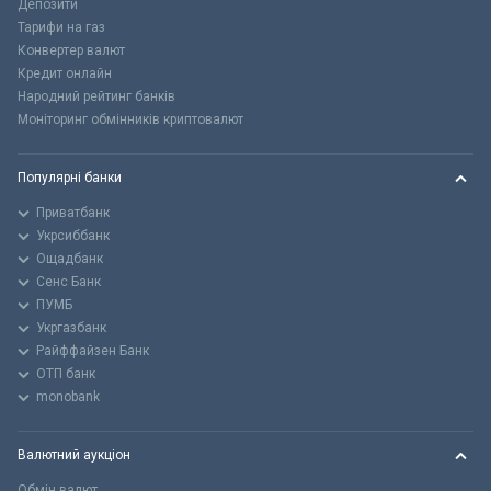
Депозити
Тарифи на газ
Конвертер валют
Кредит онлайн
Народний рейтинг банків
Моніторинг обмінників криптовалют
Популярні банки
Приватбанк
Укрсиббанк
Ощадбанк
Сенс Банк
ПУМБ
Укргазбанк
Райффайзен Банк
ОТП банк
monobank
Валютний аукціон
Обмін валют