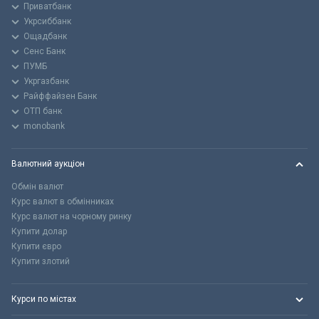
Приватбанк
Укрсиббанк
Ощадбанк
Сенс Банк
ПУМБ
Укргазбанк
Райффайзен Банк
ОТП банк
monobank
Валютний аукціон
Обмін валют
Курс валют в обмінниках
Курс валют на чорному ринку
Купити долар
Купити євро
Купити злотий
Курси по містах