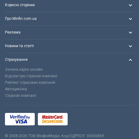
Корисні сторінки
Про Minfin.com.ua
Реклама
Новини та статті
Страхування
Зелена карта онлайн
Відгуки про страхові компанії
Рейтинг страхових компаній
Автоцивілка
Страхові компанії
© 2008-2026 ТОВ МiнфiнМедiа. Код ЄДРПОУ: 35506859