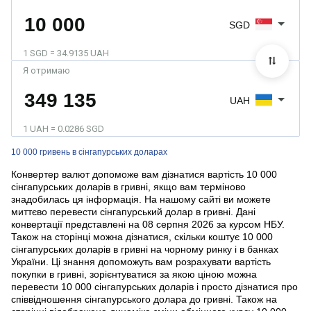
SGD
1 SGD = 34.9135 UAH
Я отримаю
UAH
1 UAH = 0.0286 SGD
10 000 гривень в сінгапурських доларах
Конвертер валют допоможе вам дізнатися вартість 10 000
сінгапурських доларів в гривні, якщо вам терміново
знадобилась ця інформація. На нашому сайті ви можете
миттєво перевести сінгапурський долар в гривні. Дані
конвертації представлені на 08 серпня 2026 за курсом НБУ.
Також на сторінці можна дізнатися, скільки коштує 10 000
сінгапурських доларів в гривні на чорному ринку і в банках
України. Ці знання допоможуть вам розрахувати вартість
покупки в гривні, зорієнтуватися за якою ціною можна
перевести 10 000 сінгапурських доларів і просто дізнатися про
співвідношення сінгапурського долара до гривні. Також на