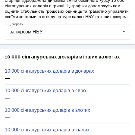
сторінці відображена динаміка зміни обмінного курсу 10 000
сінгапурських доларів в гривні. Ці графіки допоможуть вам
оцінити стабільність грошових одиниць та грамотно управляти
своїми коштами, з огляду на курс валют НБУ та інших джерел.
Джерело
10 000 сінгапурських доларів в інших валютах
10 000 сінгапурських доларів в доларах
—
10 000 сінгапурських доларів в євро
—
10 000 сінгапурських доларів в злотих
—
10 000 сінгапурських доларів в юанях