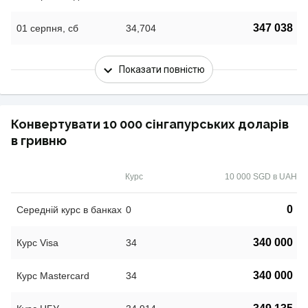
347 038
01 серпня, сб
34,704
Показати повністю
Конвертувати 10 000 сінгапурських доларів
в гривню
Курс
10 000 SGD в UAH
0
Середній курс в банках
0
340 000
Курс Visa
34
340 000
Курс Mastercard
34