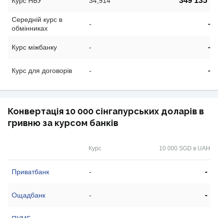
349 135
Курс НБУ
34,914
Середній курс в
-
-
обмінниках
-
Курс міжбанку
-
-
Курс для договорів
-
Конвертація 10 000 сінгапурських доларів в
гривню за курсом банків
Курс
10 000 SGD в UAH
-
Приватбанк
-
-
Ощадбанк
-