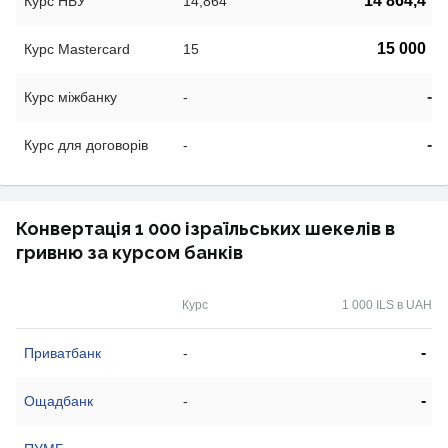
14 864,4
Курс НБУ
14,864
15 000
Курс Mastercard
15
-
Курс міжбанку
-
-
Курс для договорів
-
Конвертація 1 000 ізраїльських шекелів в
гривню за курсом банків
Курс
1 000 ILS в UAH
-
Приватбанк
-
-
Ощадбанк
-