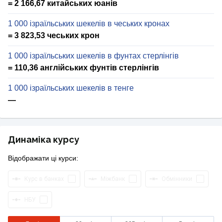
= 2 166,67 китайських юанів
1 000 ізраїльських шекелів в чеських кронах
= 3 823,53 чеських крон
1 000 ізраїльських шекелів в фунтах стерлінгів
= 110,36 англійських фунтів стерлінгів
1 000 ізраїльських шекелів в тенге
—
Динаміка курсу
Відображати ці курси:
Курс в банках
Міжбанк
Обмінники
НБУ