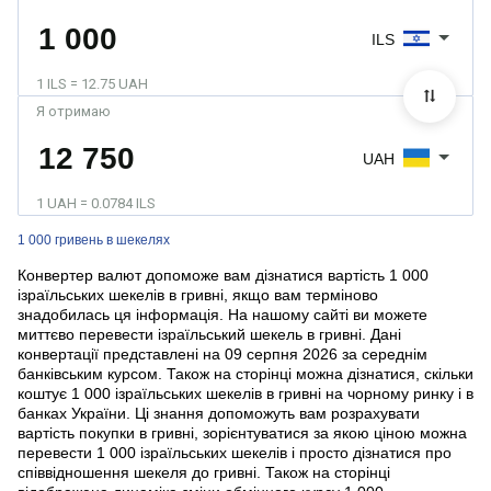
ILS
1 ILS = 12.75 UAH
Я отримаю
UAH
1 UAH = 0.0784 ILS
1 000 гривень в шекелях
Конвертер валют допоможе вам дізнатися вартість 1 000
ізраїльських шекелів в гривні, якщо вам терміново
знадобилась ця інформація. На нашому сайті ви можете
миттєво перевести ізраїльський шекель в гривні. Дані
конвертації представлені на 09 серпня 2026 за середнім
банківським курсом. Також на сторінці можна дізнатися, скільки
коштує 1 000 ізраїльських шекелів в гривні на чорному ринку і в
банках України. Ці знання допоможуть вам розрахувати
вартість покупки в гривні, зорієнтуватися за якою ціною можна
перевести 1 000 ізраїльських шекелів і просто дізнатися про
співвідношення шекеля до гривні. Також на сторінці