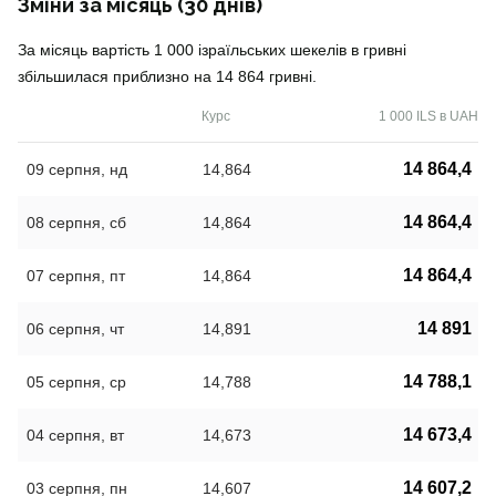
Зміни за місяць (30 днів)
За місяць вартість 1 000 ізраїльських шекелів в гривні
збільшилася приблизно на 14 864 гривні.
Курс
1 000 ILS в UAH
14 864,4
09 серпня, нд
14,864
14 864,4
08 серпня, сб
14,864
14 864,4
07 серпня, пт
14,864
14 891
06 серпня, чт
14,891
14 788,1
05 серпня, ср
14,788
14 673,4
04 серпня, вт
14,673
14 607,2
03 серпня, пн
14,607