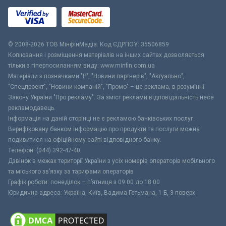
© 2008-2026 ТОВ МiнфiнМедiа. Код ЄДРПОУ: 35506859
Копіювання і розміщення матеріалів на інших сайтах дозволяється
тільки з гіперпосиланням виду: www.minfin.com.ua
Матеріали з позначками "Р", "Новини партнерів", "Актуально",
"Спецпроект", "Новини компаній", "Промо" – це реклама, в розумінні
Закону України "Про рекламу". За зміст реклами відповідальність несе
рекламодавець.
Інформація на даній сторінці не є рекламою банківських послуг.
Верифіковану банком інформацію про продукти та послуги можна
подивитися на офіційному сайті відповідного банку.
Телефон: (044) 392-47-40
Дзвінок в межах території України з усіх номерів операторів мобільного
та міського зв’язку за тарифами операторів
Графік роботи: понеділок – п’ятниця з 09:00 до 18:00
Юридична адреса: Україна, Київ, Вадима Гетьмана, 1-Б, 3 поверх