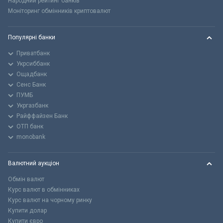
Народний рейтинг банків
Моніторинг обмінників криптовалют
Популярні банки
Приватбанк
Укрсиббанк
Ощадбанк
Сенс Банк
ПУМБ
Укргазбанк
Райффайзен Банк
ОТП банк
monobank
Валютний аукціон
Обмін валют
Курс валют в обмінниках
Курс валют на чорному ринку
Купити долар
Купити євро