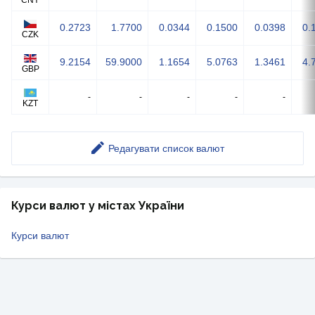
CNY
0.2723
1.7700
0.0344
0.1500
0.0398
0.
CZK
9.2154
59.9000
1.1654
5.0763
1.3461
4.
GBP
-
-
-
-
-
KZT
Редагувати список валют
Курси валют у містах України
Курси валют