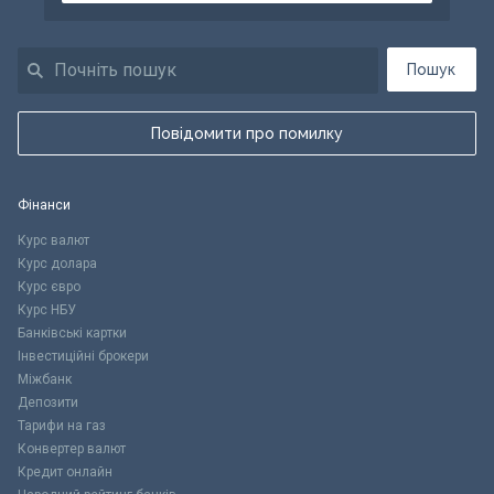
Пошук
Повідомити про помилку
Фінанси
Курс валют
Курс долара
Курс євро
Курс НБУ
Банківські картки
Інвестиційні брокери
Міжбанк
Депозити
Тарифи на газ
Конвертер валют
Кредит онлайн