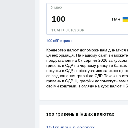
Я маю
UAH
1 UAH = 0.0163 XDR
100 сДР в гривні
Конвертер валют допоможе вам дізнатися в
ця інформація. На нашому сайті ви можете 
представлені на 07 серпня 2026 за курсом 
гривень в СДР на чорному ринку і в банках
покупки в СДР, зорієнтуватися за якою цін
співвідношення гривні до СДР. Також на ст
гривень в СДР. Ці графіки допоможуть вам 
своїми коштами, з огляду на курс валют НБ
100 гривень в інших валютах
100 гривень в доларах