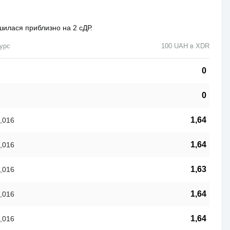
шилася приблизно на 2 сДР.
урс
100 UAH в XDR
0
0
1,64
,016
1,64
,016
1,63
,016
1,64
,016
1,64
,016