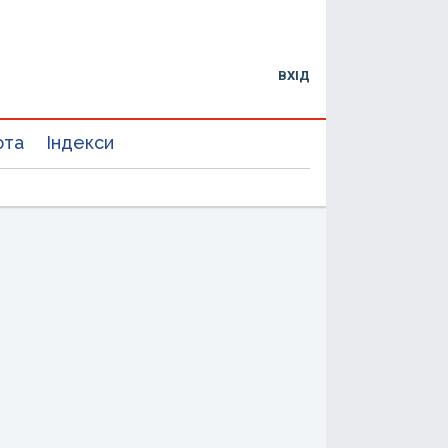
ВХІД
юта
Індекси