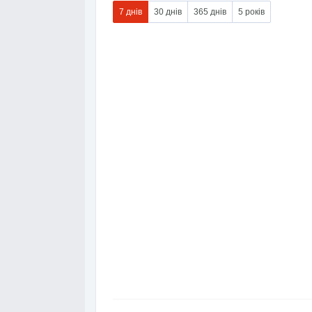
7 днів
30 днів
365 днів
5 років