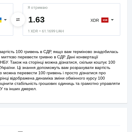
Я отримаю
XDR
1 XDR = 61.1699 UAH
артість 100 гривень в СДР, якщо вам терміново знадобилась
миттєво перевести гривню в СДР. Дані конвертації
НБУ. Також на сторінці можна дізнатися, скільки коштує 100
 України. Ці знання допоможуть вам розрахувати вартість
ою можна перевести 100 гривень і просто дізнатися про
орінці відображена динаміка зміни обмінного курсу 100
оцінити стабільність грошових одиниць та грамотно управляти
У та інших джерел.
—