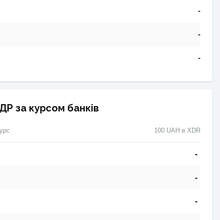
-
-
-
ДР за курсом банків
урс
100 UAH в XDR
-
-
-