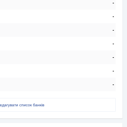
-
-
-
-
-
-
-
едагувати список банків