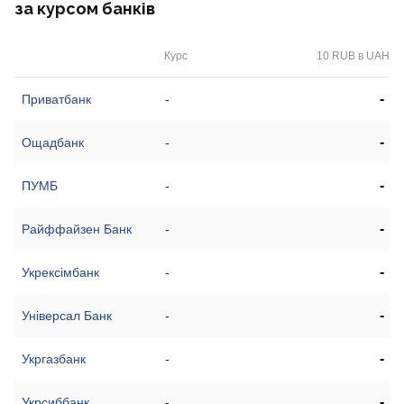
за курсом банків
Курс
10 RUB в UAH
-
Приватбанк
-
-
Ощадбанк
-
-
ПУМБ
-
-
Райффайзен Банк
-
-
Укрексімбанк
-
-
Універсал Банк
-
-
Укргазбанк
-
-
Укрсиббанк
-