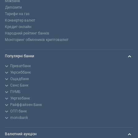
Міжбанк
Депозити
Тарифи на газ
Конвертер валют
Кредит онлайн
Народний рейтинг банків
Моніторинг обмінників криптовалют
Популярні банки
Приватбанк
Укрсиббанк
Ощадбанк
Сенс Банк
ПУМБ
Укргазбанк
Райффайзен Банк
ОТП банк
monobank
Валютний аукціон