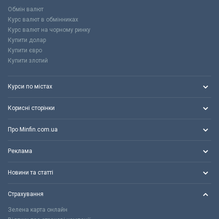
Обмін валют
Курс валют в обмінниках
Курс валют на чорному ринку
Купити долар
Купити євро
Купити злотий
Курси по містах
Корисні сторінки
Про Minfin.com.ua
Реклама
Новини та статті
Страхування
Зелена карта онлайн