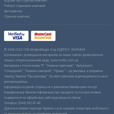
Відгуки про страхові компанії
Рейтинг страхових компаній
Автоцивілка
Страхові компанії
© 2008-2026 ТОВ МiнфiнМедiа. Код ЄДРПОУ: 35506859
Копіювання і розміщення матеріалів на інших сайтах дозволяється
тільки з гіперпосиланням виду: www.minfin.com.ua
Матеріали з позначками "Р", "Новини партнерів", "Актуально",
"Спецпроект", "Новини компаній", "Промо" – це реклама, в розумінні
Закону України "Про рекламу". За зміст реклами відповідальність несе
рекламодавець.
Інформація на даній сторінці не є рекламою банківських послуг.
Верифіковану банком інформацію про продукти та послуги можна
подивитися на офіційному сайті відповідного банку.
Телефон: (044) 392-47-40
Дзвінок в межах території України з усіх номерів операторів мобільного
та міського зв’язку за тарифами операторів