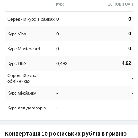
Курс
10 RUB в UAH
0
Середній курс в банках
0
0
Курс Visa
0
0
Курс Mastercard
0
4,92
Курс НБУ
0,492
Середній курс в
-
-
обмінниках
-
Курс міжбанку
-
-
Курс для договорів
-
Конвертація 10 російських рублів в гривню