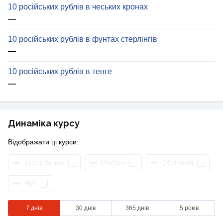
10 російських рублів в чеських кронах
—
10 російських рублів в фунтах стерлінгів
—
10 російських рублів в тенге
—
Динаміка курсу
Відображати ці курси:
Курс в банках
Міжбанк
Обмінники
НБУ
7 днів
30 днів
365 днів
5 років