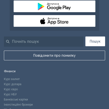
Доступно в
Доступно в
Пошук
Повідомити про помилку
Фінанси
Курс валют
Курс долара
Курс євро
Курс НБУ
Банківські картки
Інвестиційні брокери