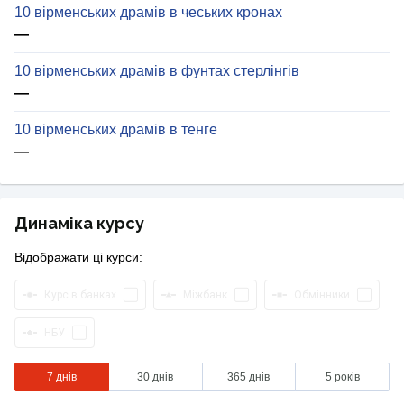
10 вірменських драмів в чеських кронах
—
10 вірменських драмів в фунтах стерлінгів
—
10 вірменських драмів в тенге
—
Динаміка курсу
Відображати ці курси:
Курс в банках
Міжбанк
Обмінники
НБУ
7 днів
30 днів
365 днів
5 років