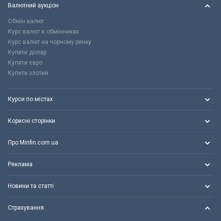
Валютний аукціон
Обмін валют
Курс валют в обмінниках
Курс валют на чорному ринку
Купити долар
Купити євро
Купити злотий
Курси по містах
Корисні сторінки
Про Minfin.com.ua
Реклама
Новини та статті
Страхування