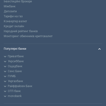
Інвестиційні брокери
Міжбанк
Депозити
Тарифи на газ
Конвертер валют
Кредит онлайн
Народний рейтинг банків
Моніторинг обмінників криптовалют
Популярні банки
Приватбанк
Укрсиббанк
Ощадбанк
Сенс Банк
ПУМБ
Укргазбанк
Райффайзен Банк
ОТП банк
monobank