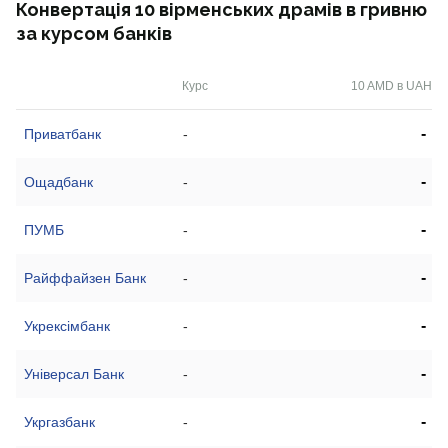
Конвертація 10 вірменських драмів в гривню
за курсом банків
Курс
10 AMD в UAH
-
Приватбанк
-
-
Ощадбанк
-
-
ПУМБ
-
-
Райффайзен Банк
-
-
Укрексімбанк
-
-
Універсал Банк
-
-
Укргазбанк
-