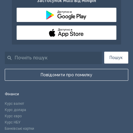
Застосунок Multi від Мінфін
Доступно в
Доступно в
Пошук
Повідомити про помилку
Фінанси
Курс валют
Курс долара
Курс євро
Курс НБУ
Банківські картки