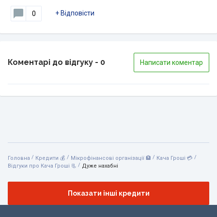
+
Відповісти
0
Коментарі до відгуку
- 0
Написати коментар
/
/
/
/
Головна
Кредити 💰
Мікрофінансові організації 🏦
Кача Гроші 💳
/
Відгуки про Кача Гроші 📃
Дуже нахабні
Показати інші кредити