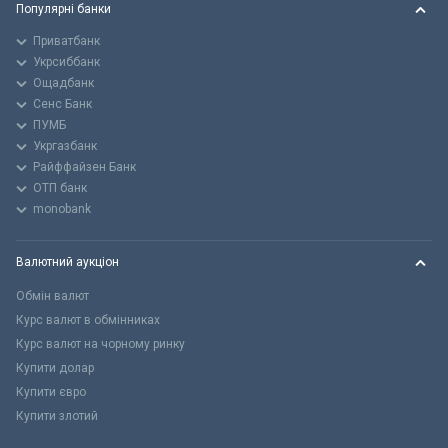
Популярні банки
Приватбанк
Укрсиббанк
Ощадбанк
Сенс Банк
ПУМБ
Укргазбанк
Райффайзен Банк
ОТП банк
monobank
Валютний аукціон
Обмін валют
Курс валют в обмінниках
Курс валют на чорному ринку
Купити долар
Купити євро
Купити злотий