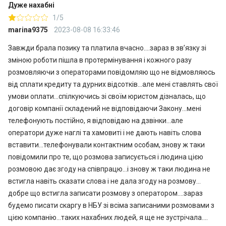
Дуже нахабні
1/5
marina9375
2023-08-08 16:33:46
Завжди брала позику та платила вчасно….зараз в звʼязку зі
зміною роботи пішла в протермінування і кожного разу
розмовляючи з операторами повідомляю що не відмовляюсь
від сплати кредиту та дурних відсотків…але мені ставлять свої
умови оплати…спілкуючись зі своїм юристом дізналась, що
договір компанії складений не відповідаючи Закону…мені
телефонують постійно, я відповідаю на дзвінки…але
оператори дуже наглі та хамовиті і не дають навіть слова
вставити…телефонували контактним особам, знову ж таки
повідомили про те, що розмова записується і людина цією
розмовою дає згоду на співпрацю…і знову ж таки людина не
встигла навіть сказати слова і не дала згоду на розмову…
добре що встигла записати розмову з оператором….зараз
будемо писати скаргу в НБУ зі всіма записаними розмовами з
цією компанію…таких нахабних людей, я ще не зустрічала….