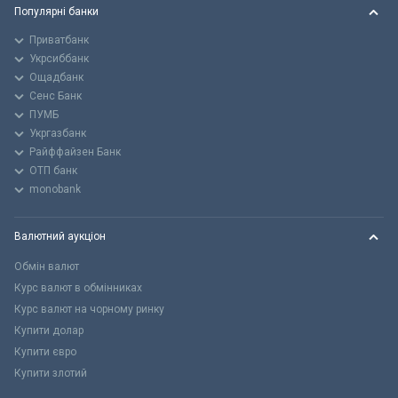
Популярні банки
Приватбанк
Укрсиббанк
Ощадбанк
Сенс Банк
ПУМБ
Укргазбанк
Райффайзен Банк
ОТП банк
monobank
Валютний аукціон
Обмін валют
Курс валют в обмінниках
Курс валют на чорному ринку
Купити долар
Купити євро
Купити злотий