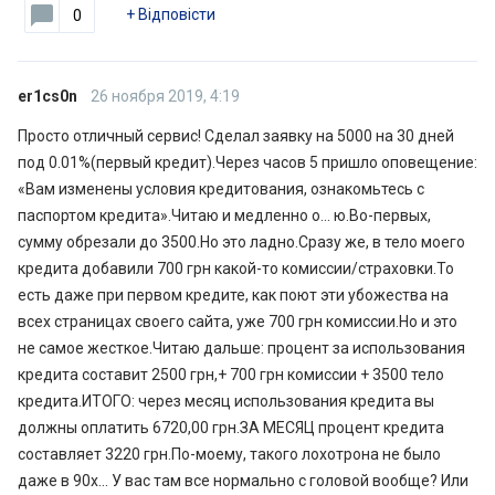
+
Відповісти
0
er1cs0n
26 ноября 2019, 4:19
Просто отличный сервис! Сделал заявку на 5000 на 30 дней
под 0.01%(первый кредит).Через часов 5 пришло оповещение:
«Вам изменены условия кредитования, ознакомьтесь с
паспортом кредита».Читаю и медленно о… ю.Во-первых,
сумму обрезали до 3500.Но это ладно.Сразу же, в тело моего
кредита добавили 700 грн какой-то комиссии/страховки.То
есть даже при первом кредите, как поют эти убожества на
всех страницах своего сайта, уже 700 грн комиссии.Но и это
не самое жесткое.Читаю дальше: процент за использования
кредита составит 2500 грн,+ 700 грн комиссии + 3500 тело
кредита.ИТОГО: через месяц использования кредита вы
должны оплатить 6720,00 грн.ЗА МЕСЯЦ процент кредита
составляет 3220 грн.По-моему, такого лохотрона не было
даже в 90х… У вас там все нормально с головой вообще? Или