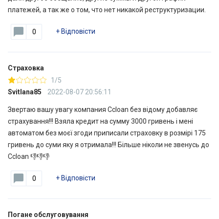
платежей, а так же о том, что нет никакой реструктуризации.
+
Відповісти
0
Страховка
1/5
Svitlana85
2022-08-07 20:56:11
Звертаю вашу увагу компания Ccloan без відому добавляє
страхування!!! Взяла кредит на сумму 3000 гривень і мені
автоматом без моєї згоди приписали страховку в розмірі 175
гривень до суми яку я отримала!!! Більше ніколи не звенусь до
Ccloan 👎👎👎
+
Відповісти
0
Погане обслуговування