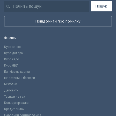
Пошук
Повідомити про помилку
Фінанси
Курс валют
Курс долара
Курс євро
Курс НБУ
Банківські картки
Інвестиційні брокери
Міжбанк
Депозити
Тарифи на газ
Конвертер валют
Кредит онлайн
Народний рейтинг банків