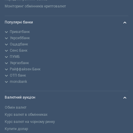
Моніторинг обмінників криптовалют
Популярні банки
Приватбанк
Укрсиббанк
Ощадбанк
Сенс Банк
ПУМБ
Укргазбанк
Райффайзен Банк
ОТП банк
monobank
Валютний аукціон
Обмін валют
Курс валют в обмінниках
Курс валют на чорному ринку
Купити долар