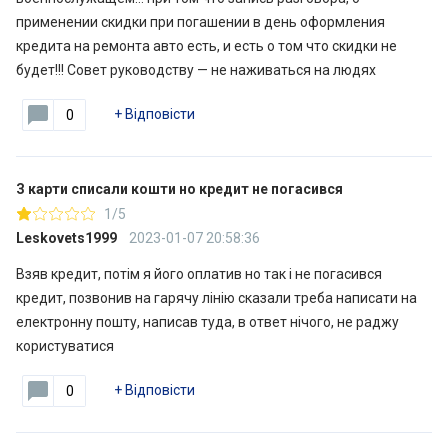
применении скидки при погашении в день оформления
кредита на ремонта авто есть, и есть о том что скидки не
будет!!! Совет руководству — не наживаться на людях
+
Відповісти
0
З карти списали кошти но кредит не погасився
1/5
Leskovets1999
2023-01-07 20:58:36
Взяв кредит, потім я його оплатив но так і не погасився
кредит, позвонив на гарячу лінію сказали треба написати на
електронну пошту, написав туда, в ответ нічого, не раджу
користуватися
+
Відповісти
0