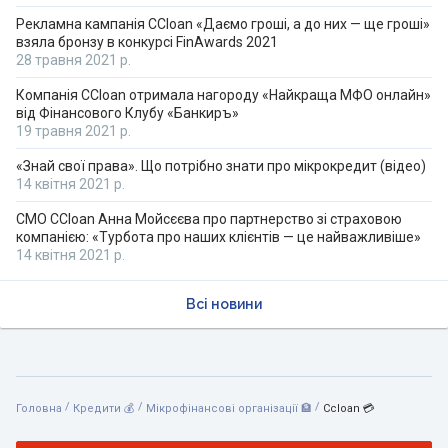
Рекламна кампанія CCloan «Даємо гроші, а до них — ще гроші»
взяла бронзу в конкурсі FinAwards 2021
28 травня 2021 р.
Компанія CCloan отримала нагороду «Найкраща МФО онлайн»
від Фінансового Клубу «Банкиръ»
19 травня 2021 р.
«Знай свої права». Що потрібно знати про мікрокредит (відео)
14 квітня 2021 р.
CMO CCloan Анна Мойсєєва про партнерство зі страховою
компанією: «Турбота про наших клієнтів — це найважливіше»
14 квітня 2021 р.
Всі новини
/
/
/
Головна
Кредити 💰
Мікрофінансові організації 🏦
Ccloan 💳