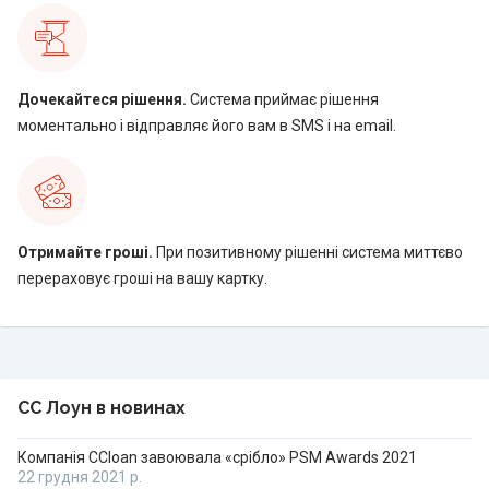
Дочекайтеся рішення.
Система приймає рішення
моментально і відправляє його вам в SMS і на email.
Отримайте гроші.
При позитивному рішенні система миттєво
перераховує гроші на вашу картку.
CC Лоун в новинах
Компанія CCloan завоювала «срібло» PSM Awards 2021
22 грудня 2021 р.