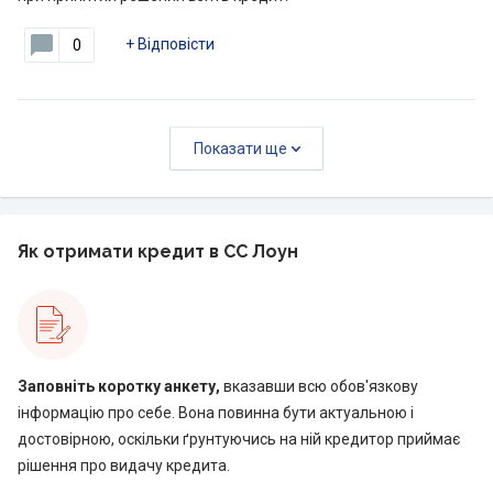
+
Відповісти
0
Показати ще
Як отримати кредит в CC Лоун
Заповніть коротку анкету,
вказавши всю обов'язкову
інформацію про себе. Вона повинна бути актуальною і
достовірною, оскільки ґрунтуючись на ній кредитор приймає
рішення про видачу кредита.