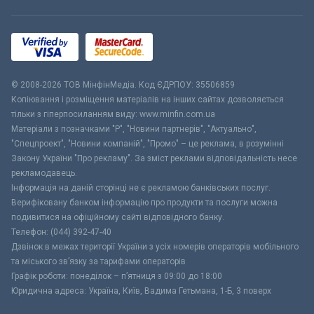
© 2008-2026 ТОВ МiнфiнМедiа. Код ЄДРПОУ: 35506859
Копіювання і розміщення матеріалів на інших сайтах дозволяється
тільки з гіперпосиланням виду: www.minfin.com.ua
Матеріали з позначками "Р", "Новини партнерів", "Актуально",
"Спецпроект", "Новини компаній", "Промо" – це реклама, в розумінні
Закону України "Про рекламу". За зміст реклами відповідальність несе
рекламодавець.
Інформація на даній сторінці не є рекламою банківських послуг.
Верифіковану банком інформацію про продукти та послуги можна
подивитися на офіційному сайті відповідного банку.
Телефон: (044) 392-47-40
Дзвінок в межах території України з усіх номерів операторів мобільного
та міського зв’язку за тарифами операторів
Графік роботи: понеділок – п’ятниця з 09:00 до 18:00
Юридична адреса: Україна, Київ, Вадима Гетьмана, 1-Б, 3 поверх