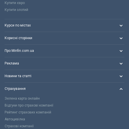
Купити євро
Купити злотий
Курси по містах
Корисні сторінки
Про Minfin.com.ua
Реклама
Новини та статті
Страхування
Зелена карта онлайн
Відгуки про страхові компанії
Рейтинг страхових компаній
Автоцивілка
Страхові компанії