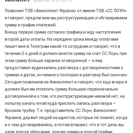
vladmasters
2022-08-12 09:53:12
Позвонил ТОВ «Фінколлект Україна» от имени ТОВ «СС ЛОУН»
и говорит, предлагаем мы реструктуризацию и обговариваем
сумму и график платежей.
Вношу первую сумму согласно графика и жду наступления
второй даты оплаты. На середине срока между оплатами
пишет мне в Телеграм какой-то сотрудник и говорит, что в
течении 2-х дней я должен внести сумму на счет СС Лоун, при
этом сумму больше заранее оговоренной — я ему
предоставил аудиозапись разговора с договоренностями о
суммах и датах, он немного поспорил и разговор был окончен.
Сегодня позвонили из Финколлект и говорят, что еще вчера я
должен был им оплатить сумму большую первоначально
договоренной и о том, что реструктуризации никакой нет, на
попытку узнать email куда прислать запись разговора —
бросили трубку. Т.е. представитель СС Лоун, Финколлект
Украина, держит людей за идиотов, которые не помнят, когда
и о чем договаривались, а потом втирают, что в тот день вы
дали другое обещание, другие суммы и другой график