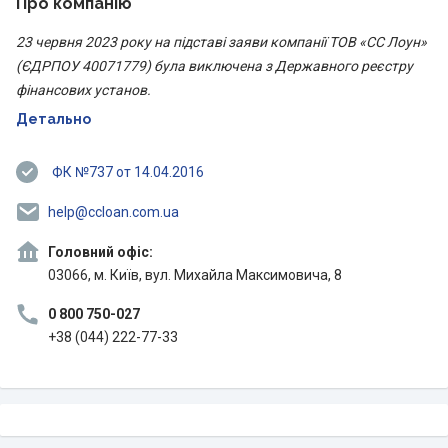
Про компанію
23 червня 2023 року на підставі заяви компанії ТОВ «CC Лоун»
(ЄДРПОУ 40071779) була виключена з Державного реєстру
фінансових установ.
Детально
ФК №737 от 14.04.2016
help@ccloan.com.ua
Головний офіс:
03066, м. Київ, вул. Михайла Максимовича, 8
0 800 750-027
+38 (044) 222-77-33