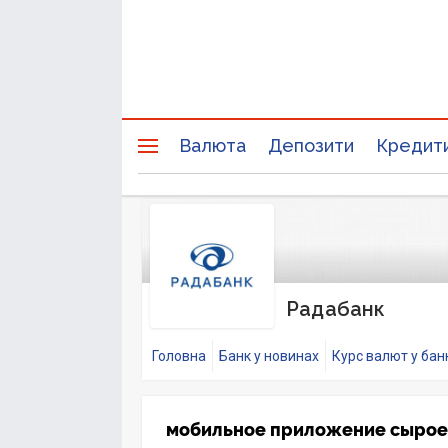
Валюта
Депозити
Кредит
Радабанк
Головна
Банк у новинах
Курс валют у бан
мобильное приложение сырое