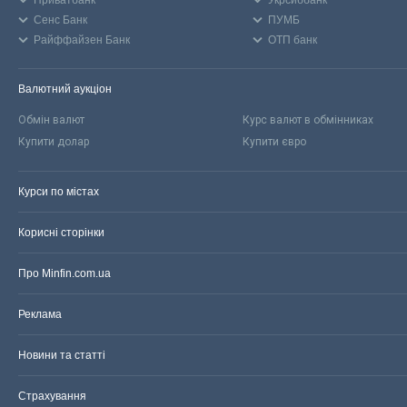
Приватбанк
Укрсиббанк
Сенс Банк
ПУМБ
Райффайзен Банк
ОТП банк
Валютний аукціон
Обмін валют
Курс валют в обмінниках
Купити долар
Купити євро
Курси по містах
Корисні сторінки
Про Minfin.com.ua
Реклама
Новини та статті
Страхування