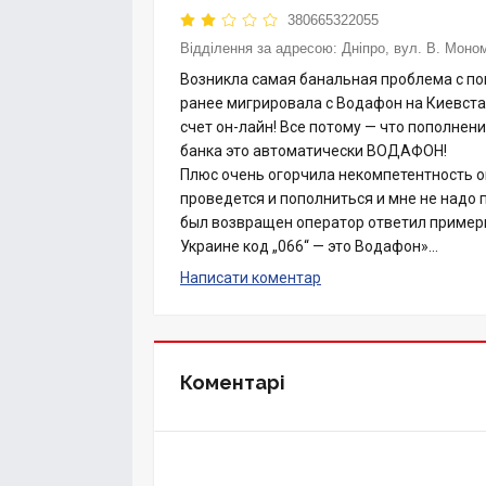
380665322055
Відділення за адресою:
Дніпро, вул. В. Моно
Возникла самая банальная проблема с п
ранее мигрировала с Водафон на Киевстар
счет он-лайн! Все потому — что пополнени
банка это автоматически ВОДАФОН!
Плюс очень огорчила некомпетентность оп
проведется и пополниться и мне не надо 
был возвращен оператор ответил примерн
Украине код „066“ — это Водафон»…
Написати коментар
Коментарі