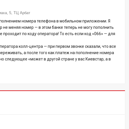
маха, 5, ТЦ Арбат
ополнением номера телефона в мобильном приложении. Я
 не меняя номер — в этом банке теперь не могу пополнить
е проходит по коду оператора! То есть если код «066» — для
ератора колл-центра — при первом звонке сказали, что все
переживать, а после того как платеж на пополнение номера
о следующее «может в другой стране у вас Киевстар, а в