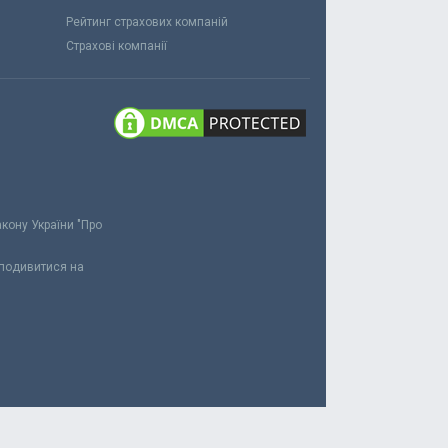
Рейтинг страхових компаній
Страхові компанії
акону України "Про
 подивитися на