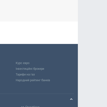
Курс євро
Інвестиційні брокери
Тарифи на газ
Народний рейтинг банків