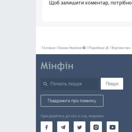
Щоб залишити коментар, потрібн
/
/
/
Головна
Банки України 🏦
Радабанк 💰
Відгуки про
Пошук
Повідомити про помилку
Приєднуйтесь до нас в соц. мережах: