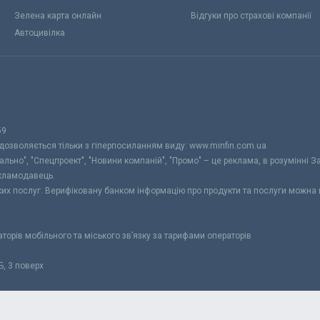
Зелена карта онлайн
Відгуки про страхові компанії
Автоцивілка
59
 дозволяється тільки з гіперпосиланням виду: www.minfin.com.ua
уально", "Спецпроект", "Новини компаній", "Промо" – це реклама, в розумінні З
екламодавець.
ьких послуг. Верифіковану банком інформацію про продукти та послуги можна
раторів мобільного та міського зв’язку за тарифами операторів
Б, 3 поверх