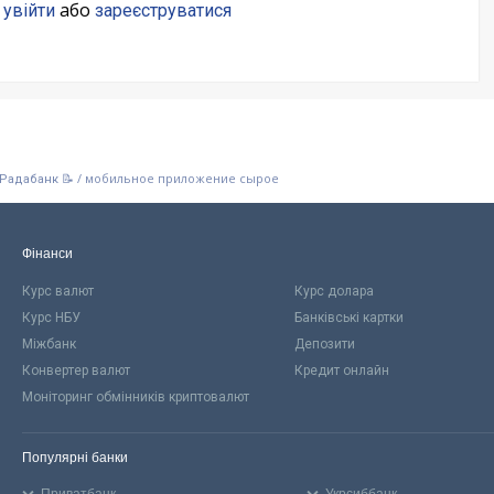
о
або
увійти
зареєструватися
/
мобильное приложение сырое
 Радабанк 📝
Фінанси
Курс валют
Курс долара
Курс НБУ
Банківські картки
Міжбанк
Депозити
Конвертер валют
Кредит онлайн
Моніторинг обмінників криптовалют
Популярні банки