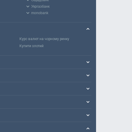
Ощадбанк
Укргазбанк
monobank
Курс валют на чорному ринку
Купити злотий