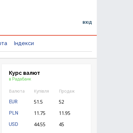
ВХІД
юта
Індекси
Курс валют
в Радабанк
Валюта
Купівля
Продаж
51.5
52
EUR
11.75
11.95
PLN
44.55
45
USD