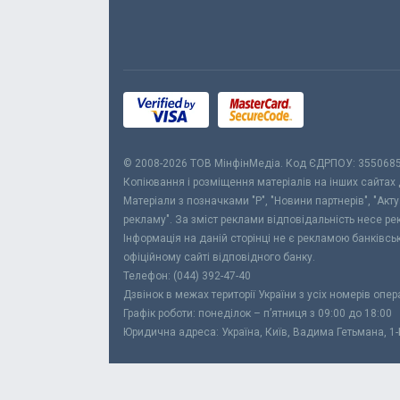
© 2008-2026 ТОВ МiнфiнМедiа. Код ЄДРПОУ: 355068
Копіювання і розміщення матеріалів на інших сайтах
Матеріали з позначками "Р", "Новини партнерів", "Акт
рекламу". За зміст реклами відповідальність несе р
Інформація на даній сторінці не є рекламою банківс
офіційному сайті відповідного банку.
Телефон: (044) 392-47-40
Дзвінок в межах території України з усіх номерів опе
Графік роботи: понеділок – п’ятниця з 09:00 до 18:00
Юридична адреса: Україна, Київ, Вадима Гетьмана, 1-