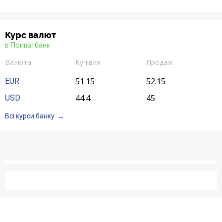
Курс валют
в Приватбанк
Валюта
Купівля
Продаж
51.15
52.15
EUR
44.4
45
USD
Всі курси банку