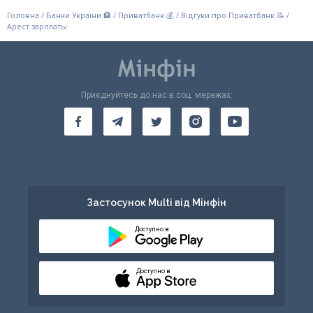
/
/
/
/
Головна
Банки України 🏦
Приватбанк 💰
Відгуки про Приватбанк 📝
Арест зарплаты.
Приєднуйтесь до нас в соц. мережах:
Застосунок Multi від Мінфін
Доступно в
Доступно в