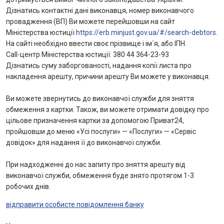
Інтернет-банкінг
Дізнатись контактні дані виконавця, номер виконавчого
провадження (ВП) Ви можете перейшовши на сайт
Банки-партнери
Міністерства юстиції
https://erb.minjust.gov.ua/#/search-debtors.
На сайті необхідно ввести своє прізвище і ім´я, або ІПН.
Акції
Сall-центр Міністерства юстиції: 380 44 364-23-93
Дізнатись суму заборгованості, надання копії листа про
накладення арешту, причини арешту Ви можете у виконавця.
Счета для бизнеса
Ви можете звернутись до виконавчої служби для зняття
обмеження з картки. Також, ви можете отримати довідку про
цільове призначення картки за допомогою Приват24,
пройшовши до меню «Усі послуги» — «Послуги» — «Сервіс
довідок» для надання її до виконавчої служби.
При надходженні до нас запиту про зняття арешту від
виконавчої служби, обмеження буде знято протягом 1-3
робочих днів.
відправити особисте повідомлення банку