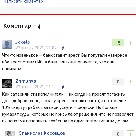
Написати коментар
Коментарі -
4
+
Jokets
+5
22 квітня 2021, 21:02
#
Что-то новенькое — банк ставит арест. Вы попутали наверное
ибо арест ставит ИС, а банк лишь выполняет то, что они
написали
+
Zhmunya
0
22 квітня 2021, 21:13
#
Как запарили эти исполнители — никогда не просят погасить
долг добровольно, а сразу арестовывают счета, а потом еще
10% сверху требуют за свои услуги — редиски. Но больше
кумарят суды, которые не присылают решения, что не позволяет
их вовремя исполнить особенно по административным делам.
+
Станислав Косовцов
0