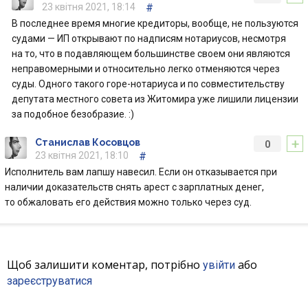
23 квітня 2021, 18:14
#
В последнее время многие кредиторы, вообще, не пользуются
судами — ИП открывают по надписям нотариусов, несмотря
на то, что в подавляющем большинстве своем они являются
неправомерными и относительно легко отменяются через
суды. Одного такого горе-нотариуса и по совместительству
депутата местного совета из Житомира уже лишили лицензии
за подобное безобразие. :)
+
Станислав Косовцов
0
23 квітня 2021, 18:10
#
Исполнитель вам лапшу навесил. Если он отказывается при
наличии доказательств снять арест с зарплатных денег,
то обжаловать его действия можно только через суд.
Щоб залишити коментар, потрібно
або
увійти
зареєструватися