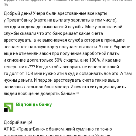
95
Питання банку
Добрый день! Учера были арестованные все карты
у Приватбанку (карта на выплату зарплаты в том числе),
сегодня ходила до выконавчой службы. Мне у выконавчой
Відгуки
службы сказали что это банк решает какие счета
арестовувать, а не выконавчая служба которая в принцыпе
Депозити
незнает кто на какую карту получает выплаты. У нас в Украине
еще не отменили закон про получение зароботной платы
Депозити юр. осіб
и списание долга только 50% с карты, а не 100%. И как мне
теперь жить??? Когда чтобы оспорить не известно какой
то долг от ТОВ мне нужно ити в суд и оспаривать все это. А там
Кредити для бізнеса
нужны деньги. И пардон арестовувать счета так из выше
написаных отзывов банк мастер. И вся эта ситуация научить
Кредити
людей вообще не доверять банкам.!!!
Відповідь банку
Картки
Відділення і банкомати
Добрий вечір!
АТ КБ «ПриватБанк» є банком, який сумлінно та точно
дотримується вимог чинного законодавства України.