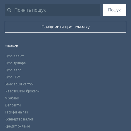
Пошук
Повідомити про помилку
Фінанси
Курс валют
Курс долара
Курс євро
Курс НБУ
Банківські картки
Інвестиційні брокери
Міжбанк
Депозити
Тарифи на газ
Конвертер валют
Кредит онлайн