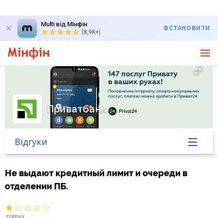
Multi від Мінфін
ВСТАНОВИТИ
(8,9K+)
Приватбанк
Відгуки
Головна
Не выдают кредитный лимит и очереди в
отделении ПБ.
Банк у новинах
Курс валют у банку
zorexx