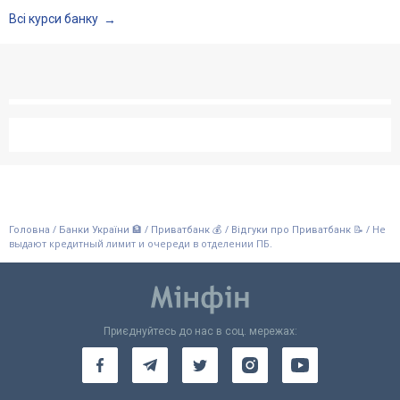
Всі курси банку
/
/
/
/
Не
Головна
Банки України 🏦
Приватбанк 💰
Відгуки про Приватбанк 📝
выдают кредитный лимит и очереди в отделении ПБ.
Приєднуйтесь до нас в соц. мережах: