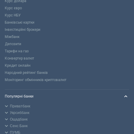
Курс долара
Курс євро
Курс НБУ
Банківські картки
Інвестиційні брокери
Міжбанк
Депозити
Тарифи на газ
Конвертер валют
Кредит онлайн
Народний рейтинг банків
Моніторинг обмінників криптовалют
Популярні банки
Приватбанк
Укрсиббанк
Ощадбанк
Сенс Банк
ПУМБ