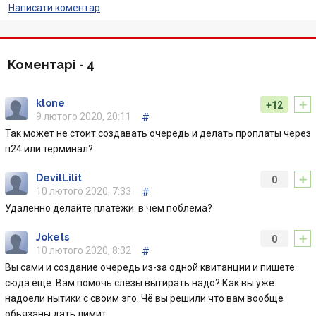
Написати коментар
Коментарі -
4
+
klone
+12
9 лютого 2020, 20:11
#
Так может не стоит создавать очередь и делать проплаты через
п24 или терминал?
+
DevilLilit
0
10 лютого 2020, 7:33
#
Удаленно делайте платежи. в чем поблема?
+
Jokets
0
10 лютого 2020, 8:32
#
Вы сами и создание очередь из-за одной квитанции и пишете
сюда ещё. Вам помочь слёзы вытирать надо? Как вы уже
надоели нытики с своим эго. Чё вы решили что вам вообще
обьязаны дать лимит