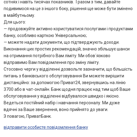
Інтернет-банкінг
сотнях і навіть тисячах показників. І разом з тим, давайте
подивимося на це з іншого боку, рішення ще може бути змінено
в майбутньому.
Банки-партнери
Для цього:
— продовжуйте активно користуватися послугами і продуктами
Акції
банку, особливо карткою Універсальною;
— можете надати документи, що підтверджують доходи.
Счета для бизнеса
Виконання цих простих рекомендацій, значно збільшує шанси
на отримання потрібного Вам ліміту. Ми обов´язково
відправимо Вам повідомлення про зміну ліміту.
Стосовно черги у відділенні дозвольте зазначити, що більшість
питань з банківського обслуговування Ви можете вирішити
дистанційно: за допомогою Приват24, звернувшись на лінію
3700 або в чат-онлайн. Банк щодня працює над тим щоб Ваше
обслуговування у відділенні відбувалося швидко і якісно.
Ведеться постійний набір і навчання персоналу. Ми дуже
вдячні за Ваше звернення, воно прийнято до уваги.
З повагою, ПриватБанк.
відправити особисте повідомлення банку