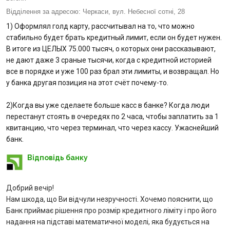
Відділення за адресою:
Черкаси, вул. Небесної сотні, 28
Питання банку
1) Оформлял голд карту, рассчитывал на то, что можно
стабильно будет брать кредитный лимит, если он будет нужен.
Відгуки
В итоге из ЦЕЛЫХ 75.000 тысяч, о которых они рассказывают,
не дают даже 3 сраные тысячи, когда с кредитной историей
все в порядке и уже 100 раз брал эти лимиты, и возвращал. Но
Депозити
у банка другая позиция на этот счёт почему-то.
Депозити юр. осіб
2)Когда вы уже сделаете больше касс в банке? Когда люди
перестанут стоять в очередях по 2 часа, чтобы заплатить за 1
Кредити для бізнеса
квитанцию, что через терминал, что через кассу. Ужаснейший
банк.
Кредити
Відповідь банку
Картки
Добрий вечір!
Нам шкода, що Ви відчули незручності. Хочемо пояснити, що
Відділення і банкомати
Банк приймає рішення про розмір кредитного ліміту і про його
надання на підставі математичної моделі, яка будується на