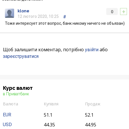
+
klone
0
12 лютого 2020, 10:25
#
Тоже интересует этот вопрос, банк никому ничего не объязан)
Щоб залишити коментар, потрібно
або
увійти
зареєструватися
Курс валют
в Приватбанк
Валюта
Купівля
Продаж
51.1
52.1
EUR
44.35
44.95
USD