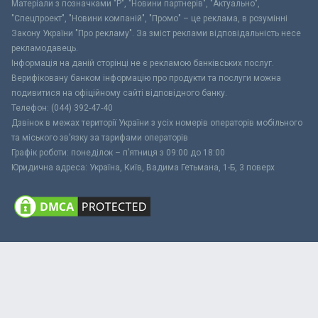
Матеріали з позначками "Р", "Новини партнерів", "Актуально",
"Спецпроект", "Новини компаній", "Промо" – це реклама, в розумінні
Закону України "Про рекламу". За зміст реклами відповідальність несе
рекламодавець.
Інформація на даній сторінці не є рекламою банківських послуг.
Верифіковану банком інформацію про продукти та послуги можна
подивитися на офіційному сайті відповідного банку.
Телефон: (044) 392-47-40
Дзвінок в межах території України з усіх номерів операторів мобільного
та міського зв’язку за тарифами операторів
Графік роботи: понеділок – п’ятниця з 09:00 до 18:00
Юридична адреса: Україна, Київ, Вадима Гетьмана, 1-Б, 3 поверх