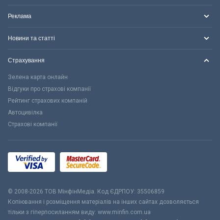
Реклама
Новини та статті
Страхування
Зелена карта онлайн
Відгуки про страхові компанії
Рейтинг страхових компаній
Автоцивілка
Страхові компанії
© 2008-2026 ТОВ МiнфiнМедiа. Код ЄДРПОУ: 35506859
Копіювання і розміщення матеріалів на інших сайтах дозволяється
тільки з гіперпосиланням виду: www.minfin.com.ua