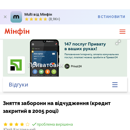
Multi від Мінфін
ВСТАНОВИТИ
(8,9K+)
Приватбанк
Відгуки
Головна
Зняття заборони на відчудження (кредит
закритий в 2005 році)
Банк у новинах
проблема вирішена
Курс валют у банку
Юрій Кострицький