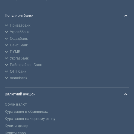
Популярні банки
Приватбанк
Укрсиббанк
Ощадбанк
Сенс Банк
ПУМБ
Укргазбанк
Райффайзен Банк
ОТП банк
monobank
Валютний аукціон
Обмін валют
Курс валют в обмінниках
Курс валют на чорному ринку
Купити долар
Купити євро