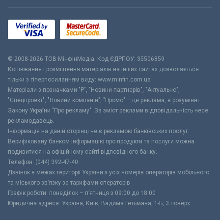
© 2008-2026 ТОВ МiнфiнМедiа. Код ЄДРПОУ: 35506859
Копіювання і розміщення матеріалів на інших сайтах дозволяється
тільки з гіперпосиланням виду: www.minfin.com.ua
Матеріали з позначками "Р", "Новини партнерів", "Актуально",
"Спецпроект", "Новини компаній", "Промо" – це реклама, в розумінні
Закону України "Про рекламу". За зміст реклами відповідальність несе
рекламодавець.
Інформація на даній сторінці не є рекламою банківських послуг.
Верифіковану банком інформацію про продукти та послуги можна
подивитися на офіційному сайті відповідного банку.
Телефон: (044) 392-47-40
Дзвінок в межах території України з усіх номерів операторів мобільного
та міського зв’язку за тарифами операторів
Графік роботи: понеділок – п’ятниця з 09:00 до 18:00
Юридична адреса: Україна, Київ, Вадима Гетьмана, 1-Б, 3 поверх