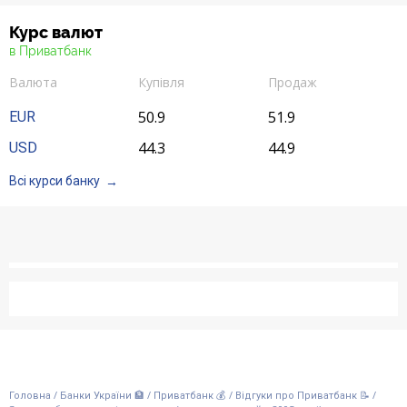
Курс валют
в Приватбанк
Валюта
Купівля
Продаж
50.9
51.9
EUR
44.3
44.9
USD
Всі курси банку
/
/
/
/
Головна
Банки України 🏦
Приватбанк 💰
Відгуки про Приватбанк 📝