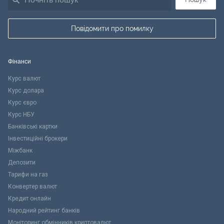
Повідомити про помилку
Фінанси
Курс валют
Курс долара
Курс євро
Курс НБУ
Банківські картки
Інвестиційні брокери
Міжбанк
Депозити
Тарифи на газ
Конвертер валют
Кредит онлайн
Народний рейтинг банків
Моніторинг обмінників криптовалют