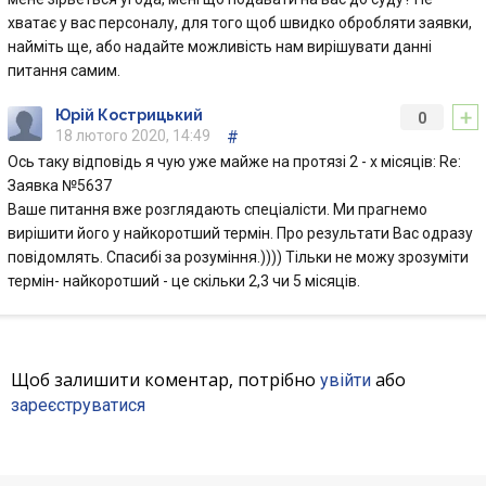
хватає у вас персоналу, для того щоб швидко обробляти заявки,
найміть ще, або надайте можливість нам вирішувати данні
питання самим.
+
Юрій Кострицький
0
18 лютого 2020, 14:49
#
Ось таку відповідь я чую уже майже на протязі 2 - х місяців: Re:
Заявка №5637
Ваше питання вже розглядають спеціалісти. Ми прагнемо
вирішити його у найкоротший термін. Про результати Вас одразу
повідомлять. Спасибі за розуміння.)))) Тільки не можу зрозуміти
термін- найкоротший - це скільки 2,3 чи 5 місяців.
Щоб залишити коментар, потрібно
або
увійти
зареєструватися