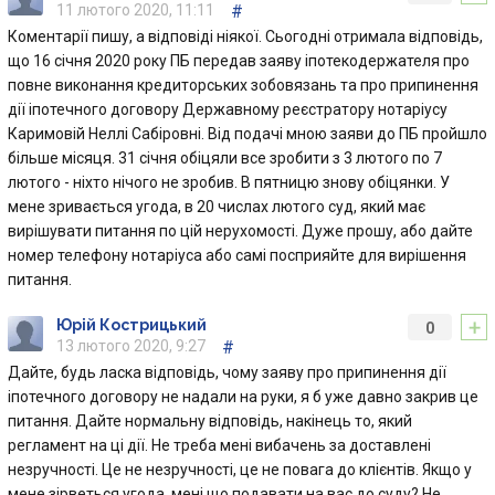
11 лютого 2020, 11:11
#
Коментарії пишу, а відповіді ніякої. Сьогодні отримала відповідь,
що 16 січня 2020 року ПБ передав заяву іпотекодержателя про
повне виконання кредиторських зобовязань та про припинення
дії іпотечного договору Державному реєстратору нотаріусу
Каримовій Неллі Сабіровні. Від подачі мною заяви до ПБ пройшло
більше місяця. 31 січня обіцяли все зробити з 3 лютого по 7
лютого - ніхто нічого не зробив. В пятницю знову обіцянки. У
мене зривається угода, в 20 числах лютого суд, який має
вирішувати питання по цій нерухомості. Дуже прошу, або дайте
номер телефону нотаріуса або самі посприяйте для вирішення
питання.
+
Юрій Кострицький
0
13 лютого 2020, 9:27
#
Дайте, будь ласка відповідь, чому заяву про припинення дії
іпотечного договору не надали на руки, я б уже давно закрив це
питання. Дайте нормальну відповідь, накінець то, який
регламент на ці дії. Не треба мені вибачень за доставлені
незручності. Це не незручності, це не повага до клієнтів. Якщо у
мене зірветься угода, мені що подавати на вас до суду? Не