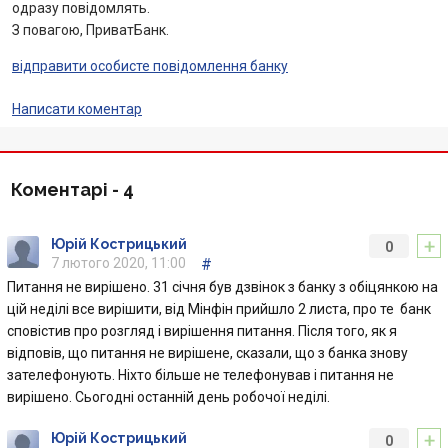
Інтернет-банкінг
одразу повідомлять.
З повагою, ПриватБанк.
Банки-партнери
відправити особисте повідомлення банку
Акції
Написати коментар
Счета для бизнеса
Коментарі -
4
+
Юрій Кострицький
0
7 лютого 2020, 11:00
#
Питання не вирішено. 31 січня був дзвінок з банку з обіцянкою на
цій неділі все вирішити, від Мінфін прийшло 2 листа, про те банк
сповістив про розгляд і вирішення питання. Після того, як я
відповів, що питання не вирішене, сказали, що з банка знову
зателефонують. Ніхто більше не телефонував і питання не
вирішено. Сьогодні останній день робочої неділі.
+
Юрій Кострицький
0