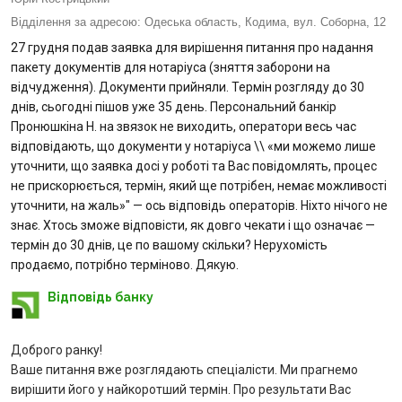
Відділення за адресою:
Одеська область, Кодима, вул. Соборна, 12
Питання банку
27 грудня подав заявка для вирішення питання про надання
пакету документів для нотаріуса (зняття заборони на
Відгуки
відчудження). Документи прийняли. Термін розгляду до 30
днів, сьогодні пішов уже 35 день. Персональний банкір
Пронюшкіна Н. на звязок не виходить, оператори весь час
Депозити
відповідають, що документи у нотаріуса \\ «ми можемо лише
уточнити, що заявка досі у роботі та Вас повідомлять, процес
Депозити юр. осіб
не прискорюється, термін, який ще потрібен, немає можливості
уточнити, на жаль»" — ось відповідь операторів. Ніхто нічого не
Кредити для бізнеса
знає. Хтось зможе відповісти, як довго чекати і що означає —
термін до 30 днів, це по вашому скільки? Нерухомість
продаємо, потрібно терміново. Дякую.
Кредити
Відповідь банку
Картки
Доброго ранку!
Відділення і банкомати
Ваше питання вже розглядають спеціалісти. Ми прагнемо
вирішити його у найкоротший термін. Про результати Вас