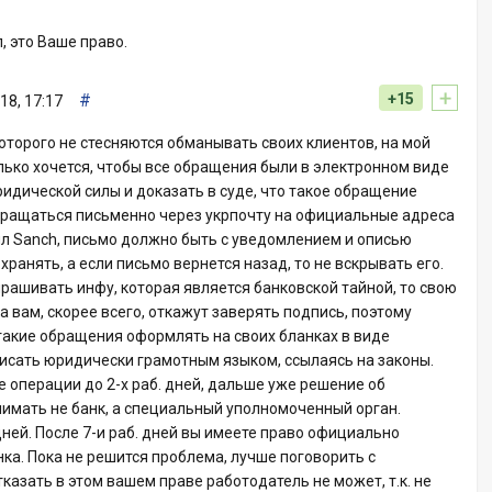
, это Ваше право.
+
#
+15
18, 17:17
которого не стесняются обманывать своих клиентов, на мой
лько хочется, чтобы все обращения были в электронном виде
ридической силы и доказать в суде, что такое обращение
бращаться письменно через укрпочту на официальные адреса
ил Sanch, письмо должно быть с уведомлением и описью
ранять, а если письмо вернется назад, то не вскрывать его.
прашивать инфу, которая является банковской тайной, то свою
а вам, скорее всего, откажут заверять подпись, поэтому
 такие обращения оформлять на своих бланках в виде
исать юридически грамотным языком, ссылаясь на законы.
 операции до 2-х раб. дней, дальше уже решение об
имать не банк, а специальный уполномоченный орган.
ней. После 7-и раб. дней вы имеете право официально
ка. Пока не решится проблема, лучше поговорить с
казать в этом вашем праве работодатель не может, т.к. не