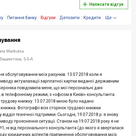
Написати відгук
ку
Питання банку
Відгуки
Депозити
Кредити
Ще
вування
ana Marikutsa
Вашингтона, 5-5-А
 обслуговування моїх рахунків. 13.07.2018 коли я
приводу актуалазації зарплатної картки виданої державним
Вероніка повідомила мене, що мої персональні дані
, в телефонному режимі, з «офісом в Києві» консультанта
трудову книжку. 13.07.2018 мною було надано
 книжка. Фотографії всіх сторінок трудової книжки
відділ технічної підтримки. Сьогодні, 19.07.2018 р. я знову
иводу прояснення ситуації. Станом на 19.07.2018 року я не
№1, ні від персонального консультанта (до якого я зверталася
иводу юридичних аспектів припинення обслуговування моїх