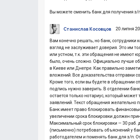
Вы можете сменить банк для получения з/п
20 липня 20
Станислав Косовцов
Вам конечно решать, но банк, сотрудники 
взгляд не заслуживает доверия. Это им то
или устном, т.к. эти обращения не имеют ю
было, очень сложно. Официально лучше о
в Киеве или Днепре. Как правильно замет
вложений. Все доказательства отправки сох
Кроме того, если вы будете в обращении с
подпись нужно заверить. В отделении банк
остается только нотариус, который может
заявлений. Текст обращения желательно п
Банк имеет право блокировать финансовые
увеличении срока блокировки должен прин
Максимальный срок блокировки — 30 раб. д
(письменно) потребовать объяснений у бан
работодателем и поменять банк для з/п. От