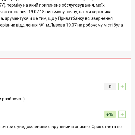
БУ), терміну на який припинене обслуговування, моїх
ка склалася. 19.07.18 письмову заяву, на імя керівника
ла, арументуючи це тим, що у Приватбанку всі звернення
рівник відділення №1 м.Львова 19.07 на робочому місті була
+
#
0
и разблочат)
+
+15
очтой с уведомлением о вручении и описью. Срок ответа по