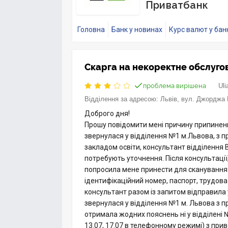
Приватбанк
Головна
Банк у новинах
Курс валют у бан
Скарга на некоректне обслуго
проблема вирішена
Uli
Відділення за адресою:
Львів, вул. Джорджа 
Доброго дня!
Прошу повідомити мені причину припинення
звернулася у відділення №1 м.Львова, з 
закладом освіти, консультант відділення 
потребують уточнення. Після консультації
попросила мене принести для сканування 
ідентифікаційний номер, паспорт, трудова
консультант разом із запитом відправила у 
звернулася у відділення №1 м. Львова з пр
отримала жодних пояснень ні у відділені 
13.07, 17.07 в телефонному режимі) з пр