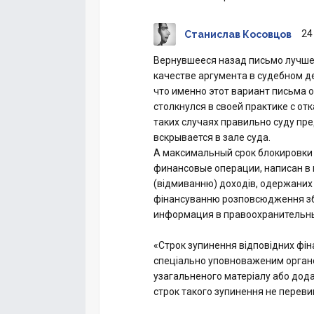
24
Станислав Косовцов
Вернувшееся назад письмо лучше н
качестве аргумента в судебном де
что именно этот вариант письма о
столкнулся в своей практике с от
таких случаях правильно суду пр
вскрывается в зале суда.
А максимальный срок блокировки в
финансовые операции, написан в п.
(відмиванню) доходів, одержаних
фінансуванню розповсюдження зб
информация в правоохранительны
«Строк зупинення відповідних фін
спеціально уповноваженим органо
узагальненого матеріалу або дода
строк такого зупинення не переви