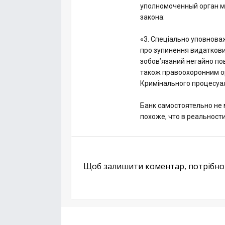
уполномоченный орган мо
закона:
«3. Спеціально уповнова
про зупинення видаткових
зобов’язаний негайно пов
також правоохоронним о
Кримінального процесуал
Банк самостоятельно не
похоже, что в реальности
Щоб залишити коментар, потрібн