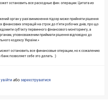
жет остановить все расходные фин. операции. Цитата из
жений орган у разі виникнення підозр може прийняти рішення
 фінансових операцій на строк до п’яти робочих днів, про що
ідомити суб’єкту первинного фінансового моніторингу, а
рганам, уповноваженим приймати рішення відповідно до
ьного кодексу України.»
 может остановить все финансовые операции, но к сожалению
 банк позволяет себе это делать. :)
о
або
увійти
зареєструватися