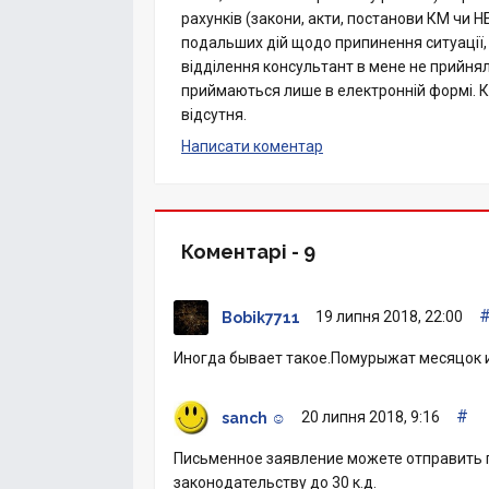
рахунків (закони, акти, постанови КМ чи Н
подальших дій щодо припинення ситуації, я
відділення консультант в мене не прийня
приймаються лише в електронній формі. Ке
відсутня.
Написати коментар
Коментарі -
9
19 липня 2018, 22:00
Bobik7711
Иногда бывает такое.Помурыжат месяцок 
#
20 липня 2018, 9:16
sanch ☺
Письменное заявление можете отправить п
законодательству до 30 к.д.