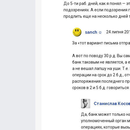
До 5-ти раб. дней, как я понял —
подозрениях. А если подозрения 
продлить еще на несколько дней т
24 липня 201
sanch ☺
За «тот вариант письма отпра
А вот по поводу 30 р.д. Вы 
банк таковым не является, а 
а не вешал лапшу на уши. Т.е
операции на срок до 2 б.д., 
распоряжения последнего про
сроков в 2 и 5 б.д. говориться
Станислав Косо
Да, банк может только на
уполномоченный орган мо
операциях, которые вызы