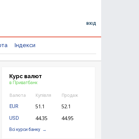
ВХІД
юта
Індекси
Курс валют
в Приватбанк
Валюта
Купівля
Продаж
51.1
52.1
EUR
44.35
44.95
USD
Всі курси банку