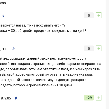
аза.
+
#
0
вернется назад, то не вскрывать его» ??
ки — 30 раб. дней», вроде как продлить могли до 5?
+
#
0
, 3:16
ной информации». данный закон регламентирует доступ
нее была создана и храниться где либо в архиве. опираясь на
оде, рассчитывать что Вам ответят не позднее чем через пять
и Вы свой адрес на который им отвечать надо не указали.
дян». данный закон регламентирует доступ граждан к
здать, потому и сроки выполнения 30 дней.
+
#
+29
8, 9:05