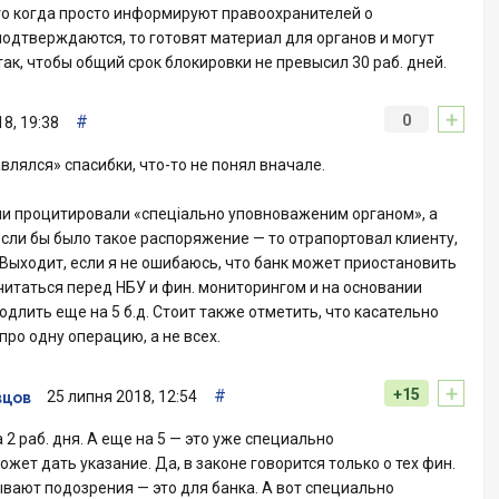
 это когда просто информируют правоохранителей о
подтверждаются, то готовят материал для органов и могут
ак, чтобы общий срок блокировки не превысил 30 раб. дней.
+
#
0
8, 19:38
влялся» спасибки, что-то не понял вначале.
сами процитировали «спеціально уповноваженим органом», а
если бы было такое распоряжение — то отрапортовал клиенту,
. Выходит, если я не ошибаюсь, что банк может приостановить
отчитаться перед НБУ и фин. мониторингом и на основании
длить еще на 5 б.д. Стоит также отметить, что касательно
 про одну операцию, а не всех.
+
#
+15
25 липня 2018, 12:54
вцов
 2 раб. дня. А еще на 5 — это уже специально
жет дать указание. Да, в законе говорится только о тех фин.
вают подозрения — это для банка. А вот специально