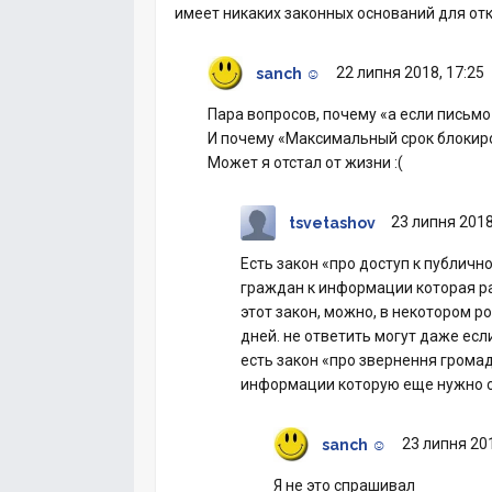
имеет никаких законных оснований для отк
22 липня 2018, 17:25
sanch ☺
Пара вопросов, почему «а если письмо 
И почему «Максимальный срок блокиров
Может я отстал от жизни :(
23 липня 2018
tsvetashov
Есть закон «про доступ к публич
граждан к информации которая ра
этот закон, можно, в некотором р
дней. не ответить могут даже есл
есть закон «про звернення грома
информации которую еще нужно со
23 липня 201
sanch ☺
Я не это спрашивал