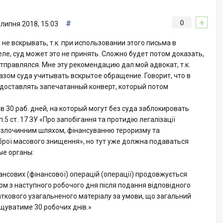
+
#
0
 липня 2018, 15:03
е вскрывать, т.к. при использовании этого письма в
ле, суд может это не принять. Сложно будет потом доказать,
тправлялся. Мне эту рекомендацию дал мой адвокат, т.к.
казом суда учитывать вскрытое обращение. Говорит, что в
едоставлять запечатанный конверт, который потом
 30 раб. дней, на который могут без суда заблокировать
5 ст. 17 ЗУ «Про запобігання та протидію легалізації
 злочинним шляхом, фінансуванню тероризму та
рої масового знищення», но тут уже должна подаваться
е органы:
ансових (фінансової) операцій (операції) продовжується
м з наступного робочого дня після подання відповідного
ткового узагальненого матеріалу за умови, що загальний
щуватиме 30 робочих днів.»