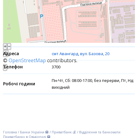
Інтернет-банкінг
Банки-партнери
Акції
+
−
Рахунки для бізнесу
⇧
смт Авангард, вул. Базова, 20
©
OpenStreetMap
contributors.
Фінансові результати
3700
»
Пн-Чт, Сб: 08:00-17:00, без перерви, Пт, Нд:
вихідний
Головна
/
Банки України 🏦
/
Приватбанк 💰
/
Відділення та банкомати
Приватбанку в Овідіополі 🏦