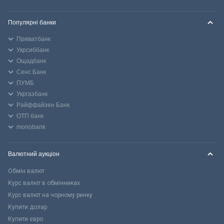
Популярні банки
Приватбанк
Укрсиббанк
Ощадбанк
Сенс Банк
ПУМБ
Укргазбанк
Райффайзен Банк
ОТП банк
monobank
Валютний аукціон
Обмін валют
Курс валют в обмінниках
Курс валют на чорному ринку
Купити долар
Купити євро