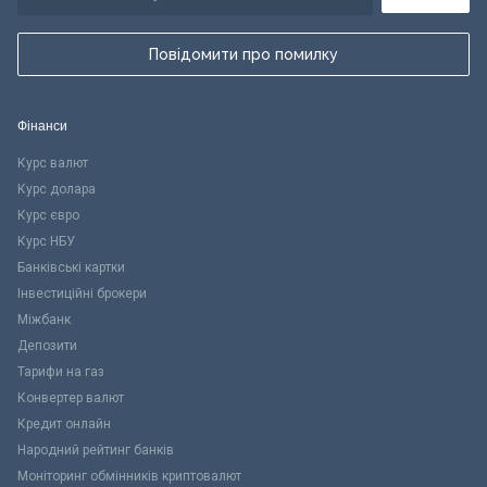
Повідомити про помилку
Фінанси
Курс валют
Курс долара
Курс євро
Курс НБУ
Банківські картки
Інвестиційні брокери
Міжбанк
Депозити
Тарифи на газ
Конвертер валют
Кредит онлайн
Народний рейтинг банків
Моніторинг обмінників криптовалют