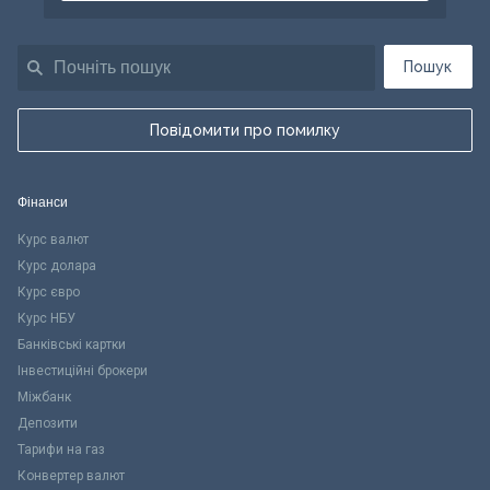
Пошук
Повідомити про помилку
Фінанси
Курс валют
Курс долара
Курс євро
Курс НБУ
Банківські картки
Інвестиційні брокери
Міжбанк
Депозити
Тарифи на газ
Конвертер валют