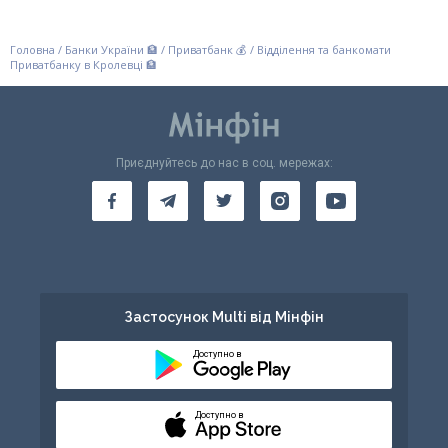
Кредити
Головна
/
Банки України 🏦
/
Приватбанк 💰
/
Відділення та банкомати
Інтернет-банкінг
Приватбанку в Кролевці 🏦
Банки-партнери
Акції
Приєднуйтесь до нас в соц. мережах:
Рахунки для бізнесу
Фінансові результати
Застосунок Multi від Мінфін
Доступно в
Доступно в