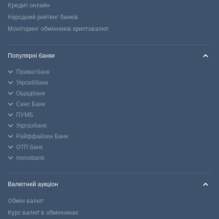
Кредит онлайн
Народний рейтинг банків
Моніторинг обмінників криптовалют
Популярні банки
Приватбанк
Укрсиббанк
Ощадбанк
Сенс Банк
ПУМБ
Укргазбанк
Райффайзен Банк
ОТП банк
monobank
Валютний аукціон
Обмін валют
Курс валют в обмінниках