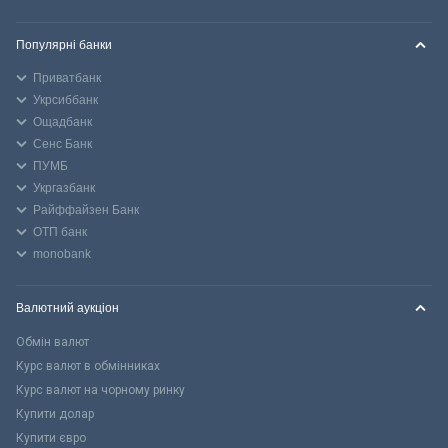
Популярні банки
Приватбанк
Укрсиббанк
Ощадбанк
Сенс Банк
ПУМБ
Укргазбанк
Райффайзен Банк
ОТП банк
monobank
Валютний аукціон
Обмін валют
Курс валют в обмінниках
Курс валют на чорному ринку
Купити долар
Купити євро