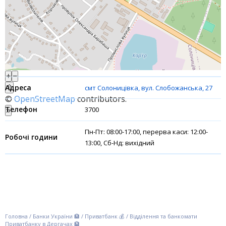
Інтернет-банкінг
Банки-партнери
Акції
+
−
Рахунки для бізнесу
⇧
смт Солоницівка, вул. Слобожанська, 27
©
OpenStreetMap
contributors.
Фінансові результати
3700
»
Пн-Пт: 08:00-17:00, перерва каси: 12:00-
13:00, Сб-Нд: вихідний
Головна
/
Банки України 🏦
/
Приватбанк 💰
/
Відділення та банкомати
Приватбанку в Дергачах 🏦