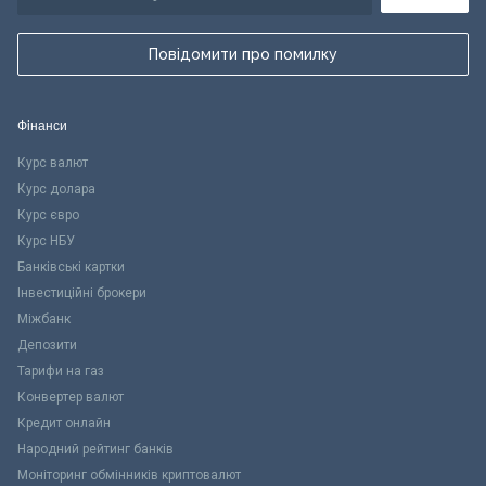
Повідомити про помилку
Фінанси
Курс валют
Курс долара
Курс євро
Курс НБУ
Банківські картки
Інвестиційні брокери
Міжбанк
Депозити
Тарифи на газ
Конвертер валют
Кредит онлайн
Народний рейтинг банків
Моніторинг обмінників криптовалют