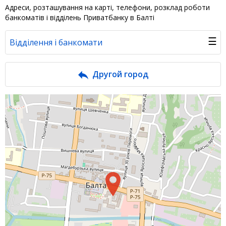
Адреси, розташування на карті, телефони, розклад роботи
банкоматів і відділень Приватбанку в Балті
☰
Відділення і банкомати
Банк у новинах
Другой город
Питання банку
Відгуки
Депозити
Депозити юр. осіб
Кредити для бізнеса
Кредити