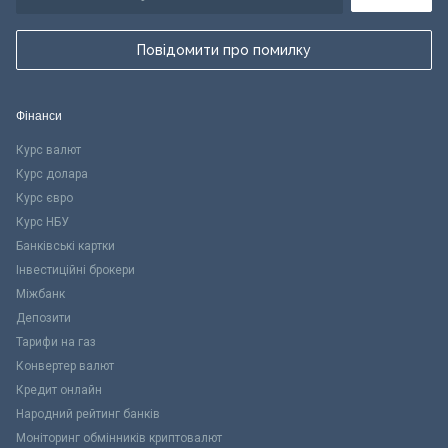
Повідомити про помилку
Фінанси
Курс валют
Курс долара
Курс євро
Курс НБУ
Банківські картки
Інвестиційні брокери
Міжбанк
Депозити
Тарифи на газ
Конвертер валют
Кредит онлайн
Народний рейтинг банків
Моніторинг обмінників криптовалют