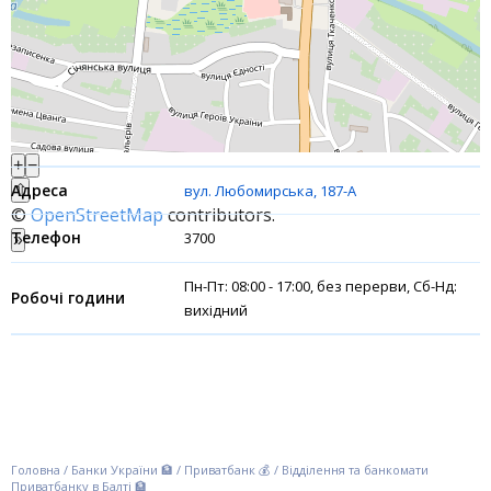
Інтернет-банкінг
Банки-партнери
Акції
+
−
Рахунки для бізнесу
⇧
вул. Любомирська, 187-А
©
OpenStreetMap
contributors.
Фінансові результати
3700
»
Пн-Пт: 08:00 - 17:00, без перерви, Сб-Нд:
вихідний
Головна
/
Банки України 🏦
/
Приватбанк 💰
/
Відділення та банкомати
Приватбанку в Балті 🏦