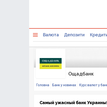
Валюта
Депозити
Кредит
Ощадбанк
Головна
Банк у новинах
Курс валют у бан
Самый ужасный банк Украины!