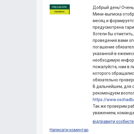
Добрый день! Очень 
Мини-выписка отобр
месяц и формируется
предусмотрена тари
Хотели бы отметить,
проведения вами опе
погашение обязател
указанной в ежемес
необходимую информ
пожалуйста, нам в л
которого обращалис
обязательно провер
В дальнейшем, для с
рекомендуем воспол
https://www.oschadb
Так же проверим раб
уважением, команд
відправити особисте
Написати коментар