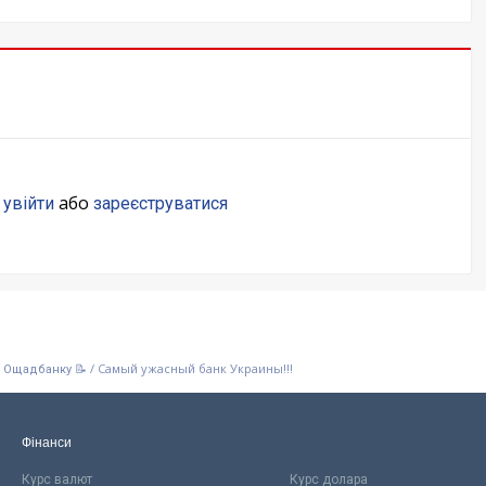
о
або
увійти
зареєструватися
/
Самый ужасный банк Украины!!!
о Ощадбанку 📝
Фінанси
Курс валют
Курс долара