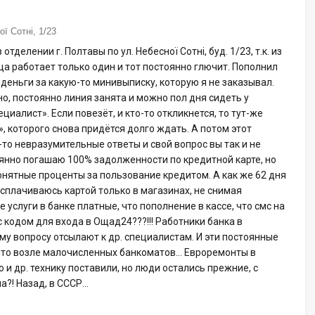
ї Сотні, 1/23
делении г. Полтавы по ул. Небесної Сотні, буд. 1/23, т.к. из
а работает только один и тот постоянно глючит. Пополнил
 деньги за какую-то минивыписку, которую я не заказывал.
, постоянно линия занята и можно пол дня сидеть у
циалист». Если повезёт, и кто-то откликнется, то тут-же
», которого снова придётся долго ждать. А потом этот
то невразумительные ответы и свой вопрос вы так и не
оянно погашаю 100% задолженности по кредитной карте, но
онятные проценты за пользование кредитом. А как же 62 дня
асплачиваюсь картой только в магазинах, не снимая
е услуги в банке платные, что пополнение в кассе, что смс на
 кодом для входа в Ощад24???!!! Работники банка в
у вопросу отсылают к др. специалистам. И эти постоянные
 что возле малочисленных банкоматов… Евроремонты в
и др. технику поставили, но люди остались прежние, с
а?! Назад, в СССР…