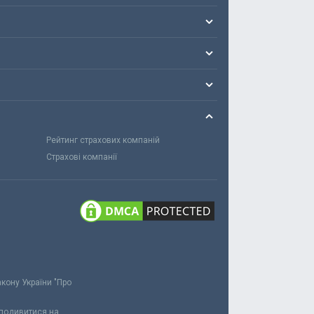
Рейтинг страхових компаній
Страхові компанії
акону України "Про
 подивитися на