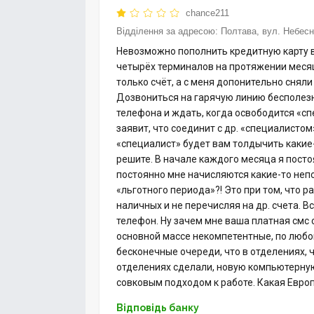
chance211
Відділення за адресою:
Полтава, вул. Небесно
Невозможно пополнить кредитную карту в от
четырёх терминалов на протяжении месяц
только счёт, а с меня допонительно сняли
Дозвониться на гарячую линию бесполезно
телефона и ждать, когда освободится «спе
заявит, что соединит с др. «специалистом
«специалист» будет вам толдычить какие-
решите. В начале каждого месяца я пост
постоянно мне начисляются какие-то неп
«льготного периода»?! Это при том, что р
наличных и не перечисляя на др. счета. Вс
телефон. Ну зачем мне ваша платная смс с
основной массе некомпетентные, по любом
бесконечные очереди, что в отделениях,
отделениях сделали, новую компьютерную 
совковым подходом к работе. Какая Европ
Відповідь банку