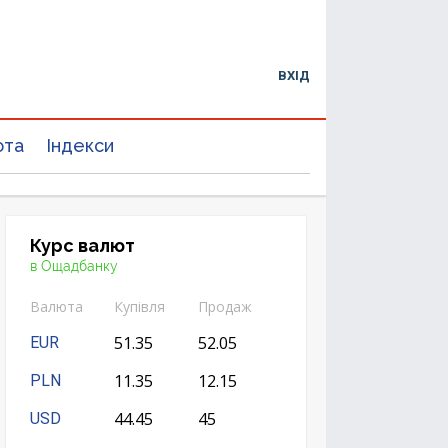
ВХІД
юта
Індекси
Курс валют
в Ощадбанку
Валюта
Купівля
Продаж
51.35
52.05
EUR
11.35
12.15
PLN
44.45
45
USD