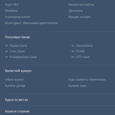
Курс НБУ
Банківські картки
Міжбанк
Депозити
Конвертер валют
Кредит онлайн
Моніторинг обмінників криптовалют
Популярні банки
Приватбанк
Укрсиббанк
Сенс Банк
ПУМБ
Райффайзен Банк
ОТП банк
Валютний аукціон
Обмін валют
Курс валют в обмінниках
Купити долар
Купити євро
Курси по містах
Корисні сторінки