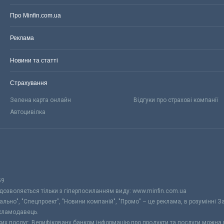
Про Minfin.com.ua
Реклама
Новини та статті
Страхування
Зелена карта онлайн
Відгуки про страхові компанії
Автоцивілка
59
 дозволяється тільки з гіперпосиланням виду: www.minfin.com.ua
уально", "Спецпроект", "Новини компаній", "Промо" – це реклама, в розумінні З
екламодавець.
ьких послуг. Верифіковану банком інформацію про продукти та послуги можна