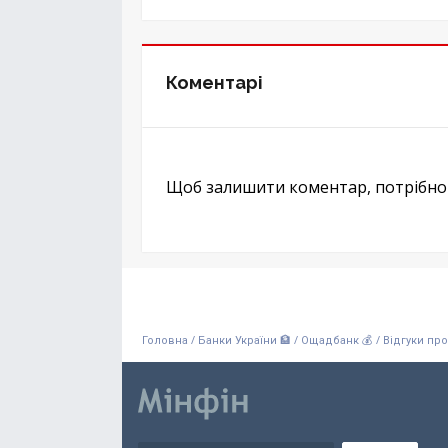
Коментарі
Щоб залишити коментар, потрібн
/
/
/
Головна
Банки України 🏦
Ощадбанк 💰
Відгуки пр