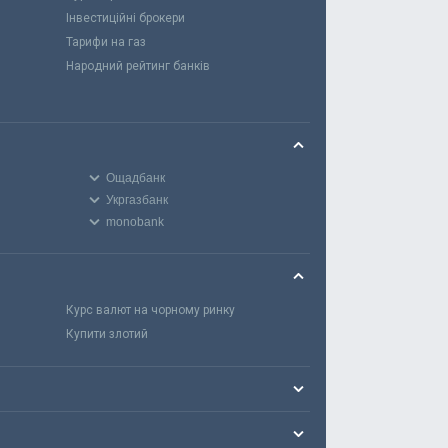
Інвестиційні брокери
Тарифи на газ
Народний рейтинг банків
Ощадбанк
Укргазбанк
monobank
Курс валют на чорному ринку
Купити злотий