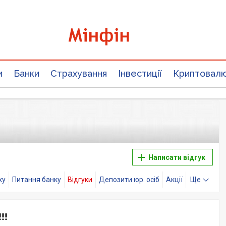
и
Банки
Страхування
Інвестиції
Криптовал
Написати відгук
ку
Питання банку
Відгуки
Депозити юр. осіб
Акції
Ще
!!