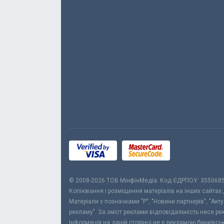
© 2008-2026 ТОВ МiнфiнМедiа. Код ЄДРПОУ: 355068
Копіювання і розміщення матеріалів на інших сайтах
Матеріали з позначками "Р", "Новини партнерів", "Акт
рекламу". За зміст реклами відповідальність несе р
Інформація на даній сторінці не є рекламою банківс