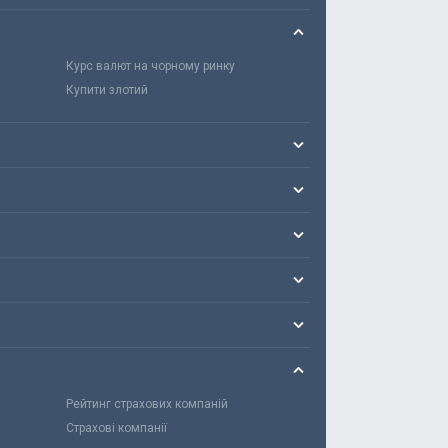
Курс валют на чорному ринку
Купити злотий
Рейтинг страхових компаній
Страхові компанії