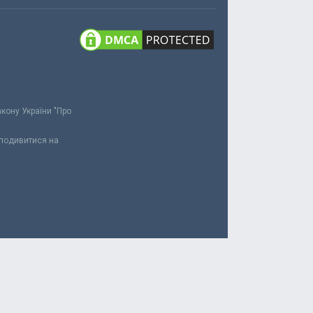
акону України "Про
 подивитися на