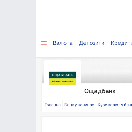
Валюта
Депозити
Кредит
Ощадбанк
Головна
Банк у новинах
Курс валют у бан