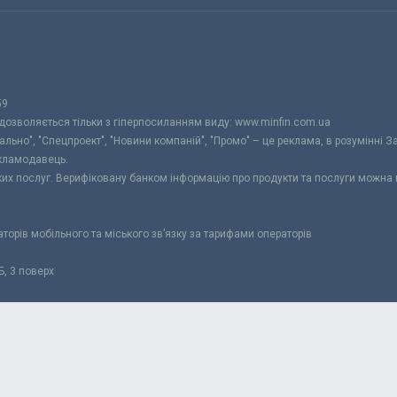
59
 дозволяється тільки з гіперпосиланням виду: www.minfin.com.ua
уально", "Спецпроект", "Новини компаній", "Промо" – це реклама, в розумінні З
екламодавець.
ьких послуг. Верифіковану банком інформацію про продукти та послуги можна
раторів мобільного та міського зв’язку за тарифами операторів
Б, 3 поверх