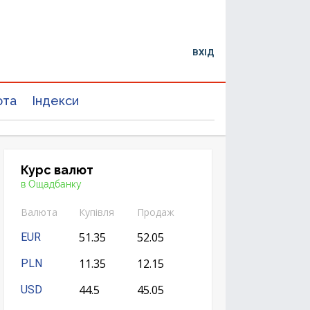
ВХІД
юта
Індекси
Курс валют
в Ощадбанку
Валюта
Купівля
Продаж
51.35
52.05
EUR
11.35
12.15
PLN
44.5
45.05
USD