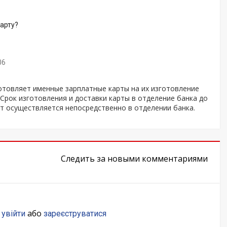
арту?
06
отовляет именные зарплатные карты на их изготовление
Срок изготовления и доставки карты в отделение банка до
рт осуществляется непосредственно в отделении банка.
Следить за новыми комментариями
о
або
увійти
зареєструватися