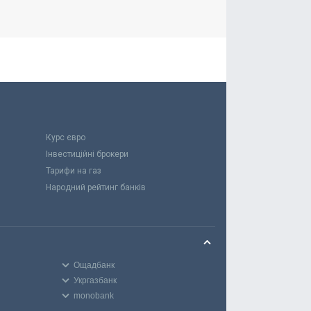
Курс євро
Інвестиційні брокери
Тарифи на газ
Народний рейтинг банків
Ощадбанк
Укргазбанк
monobank