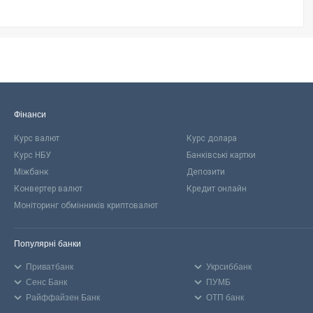
Фінанси
Курс валют
Курс долара
Курс НБУ
Банківські картки
Міжбанк
Депозити
Конвертер валют
Кредит онлайн
Моніторинг обмінників криптовалют
Популярні банки
Приватбанк
Укрсиббанк
Сенс Банк
ПУМБ
Райффайзен Банк
ОТП банк