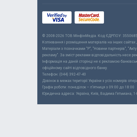
© 2008-2026 ТОВ МiнфiнМедiа. Код ЄДРПОУ: 355068
Копіювання і розміщення матеріалів на інших сайтах
Матеріали з позначками "Р", "Новини партнерів", "Акт
рекламу". За зміст реклами відповідальність несе р
Інформація на даній сторінці не є рекламою банківс
офіційному сайті відповідного банку.
Телефон: (044) 392-47-40
Дзвінок в межах території України з усіх номерів опе
Графік роботи: понеділок – п’ятниця з 09:00 до 18:00
Юридична адреса: Україна, Київ, Вадима Гетьмана, 1-