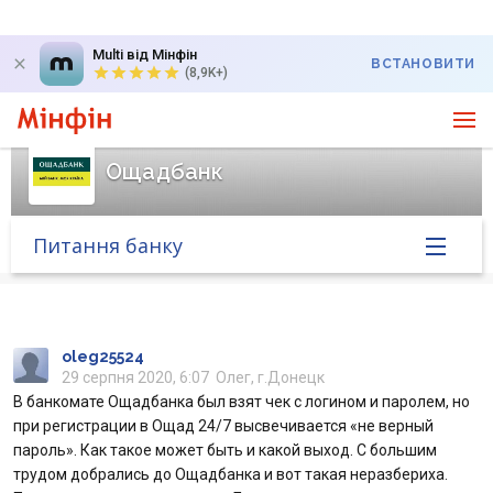
Multi від Мінфін
ВСТАНОВИТИ
(8,9K+)
Ощадбанк
Питання банку
Головна
Банк у новинах
oleg25524
29 серпня 2020, 6:07
Олег, г.Донецк
В банкомате Ощадбанка был взят чек с логином и паролем, но
Курс валют у банку
при регистрации в Ощад 24/7 высвечивается «не верный
пароль». Как такое может быть и какой выход. С большим
Питання банку
трудом добрались до Ощадбанка и вот такая неразбериха.