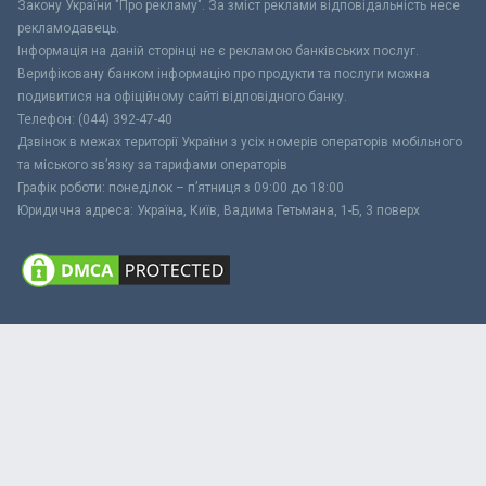
Закону України "Про рекламу". За зміст реклами відповідальність несе
рекламодавець.
Інформація на даній сторінці не є рекламою банківських послуг.
Верифіковану банком інформацію про продукти та послуги можна
подивитися на офіційному сайті відповідного банку.
Телефон: (044) 392-47-40
Дзвінок в межах території України з усіх номерів операторів мобільного
та міського зв’язку за тарифами операторів
Графік роботи: понеділок – п’ятниця з 09:00 до 18:00
Юридична адреса: Україна, Київ, Вадима Гетьмана, 1-Б, 3 поверх