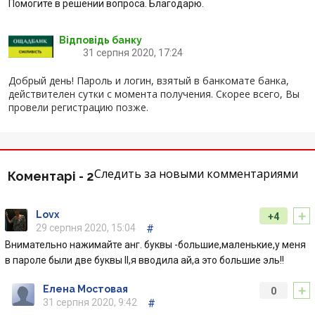
Помогите в решении вопроса. Благодарю.
Відгуки
Відповідь банку
31 серпня 2020, 17:24
Депозити юр. осіб
Добрый день! Пароль и логин, взятый в банкомате банка,
Кредити для бізнеса
действителен сутки с момента получения. Скорее всего, Вы
провели регистрацию позже.
Картки
Відділення і банкомати
Следить за новыми комментариями
Коментарі -
2
Інтернет-банкінг
+
Lovx
+4
29 серпня 2020, 15:04
#
Банки-партнери
Внимательно нажимайте анг. буквы -большие,маленькие,у меня
в пароле были две буквы II,я вводила ай,а это большие эль!!
Акції
+
Елена Мостовая
0
31 серпня 2020, 9:42
#
Счета для бизнеса