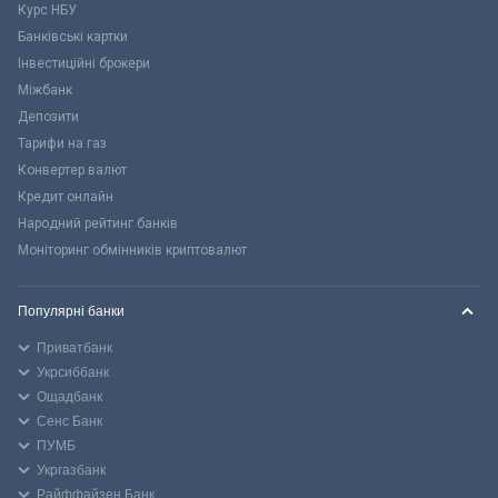
Курс НБУ
Банківські картки
Інвестиційні брокери
Міжбанк
Депозити
Тарифи на газ
Конвертер валют
Кредит онлайн
Народний рейтинг банків
Моніторинг обмінників криптовалют
Популярні банки
Приватбанк
Укрсиббанк
Ощадбанк
Сенс Банк
ПУМБ
Укргазбанк
Райффайзен Банк