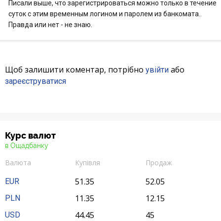
Писали выше, что зарегистрироваться можно только в течение
суток с этим временным логином и паролем из банкомата..
Правда или нет - не знаю.
Щоб залишити коментар, потрібно
або
увійти
зареєструватися
Курс валют
в Ощадбанку
Валюта
Купівля
Продаж
51.35
52.05
EUR
11.35
12.15
PLN
44.45
45
USD