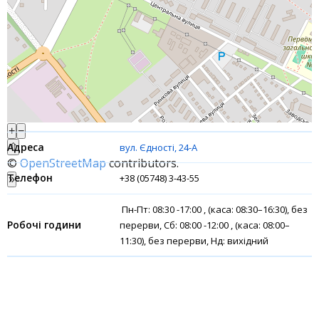
Банки-партнери
Акції
Рахунки для бізнесу
Фінансові результати
+
−
⇧
вул. Єдності, 24-А
©
OpenStreetMap
contributors.
+38 (05748) 3-43-55
»
Пн-Пт: 08:30 -17:00 , (каса: 08:30–16:30), без
перерви, Сб: 08:00 -12:00 , (каса: 08:00–
11:30), без перерви, Нд: вихідний