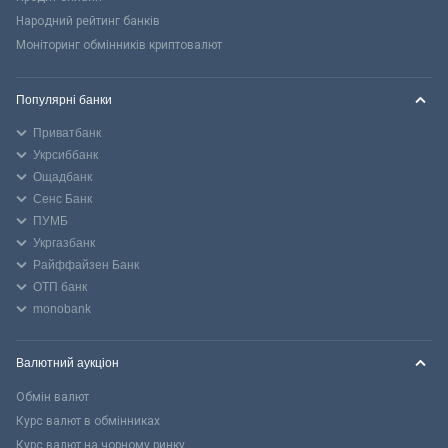
Народний рейтинг банків
Моніторинг обмінників криптовалют
Популярні банки
Приватбанк
Укрсиббанк
Ощадбанк
Сенс Банк
ПУМБ
Укргазбанк
Райффайзен Банк
ОТП банк
monobank
Валютний аукціон
Обмін валют
Курс валют в обмінниках
Курс валют на чорному ринку