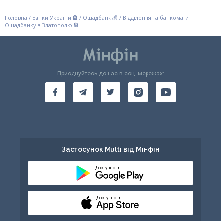
Головна
/
Банки України 🏦
/
Ощадбанк 💰
/
Відділення та банкомати
Ощадбанку в Златополю 🏦
Приєднуйтесь до нас в соц. мережах:
Застосунок Multi від Мінфін
Доступно в
Доступно в