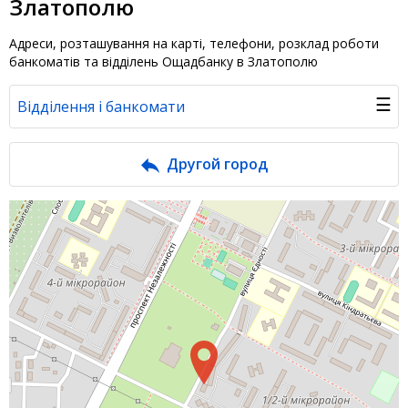
Златополю
Адреси, розташування на карті, телефони, розклад роботи
банкоматів та відділень Ощадбанку в Златополю
☰
Відділення і банкомати
Банк у новинах
Другой город
Питання банку
Відгуки
Депозити юр. осіб
Кредити для бізнеса
Інтернет-банкінг