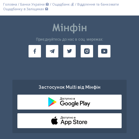
Головна
/
Банки України 🏦
/
Ощадбанк 💰
/
Відділення та банкомати
Ощадбанку в Заліщиках 🏦
Приєднуйтесь до нас в соц. мережах:
Застосунок Multi від Мінфін
Доступно в
Доступно в