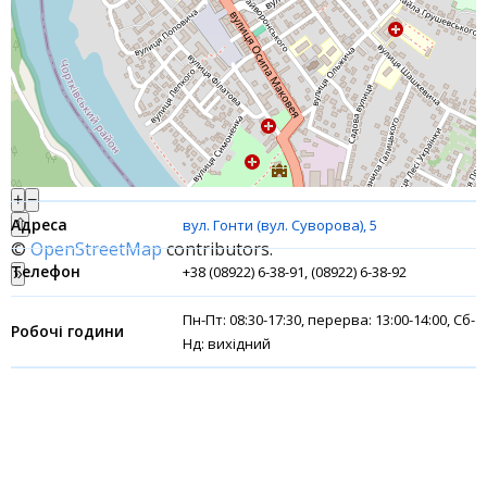
Банки-партнери
Акції
Рахунки для бізнесу
Фінансові результати
+
−
⇧
вул. Гонти (вул. Суворова), 5
©
OpenStreetMap
contributors.
+38 (08922) 6-38-91, (08922) 6-38-92
»
Пн-Пт: 08:30-17:30, перерва: 13:00-14:00, Сб-
Нд: вихідний