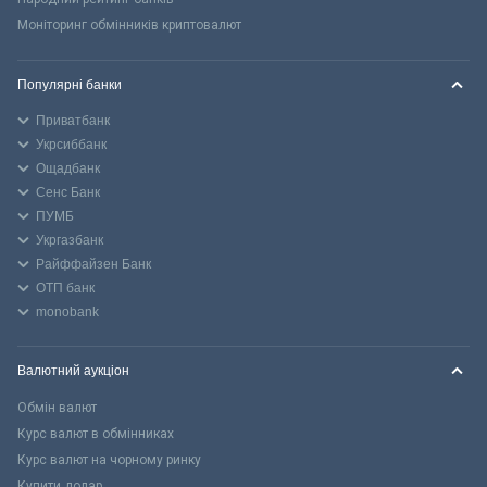
Моніторинг обмінників криптовалют
Популярні банки
Приватбанк
Укрсиббанк
Ощадбанк
Сенс Банк
ПУМБ
Укргазбанк
Райффайзен Банк
ОТП банк
monobank
Валютний аукціон
Обмін валют
Курс валют в обмінниках
Курс валют на чорному ринку
Купити долар