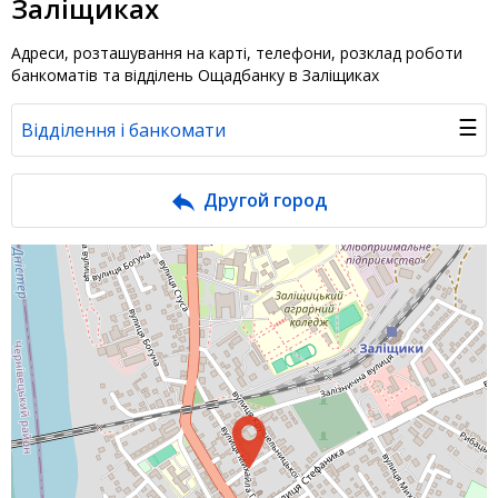
Заліщиках
Адреси, розташування на карті, телефони, розклад роботи
банкоматів та відділень Ощадбанку в Заліщиках
☰
Відділення і банкомати
Банк у новинах
Другой город
Питання банку
Відгуки
Депозити юр. осіб
Кредити для бізнеса
Інтернет-банкінг