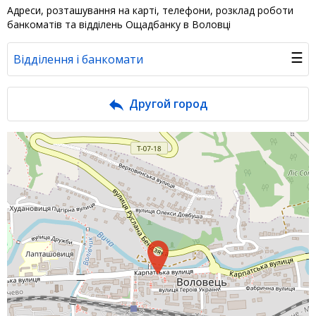
Адреси, розташування на карті, телефони, розклад роботи
банкоматів та відділень Ощадбанку в Воловці
☰
Відділення і банкомати
Банк у новинах
Другой город
Питання банку
Відгуки
Депозити юр. осіб
Кредити для бізнеса
Інтернет-банкінг
Банки-партнери