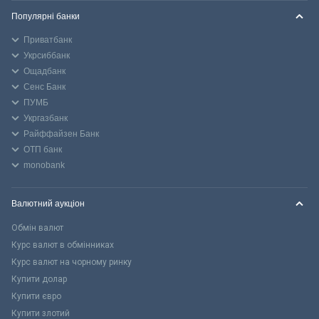
Популярні банки
Приватбанк
Укрсиббанк
Ощадбанк
Сенс Банк
ПУМБ
Укргазбанк
Райффайзен Банк
ОТП банк
monobank
Валютний аукціон
Обмін валют
Курс валют в обмінниках
Курс валют на чорному ринку
Купити долар
Купити євро
Купити злотий