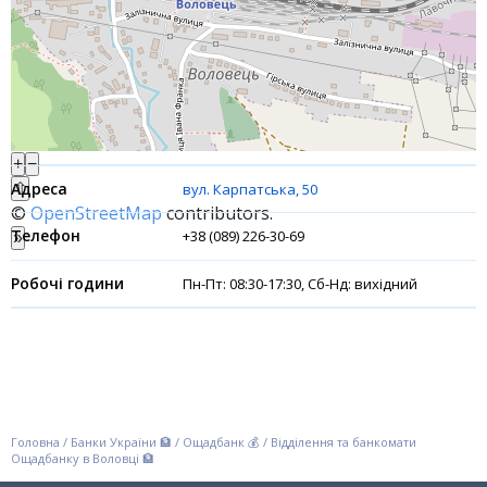
Акції
Рахунки для бізнесу
Фінансові результати
+
−
⇧
вул. Карпатська, 50
©
OpenStreetMap
contributors.
+38 (089) 226-30-69
»
Пн-Пт: 08:30-17:30, Сб-Нд: вихідний
Головна
/
Банки України 🏦
/
Ощадбанк 💰
/
Відділення та банкомати
Ощадбанку в Воловці 🏦