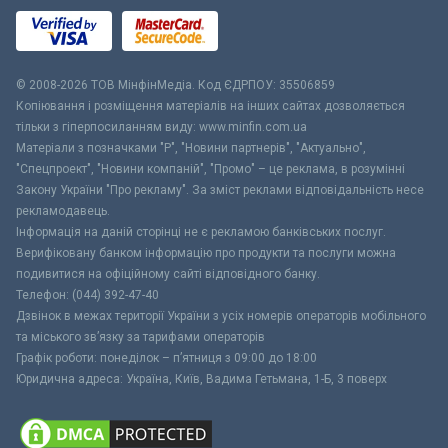
© 2008-2026 ТОВ МiнфiнМедiа. Код ЄДРПОУ: 35506859
Копіювання і розміщення матеріалів на інших сайтах дозволяється
тільки з гіперпосиланням виду: www.minfin.com.ua
Матеріали з позначками "Р", "Новини партнерів", "Актуально",
"Спецпроект", "Новини компаній", "Промо" – це реклама, в розумінні
Закону України "Про рекламу". За зміст реклами відповідальність несе
рекламодавець.
Інформація на даній сторінці не є рекламою банківських послуг.
Верифіковану банком інформацію про продукти та послуги можна
подивитися на офіційному сайті відповідного банку.
Телефон: (044) 392-47-40
Дзвінок в межах території України з усіх номерів операторів мобільного
та міського зв’язку за тарифами операторів
Графік роботи: понеділок – п’ятниця з 09:00 до 18:00
Юридична адреса: Україна, Київ, Вадима Гетьмана, 1-Б, 3 поверх