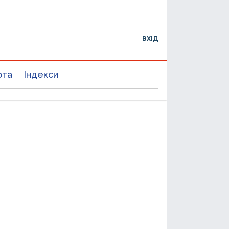
ВХІД
юта
Індекси