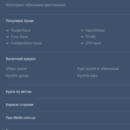
Моніторинг обмінників криптовалют
Популярні банки
Приватбанк
Укрсиббанк
Сенс Банк
ПУМБ
Райффайзен Банк
ОТП банк
Валютний аукціон
Обмін валют
Курс валют в обмінниках
Купити долар
Купити євро
Курси по містах
Корисні сторінки
Про Minfin.com.ua