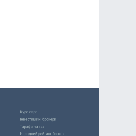
Курс євро
Інвестиційні брокери
Тарифи на газ
Народний рейтинг банків