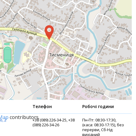
Телефон
Робочі години
tMap
contributors.
о, 2
+38 (089) 226-34-25, +38
Пн-Пт: 08:30-17:30,
(089) 226-34-26
(каса: 08:30-17:15), без
перерви, Сб-Нд:
вихідний