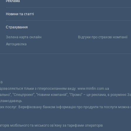
Реклама
Новини та статті
Страхування
Зелена карта онлайн
Відгуки про страхові компанії
Автоцивілка
59
 дозволяється тільки з гіперпосиланням виду: www.minfin.com.ua
уально", "Спецпроект", "Новини компаній", "Промо" – це реклама, в розумінні З
екламодавець.
ьких послуг. Верифіковану банком інформацію про продукти та послуги можна
раторів мобільного та міського зв’язку за тарифами операторів