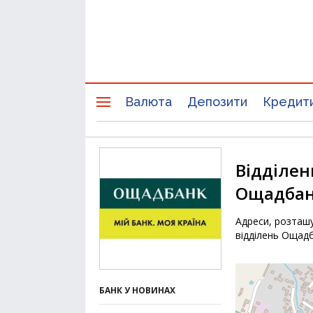
Валюта
Депозити
Кредит
Відділен
Ощадбан
Адреси, розташу
відділень Ощадб
БАНК У НОВИНАХ