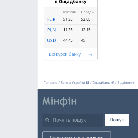
в Ощадбанку
Купівля
Продаж
EUR
51.35
52.05
PLN
11.35
12.15
USD
44.45
45
Всі курси банку
Головна
/
Банки України 🏦
/
Ощадбанк 💰
/
Відділення 
Пошук
Повідомити про помилку