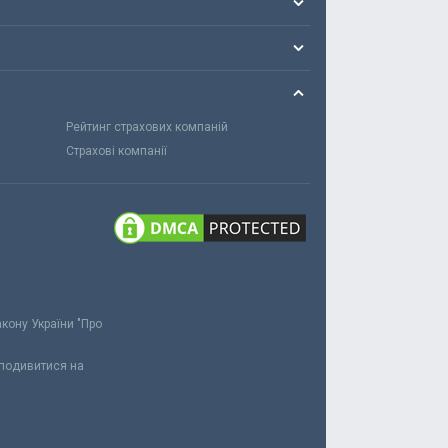
Рейтинг страхових компаній
Страхові компанії
акону України "Про
 подивитися на