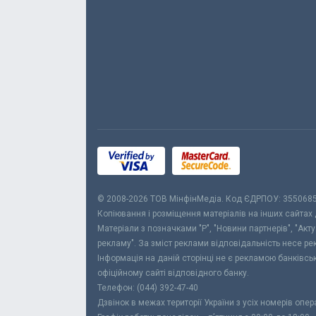
© 2008-2026 ТОВ МiнфiнМедiа. Код ЄДРПОУ: 355068
Копіювання і розміщення матеріалів на інших сайтах
Матеріали з позначками "Р", "Новини партнерів", "Акт
рекламу". За зміст реклами відповідальність несе р
Інформація на даній сторінці не є рекламою банківс
офіційному сайті відповідного банку.
Телефон: (044) 392-47-40
Дзвінок в межах території України з усіх номерів опе