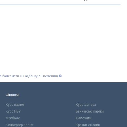
та банкомати Ощадбанку в Тисмениці 🏦
Фінанси
Курс валют
Курс долара
Курс НБУ
Банківські картки
Міжбанк
Депозити
Конвертер валют
Кредит онлайн