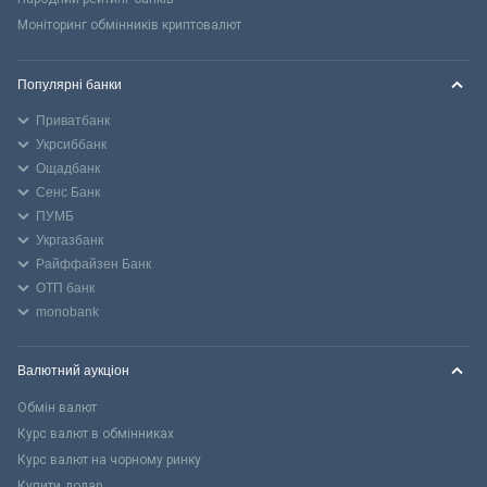
Моніторинг обмінників криптовалют
Популярні банки
Приватбанк
Укрсиббанк
Ощадбанк
Сенс Банк
ПУМБ
Укргазбанк
Райффайзен Банк
ОТП банк
monobank
Валютний аукціон
Обмін валют
Курс валют в обмінниках
Курс валют на чорному ринку
Купити долар