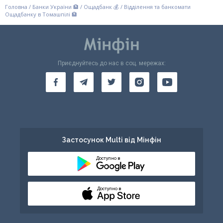
Головна
/
Банки України 🏦
/
Ощадбанк 💰
/
Відділення та банкомати
Ощадбанку в Томашпілі 🏦
Приєднуйтесь до нас в соц. мережах:
Застосунок Multi від Мінфін
Доступно в
Доступно в