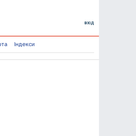
ВХІД
юта
Індекси