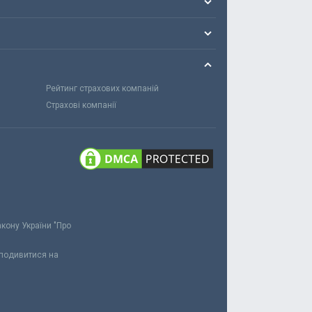
Рейтинг страхових компаній
Страхові компанії
акону України "Про
 подивитися на