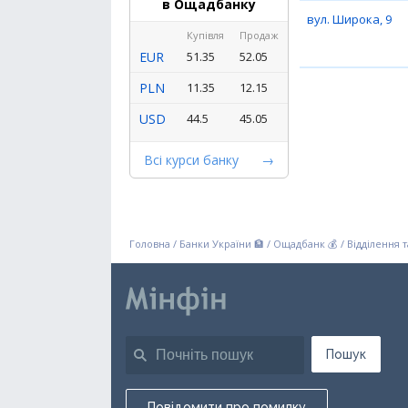
в Ощадбанку
вул. Широка, 9
Купівля
Продаж
EUR
51.35
52.05
PLN
11.35
12.15
USD
44.5
45.05
Всі курси банку
Головна
/
Банки України 🏦
/
Ощадбанк 💰
/
Відділення 
Пошук
Повідомити про помилку