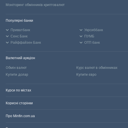
Моніторинг обмінників криптовалют
Популярні банки
Приватбанк
Укрсиббанк
Сенс Банк
ПУМБ
Райффайзен Банк
ОТП банк
Валютний аукціон
Обмін валют
Курс валют в обмінниках
Купити долар
Купити євро
Курси по містах
Корисні сторінки
Про Minfin.com.ua