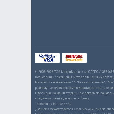
© 2008-2026 ТОВ МiнфiнМедiа. Код ЄДРПОУ: 355068
Копіювання і розміщення матеріалів на інших сайтах
Матеріали з позначками "Р", "Новини партнерів", "Акт
рекламу". За зміст реклами відповідальність несе р
Інформація на даній сторінці не є рекламою банківс
офіційному сайті відповідного банку.
Телефон: (044) 392-47-40
Дзвінок в межах території України з усіх номерів опе