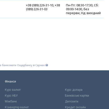
+38 (089) 226-31-10, +38
Пн-Пт: 08:30-17:30, Сб:
(089) 226-31-03
09:00-14:00, без
перерви, Нд: вихідний
та банкомати Ощадбанку в Сарнах 🏦
Фінанси
Курс валют
Курс долара
Курс НБУ
Банківські картки
Міжбанк
Депозити
Конвертер валют
Кредит онлайн