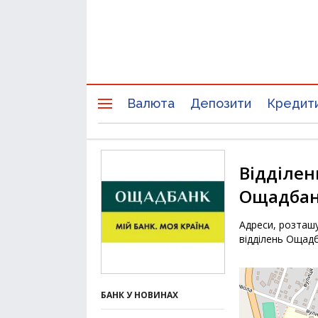
Валюта
Депозити
Кредит
Відділен
Ощадбан
Адреси, розташу
відділень Ощад
БАНК У НОВИНАХ