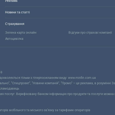
Реклама
Новини та статті
Страхування
Зелена карта онлайн
Відгуки про страхові компанії
Автоцивілка
59
 дозволяється тільки з гіперпосиланням виду: www.minfin.com.ua
уально", "Спецпроект", "Новини компаній", "Промо" – це реклама, в розумінні З
екламодавець.
ьких послуг. Верифіковану банком інформацію про продукти та послуги можна
раторів мобільного та міського зв’язку за тарифами операторів