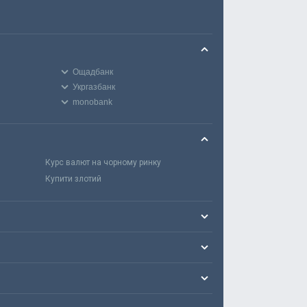
Ощадбанк
Укргазбанк
monobank
Курс валют на чорному ринку
Купити злотий