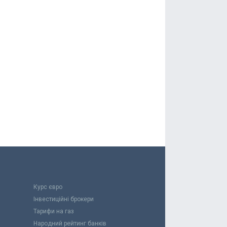
Курс євро
Інвестиційні брокери
Тарифи на газ
Народний рейтинг банків