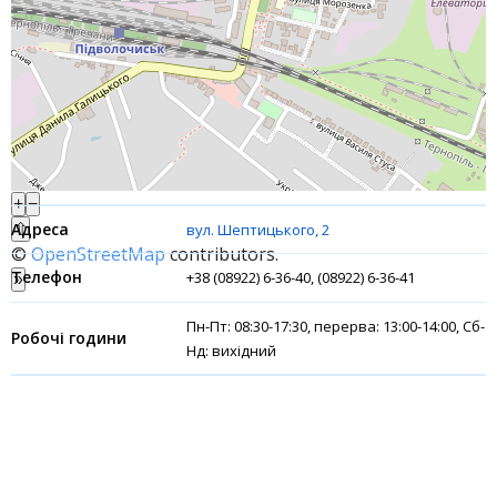
Банки-партнери
Акції
Рахунки для бізнесу
Фінансові результати
+
−
⇧
вул. Шептицького, 2
©
OpenStreetMap
contributors.
+38 (08922) 6-36-40, (08922) 6-36-41
»
Пн-Пт: 08:30-17:30, перерва: 13:00-14:00, Сб-
Нд: вихідний