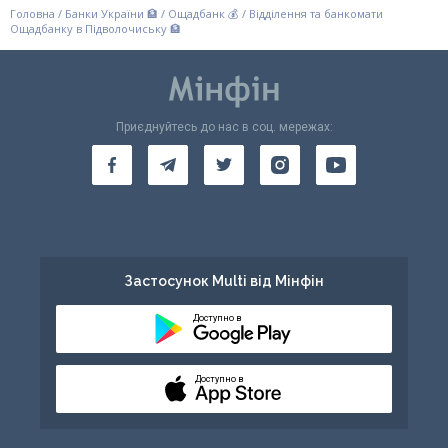
Головна
/
Банки України 🏦
/
Ощадбанк 💰
/
Відділення та банкомати
Ощадбанку в Підволочиську 🏦
Приєднуйтесь до нас в соц. мережах:
Застосунок Multi від Мінфін
Доступно в
Доступно в