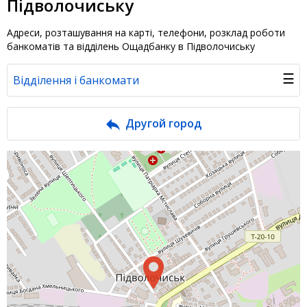
Підволочиську
Адреси, розташування на карті, телефони, розклад роботи
банкоматів та відділень Ощадбанку в Підволочиську
☰
Відділення і банкомати
Банк у новинах
Другой город
Питання банку
Відгуки
Депозити юр. осіб
Кредити для бізнеса
Інтернет-банкінг