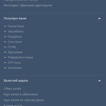
Моніторинг обмінників криптовалют
Популярні банки
Приватбанк
Укрсиббанк
Ощадбанк
Сенс Банк
ПУМБ
Укргазбанк
Райффайзен Банк
ОТП банк
monobank
Валютний аукціон
Обмін валют
Курс валют в обмінниках
Курс валют на чорному ринку
Купити долар